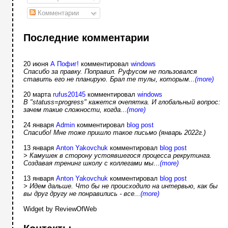
Комментарии
Последние комментарии
20 июня
А Пофиг!
комментировал
windows
Спасибо за правку. Поправил. Руфусом не пользовался
ставить его не планирую. Брал те тулы, которым...
(more)
20 марта
rufus20145
комментировал
windows
В "statuss=progress" кажется очепятка. И глобальный вопрос:
зачем такие сложности, когда...
(more)
24 января
Admin
комментировал
blog post
Спасибо! Мне тоже пришло такое письмо (январь 2022г.)
13 января
Anton Yakovchuk
комментировал
blog post
> Камушек в сторону устоявшегося процесса рекрутинга.
Создавая тренинг школу с коллегами мы...
(more)
13 января
Anton Yakovchuk
комментировал
blog post
> Идем дальше. Что бы не происходило на интервью, как бы
вы друг другу не понравились - все...
(more)
Widget by ReviewOfWeb