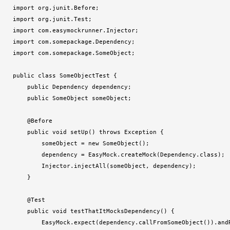
import org.junit.Before;

import org.junit.Test;

import com.easymockrunner.Injector;

import com.somepackage.Dependency;

import com.somepackage.SomeObject;

public class SomeObjectTest {

    public Dependency dependency;

    public SomeObject someObject;

    @Before

    public void setUp() throws Exception {

        someObject = new SomeObject();

        dependency = EasyMock.createMock(Dependency.class);

        Injector.injectAll(someObject, dependency);

    }

    @Test

    public void testThatItMocksDependency() {

        EasyMock.expect(dependency.callFromSomeObject()).andR