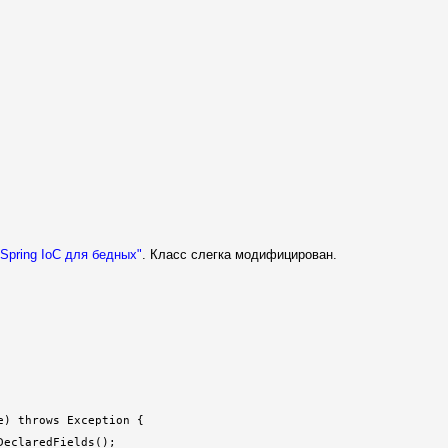
"Spring IoC для бедных"
. Класс слегка модифицирован.
) throws Exception {

eclaredFields();
