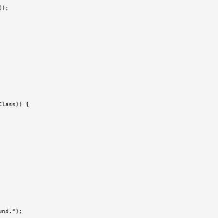
);

lass)) {

nd.");
