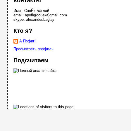
Контакты
Имя: СанЁк Баглай
email: apofig(собака)gmail.com
skype: alexander.baglay
Кто я?
А Пофиг!
Просмотреть профиль
Подсчитаем