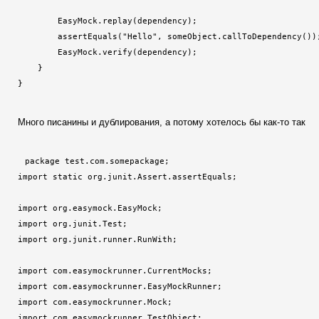
        EasyMock.replay(dependency);

        assertEquals("Hello", someObject.callToDependency());
        EasyMock.verify(dependency);

    }

}
Много писанины и дублирования, а потому хотелось бы как-то так
package test.com.somepackage;

import static org.junit.Assert.assertEquals;

import org.easymock.EasyMock;

import org.junit.Test;

import org.junit.runner.RunWith;

import com.easymockrunner.CurrentMocks;

import com.easymockrunner.EasyMockRunner;

import com.easymockrunner.Mock;

import com.easymockrunner.TestObject;
