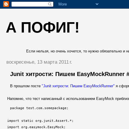
А ПОФИГ!
Если нельзя, но очень хочется, то нужно обязательно и ни
воскресенье, 13 марта 2011 г.
Junit хитрости: Пишем EasyMockRunner 
В прошлом посте
"Junit хитрости: Пишем EasyMockRunner"
я сформ
Напомню, что тест написанный с использованием EasyMock приблиз
package test.com.somepackage;

import static org.junit.Assert.*;

import org.easymock.EasyMock;
