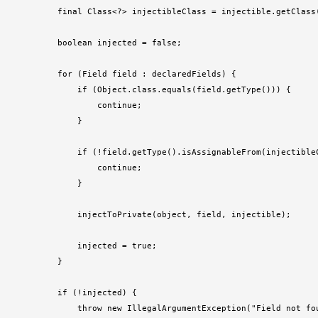
        final Class<?> injectibleClass = injectible.getClass(
        boolean injected = false;

        for (Field field : declaredFields) {

            if (Object.class.equals(field.getType())) {

                continue;

            }

            if (!field.getType().isAssignableFrom(injectibleC
                continue;

            }

            injectToPrivate(object, field, injectible);

            injected = true;

        }

        if (!injected) {

            throw new IllegalArgumentException("Field not fou