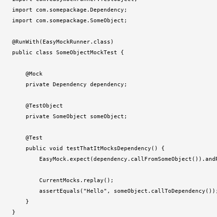
import com.somepackage.Dependency;

import com.somepackage.SomeObject;

@RunWith(EasyMockRunner.class)

public class SomeObjectMockTest {

    @Mock

    private Dependency dependency;

    @TestObject

    private SomeObject someObject;

    @Test

    public void testThatItMocksDependency() {

        EasyMock.expect(dependency.callFromSomeObject()).andR
        CurrentMocks.replay();

        assertEquals("Hello", someObject.callToDependency());
    }
