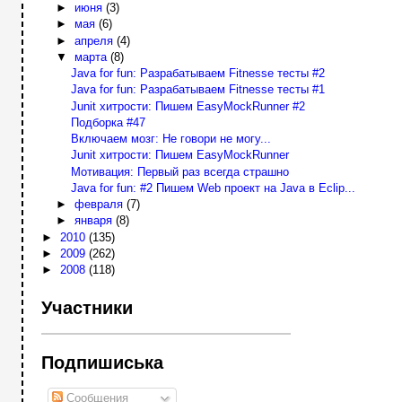
►
июня
(3)
►
мая
(6)
►
апреля
(4)
▼
марта
(8)
Java for fun: Разрабатываем Fitnesse тесты #2
Java for fun: Разрабатываем Fitnesse тесты #1
Junit хитрости: Пишем EasyMockRunner #2
Подборка #47
Включаем мозг: Не говори не могу...
Junit хитрости: Пишем EasyMockRunner
Мотивация: Первый раз всегда страшно
Java for fun: #2 Пишем Web проект на Java в Eclip...
►
февраля
(7)
►
января
(8)
►
2010
(135)
►
2009
(262)
►
2008
(118)
Участники
Подпишиська
Сообщения