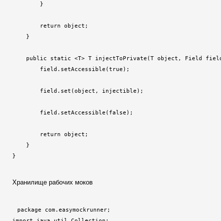
        }

        return object;

    }

    public static <T> T injectToPrivate(T object, Field fiel
        field.setAccessible(true);

        field.set(object, injectible);

        field.setAccessible(false);

        return object;

    }

}
Хранилище рабочих моков
package com.easymockrunner;

import java.util.Collection;
