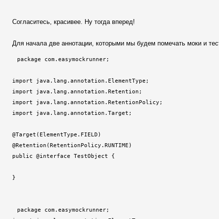
Согласитесь, красивее. Ну тогда вперед!
Для начала две аннотации, которыми мы будем помечать моки и те
package com.easymockrunner;

import java.lang.annotation.ElementType;

import java.lang.annotation.Retention;

import java.lang.annotation.RetentionPolicy;

import java.lang.annotation.Target;

@Target(ElementType.FIELD)

@Retention(RetentionPolicy.RUNTIME)

public @interface TestObject {

package com.easymockrunner;
