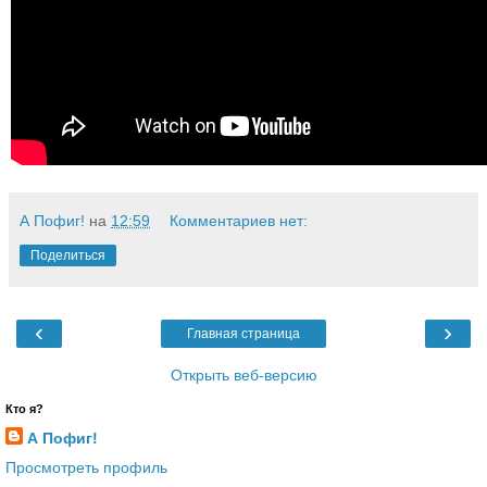
А Пофиг!
на
12:59
Комментариев нет:
Поделиться
‹
›
Главная страница
Открыть веб-версию
Кто я?
А Пофиг!
Просмотреть профиль