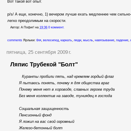
Вот такой вот опыт.
p/s/ А еще, конечно, 1) вечером лучше ехать медленнее чем сильно
легко преодолимым на скорости.
Автор:
А Пофиг!
на
19:36
0 коммент.
comments
Ярлыки:
бля
,
велосипед
,
каркать
,
люди
,
мысль
,
навязывание
,
падение
,
пятница, 25 сентября 2009 г.
Ляпис Трубекой "Болт"
Куранты пробили пять, над кремлем гордый флаг
Я пытаюсь понять, почему я для общества враг
Почему меня нет в хороводе, славных героев труда
Без меня коллектив на заводе, туниядец я господа
Социальная защищенность
Пенсионный фонд
Я ложил на вас свой огромный
Железо-бетонный болт