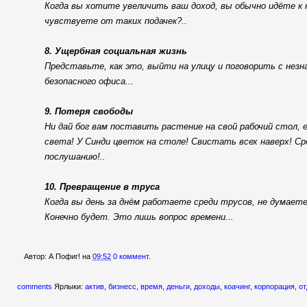
Когда вы хотите увеличить ваш доход, вы обычно идёте к 
чувствуете от таких подачек?..
8. Ущербная социальная жизнь
Представьте, как это, выйти на улицу и поговорить с не
безопасного офиса...
9. Потеря свободы
Ни дай бог вам поставить растение на свой рабочий стол, 
света! У Синди цветок на столе! Свистать всех наверх! С
послушанию!..
10. Превращение в труса
Когда вы день за днём работаете среди трусов, не думает
Конечно будет. Это лишь вопрос времени...
Автор:
А Пофиг!
на
09:52
0 коммент.
comments
Ярлыки:
актив
,
бизнесс
,
время
,
деньги
,
доходы
,
коачинг
,
корпорация
,
о