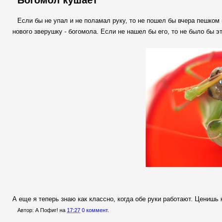
Богомол кушает
Если бы не упал и не поламал руку, то не пошел бы вчера пешком
нового зверушку - богомола. Если не нашел бы его, то не было бы э
А еще я теперь знаю как классно, когда обе руки работают. Ценишь к
Автор:
А Пофиг!
на
17:27
0 коммент.