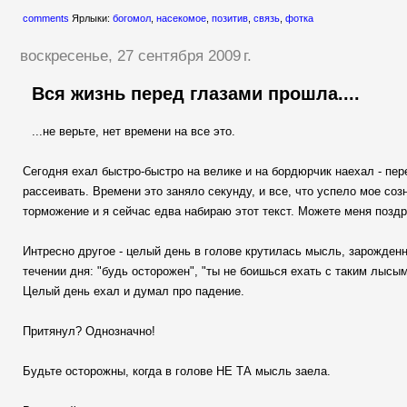
comments
Ярлыки:
богомол
,
насекомое
,
позитив
,
связь
,
фотка
воскресенье, 27 сентября 2009 г.
Вся жизнь перед глазами прошла....
...не верьте, нет времени на все это.
Сегодня ехал быстро-быстро на велике и на бордюрчик наехал - пер
рассеивать. Времени это заняло секунду, и все, что успело мое со
торможение и я сейчас едва набираю этот текст. Можете меня позд
Интресно другое - целый день в голове крутилась мысль, зарожден
течении дня: "будь осторожен", "ты не боишься ехать с таким лысым
Целый день ехал и думал про падение.
Притянул? Однозначно!
Будьте осторожны, когда в голове НЕ ТА мысль заела.