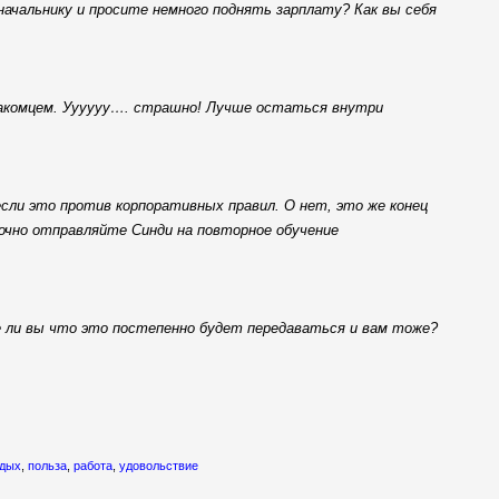
начальнику и просите немного поднять зарплату? Как вы себя
знакомцем. Уууууу…. страшно! Лучше остаться внутри
если это против корпоративных правил. О нет, это же конец
рочно отправляйте Синди на повторное обучение
е ли вы что это постепенно будет передаваться и вам тоже?
тдых
,
польза
,
работа
,
удовольствие