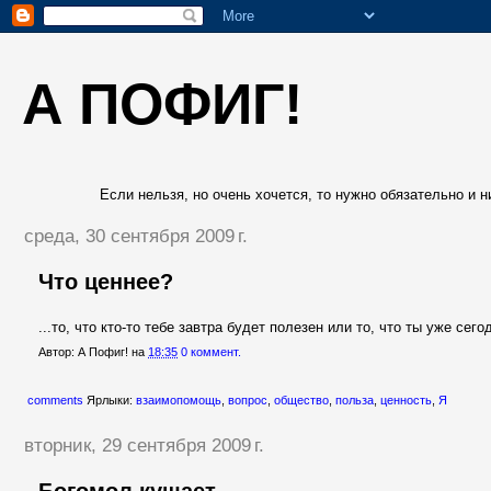
А ПОФИГ!
Если нельзя, но очень хочется, то нужно обязательно и ни
среда, 30 сентября 2009 г.
Что ценнее?
...то, что кто-то тебе завтра будет полезен или то, что ты уже сег
Автор:
А Пофиг!
на
18:35
0 коммент.
comments
Ярлыки:
взаимопомощь
,
вопрос
,
общество
,
польза
,
ценность
,
Я
вторник, 29 сентября 2009 г.