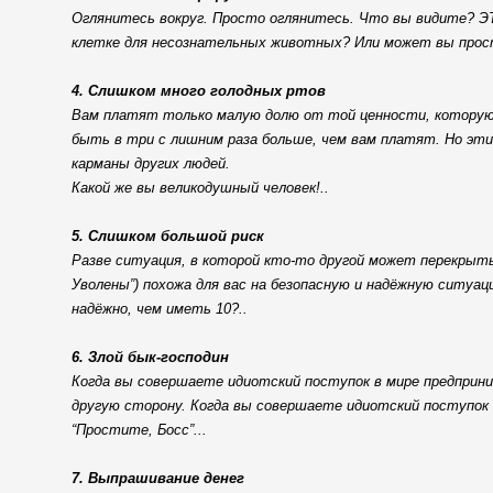
Оглянитесь вокруг. Просто оглянитесь. Что вы видите? Э
клетке для несознательных животных? Или может вы прост
4. Слишком много голодных ртов
Вам платят только малую долю от той ценности, которую 
быть в три с лишним раза больше, чем вам платят. Но эти 
карманы других людей.
Какой же вы великодушный человек!..
5. Слишком большой риск
Разве ситуация, в которой кто-то другой может перекрыть
Уволены”) похожа для вас на безопасную и надёжную ситуа
надёжно, чем иметь 10?..
6. Злой бык-господин
Когда вы совершаете идиотский поступок в мире предприн
другую сторону. Когда вы совершаете идиотский поступок 
“Простите, Босс”...
7. Выпрашивание денег