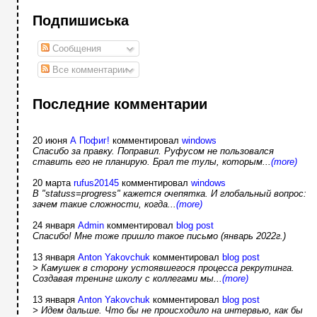
Подпишиська
Сообщения
Все комментарии
Последние комментарии
20 июня
А Пофиг!
комментировал
windows
Спасибо за правку. Поправил. Руфусом не пользовался
ставить его не планирую. Брал те тулы, которым...
(more)
20 марта
rufus20145
комментировал
windows
В "statuss=progress" кажется очепятка. И глобальный вопрос:
зачем такие сложности, когда...
(more)
24 января
Admin
комментировал
blog post
Спасибо! Мне тоже пришло такое письмо (январь 2022г.)
13 января
Anton Yakovchuk
комментировал
blog post
> Камушек в сторону устоявшегося процесса рекрутинга.
Создавая тренинг школу с коллегами мы...
(more)
13 января
Anton Yakovchuk
комментировал
blog post
> Идем дальше. Что бы не происходило на интервью, как бы