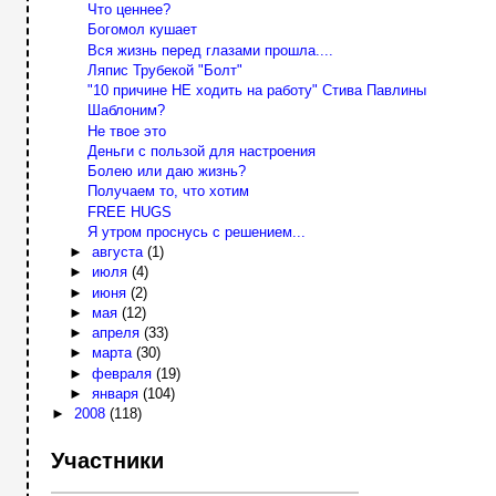
Что ценнее?
Богомол кушает
Вся жизнь перед глазами прошла....
Ляпис Трубекой "Болт"
"10 причине НЕ ходить на работу" Стива Павлины
Шаблоним?
Не твое это
Деньги с пользой для настроения
Болею или даю жизнь?
Получаем то, что хотим
FREE HUGS
Я утром проснусь с решением...
►
августа
(1)
►
июля
(4)
►
июня
(2)
►
мая
(12)
►
апреля
(33)
►
марта
(30)
►
февраля
(19)
►
января
(104)
►
2008
(118)
Участники