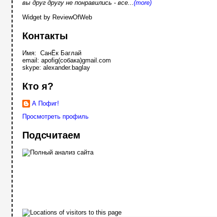
вы друг другу не понравились - все...
(more)
Widget by ReviewOfWeb
Контакты
Имя: СанЁк Баглай
email: apofig(собака)gmail.com
skype: alexander.baglay
Кто я?
А Пофиг!
Просмотреть профиль
Подсчитаем