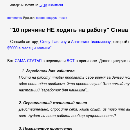
Автор:
А Пофиг!
на
17:18
0 коммент.
comments
Ярлыки:
песня
,
социум
,
текст
"10 причине НЕ ходить на работу" Стив
Спасибо автору,
Стиву Павлину
и
Анатолию Тихомирову
, который 
$5000 в месяц и больше"
.
Вот
САМА СТАТЬЯ
в переводе и
ВОТ
в оригинале. Далее цитирую н
1. Заработок для чайников
Пойти на работу чтобы продавать своё время за деньги мо
идее есть одна проблема. Это просто глупо! Это самый ту
настоящий “заработок для чайников”...
2. Ограниченный жизненный опыт
Действительно, спросите себя, какой опыт, из того что вы
лет. Будет ли ваша работа вообще существовать?..
3. Пожизненное приручение