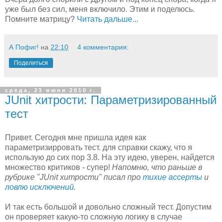
уже был без сил, меня включило. Этим и поделюсь.
Помните матрицу?
Читать дальше...
А Пофиг!
на
22:10
4 комментария:
Поделиться
среда, 23 июня 2010 г.
JUnit хитрости: Параметризированный
тест
Привет. Сегодня мне пришла идея как
параметризирровать тест. для справки скажу, что я
использую до сих пор 3.8. На эту идею, уверен, найдется
множество критиков - супер!
Напомню, что раньше в
рубрике "JUnit хитрости" писал про
тихие ассерты
и
ловлю исключений
.
И так есть большой и довольно сложный тест. Допустим
он проверяет какую-то сложную логику в случае