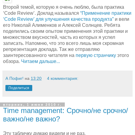
Второй темой, которую я очень люблю, была практика
‘Code Review’. Доклад назывался
“Применение практики
‘Code Review’ для улучшения качества продукта”
и вели
его Николай Алименков и Алексей Солнцев. Ребята
поделились своим опытом применения этой практики и
множеством вкусностей, часть из которых я успел
записать. Напомню, что это всего лишь моя скромная
репрезентация доклада. Так же отправляю
заинтересованного читателя на
первую странчику
этого
обзора.
Читаем дальше...
А Пофиг!
на
13:20
4 комментария:
Поделиться
вторник, 1 июня 2010 г.
Time management: Срочно/не срочно/
важно/не важно?
Эту табличку думаю видели и не раз.