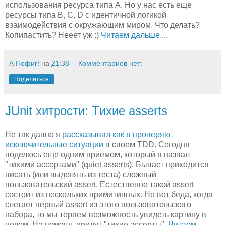
использования ресурса типа А. Но у нас есть еще
ресурсы типа B, C, D с идентичной логикой
взаимодействия с окружающим миром. Что делать?
Копипастить? Нееет уж :)
Читаем дальше....
А Пофиг!
на
21:38
Комментариев нет:
Поделиться
JUnit хитрости: Tихие asserts
Не так давно я
рассказывал как я проверяю
исключительные ситуации
в своем TDD. Сегодня
поделюсь еще одним приемом, который я назвал
"тихими ассертами" (quiet asserts). Бывает приходится
писать (или выделять из теста) сложный
пользовательский assert. Естественно такой assert
состоит из нескольких примитивных. Но вот беда, когда
слетает первый assert из этого пользовательского
набора, то мы теряем возможность увидеть картину в
целом. На помощь придут "тихие ассерты".
Читаем