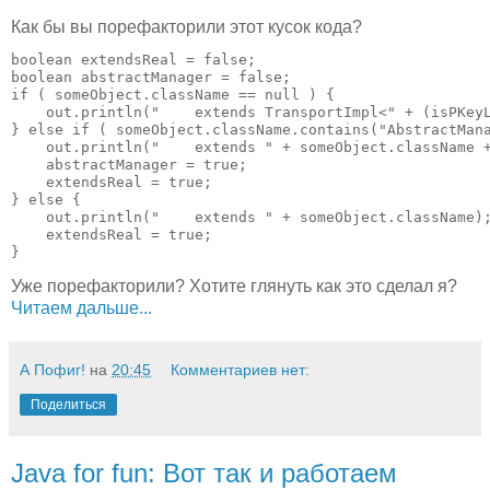
Как бы вы порефакторили этот кусок кода?
boolean extendsReal = false;

boolean abstractManager = false;

if ( someObject.className == null ) {

    out.println("    extends TransportImpl<" + (isPKeyL
} else if ( someObject.className.contains("AbstractMana
    out.println("    extends " + someObject.className +
    abstractManager = true;

    extendsReal = true;

} else {

    out.println("    extends " + someObject.className);
    extendsReal = true;

Уже порефакторили? Хотите глянуть как это сделал я?
Читаем дальше...
А Пофиг!
на
20:45
Комментариев нет:
Поделиться
Java for fun: Вот так и работаем