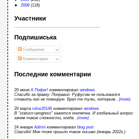
►
2008
(118)
Участники
Подпишиська
Сообщения
Комментарии
Последние комментарии
20 июня
А Пофиг!
комментировал
windows
Спасибо за правку. Поправил. Руфусом не пользовался
ставить его не планирую. Брал те тулы, которым...
(more)
20 марта
rufus20145
комментировал
windows
В "statuss=progress" кажется очепятка. И глобальный вопрос:
зачем такие сложности, когда...
(more)
24 января
Admin
комментировал
blog post
Спасибо! Мне тоже пришло такое письмо (январь 2022г.)