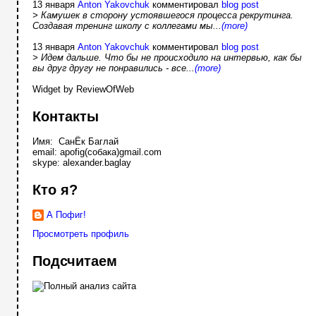
13 января
Anton Yakovchuk
комментировал
blog post
> Камушек в сторону устоявшегося процесса рекрутинга.
Создавая тренинг школу с коллегами мы...
(more)
13 января
Anton Yakovchuk
комментировал
blog post
> Идем дальше. Что бы не происходило на интервью, как бы
вы друг другу не понравились - все...
(more)
Widget by ReviewOfWeb
Контакты
Имя: СанЁк Баглай
email: apofig(собака)gmail.com
skype: alexander.baglay
Кто я?
А Пофиг!
Просмотреть профиль
Подсчитаем