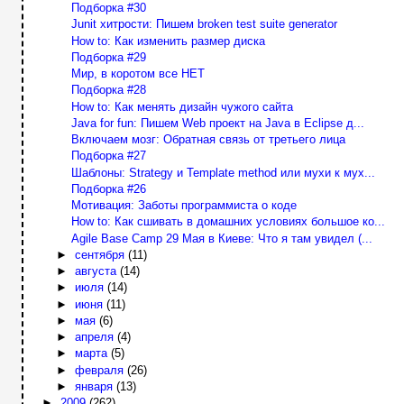
Подборка #30
Junit хитрости: Пишем broken test suite generator
How to: Как изменить размер диска
Подборка #29
Мир, в коротом все НЕТ
Подборка #28
How to: Как менять дизайн чужого сайта
Java for fun: Пишем Web проект на Java в Eclipse д...
Включаем мозг: Обратная связь от третьего лица
Подборка #27
Шаблоны: Strategy и Template method или мухи к мух...
Подборка #26
Мотивация: Заботы программиста о коде
How to: Как сшивать в домашних условиях большое ко...
Agile Base Camp 29 Мая в Киеве: Что я там увидел (...
►
сентября
(11)
►
августа
(14)
►
июля
(14)
►
июня
(11)
►
мая
(6)
►
апреля
(4)
►
марта
(5)
►
февраля
(26)
►
января
(13)
►
2009
(262)