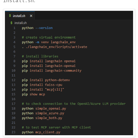
.
install.sh