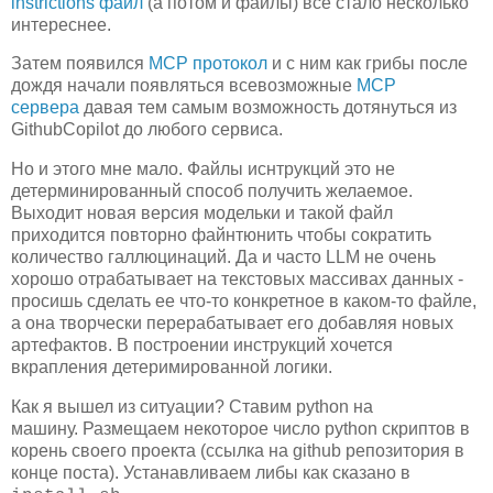
instrictions файл
(а потом и файлы) все стало несколько
интереснее.
Затем появился
MCP протокол
и с ним как грибы после
дождя начали появляться всевозможные
MCP
сервера
давая тем самым возможность дотянуться из
GithubCopilot до любого сервиса.
Но и этого мне мало. Файлы иснтрукций это не
детерминированный способ получить желаемое.
Выходит новая версия модельки и такой файл
приходится повторно файнтюнить чтобы сократить
количество галлюцинаций. Да и часто LLM не очень
хорошо отрабатывает на текстовых массивах данных -
просишь сделать ее что-то конкретное в каком-то файле,
а она творчески перерабатывает его добавляя новых
артефактов. В построении инструкций хочется
вкрапления детеримированной логики.
Как я вышел из ситуации? Ставим python на
машину. Размещаем некоторое число python скриптов в
корень своего проекта (ссылка на github репозитория в
конце поста). Устанавливаем либы как сказано в