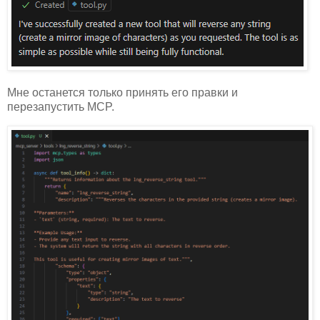
Мне останется только принять его правки и
перезапустить MCP.