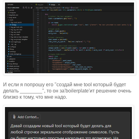
И если я попрошу его "создай мне tool который будет
делать ________", то он за'boilerplate'ит решение очень
близко к тому, что мне надо.