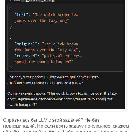
Справилась бы LLM с этой задачей? Не без
галлюцинаций. Но если взять задачу по-сложнее, скажем
обработать какой-то Excel файл, достать из него данные