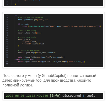
После этого у меня (у GithubCopilot) появится новый
детерминируемый tool для производства какой-то
полезной логики.