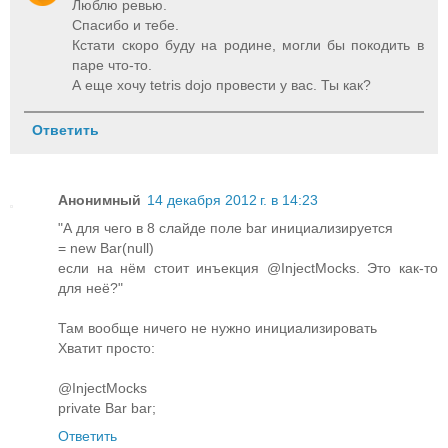
Люблю ревью.
Спасибо и тебе.
Кстати скоро буду на родине, могли бы покодить в
паре что-то.
А еще хочу tetris dojo провести у вас. Ты как?
Ответить
Анонимный
14 декабря 2012 г. в 14:23
"А для чего в 8 слайде поле bar инициализируется
= new Bar(null)
если на нём стоит инъекция @InjectMocks. Это как-то
для неё?"
Там вообще ничего не нужно инициализировать
Хватит просто:
@InjectMocks
private Bar bar;
Ответить