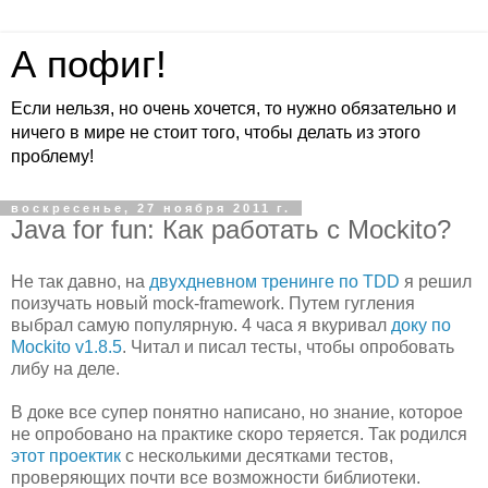
А пофиг!
Если нельзя, но очень хочется, то нужно обязательно и
ничего в мире не стоит того, чтобы делать из этого
проблему!
воскресенье, 27 ноября 2011 г.
Java for fun: Как работать с Mockito?
Не так давно, на
двухдневном тренинге по TDD
я решил
поизучать новый mock-framework. Путем гугления
выбрал самую популярную. 4 часа я вкуривал
доку по
Mockito v1.8.5
. Читал и писал тесты, чтобы опробовать
либу на деле.
В доке все супер понятно написано, но знание, которое
не опробовано на практике скоро теряется. Так родился
этот проектик
с несколькими десятками тестов,
проверяющих почти все возможности библиотеки.