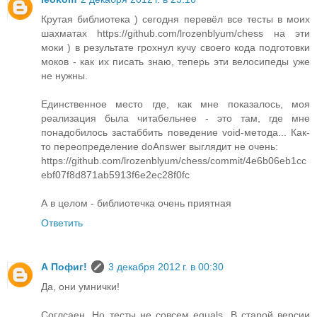
Крутая библиотека ) сегодня перевёл все тесты в моих
шахматах https://github.com/lrozenblyum/chess на эти
моки ) в результате грохнул кучу своего кода подготовки
моков - как их писать знаю, теперь эти велосипеды уже
не нужны.
Единственное место где, как мне показалось, моя
реализация была читабельнее - это там, где мне
понадобилось застаббить поведение void-метода... Как-
то переопределение doAnswer выглядит не очень:
https://github.com/lrozenblyum/chess/commit/4e6b06eb1cc
ebf07f8d871ab5913f6e2ec28f0fc
А в целом - библиотечка очень приятная
Ответить
А Пофиг!
3 декабря 2012 г. в 00:30
Да, они умнички!
Соглсаен. Но тесты не совсем equals. В старой версии