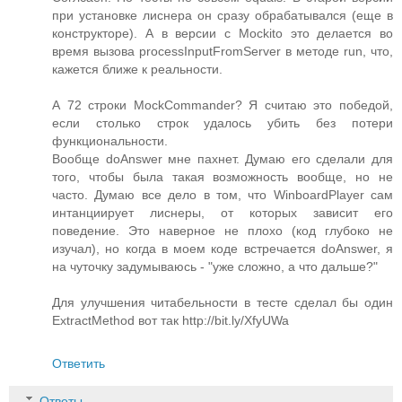
при установке лиснера он сразу обрабатывался (еще в
конструкторе). А в версии с Mockito это делается во
время вызова processInputFromServer в методе run, что,
кажется ближе к реальности.
А 72 строки MockCommander? Я считаю это победой,
если столько строк удалось убить без потери
функциональности.
Вообще doAnswer мне пахнет. Думаю его сделали для
того, чтобы была такая возможность вообще, но не
часто. Думаю все дело в том, что WinboardPlayer сам
интанциирует лиснеры, от которых зависит его
поведение. Это наверное не плохо (код глубоко не
изучал), но когда в моем коде встречается doAnswer, я
на чуточку задумываюсь - "уже сложно, а что дальше?"
Для улучшения читабельности в тесте сделал бы один
ExtractMethod вот так http://bit.ly/XfyUWa
Ответить
Ответы