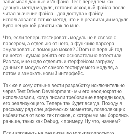
записывал данные из/в файл. Тест, перед тем как
дернуть метод модуля, готовил исходный файла после
читал значение файла - для доступа к файлу
использовался тот же метод, что и в реализации модуля.
Купа ненужной работы как по мне.
Что, если теперь тестировать модуль не в связке с
парсером, а отдельно от него, а функцию парсера
эмулировать с помощью моков? JDom не первый год
пишется - думаю ребята его основательно потестили.
Раз так, мне надо отделить интерфейсом загрузку
данных в модуль от самого тестируемого модуля, а
потом и замокать новый интерфейс.
Так же я хочу отныне вести разработку исключительно
через Test Driven Development - мы его неоднократно
использовали, когда писали требование впереди кода,
его реализующего. Теперь так будет всегда. Походу я
расскажу ряд специфических моментов, позволяющих
избавиться от всех тех глюков, с которыми мы боролись
раньше, таких как Debug, к примеру. Ну что, начнем?
Если взглянуть на реализацию мультивопросного