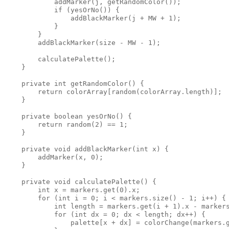
            addMarker(j, getRandomColor());

            if (yesOrNo()) {

                addBlackMarker(j + MW + 1);

            }

        }

        addBlackMarker(size - MW - 1);

        calculatePalette();

    }

    private int getRandomColor() {

        return colorArray[random(colorArray.length)];

    }

    private boolean yesOrNo() {

        return random(2) == 1;

    }

    private void addBlackMarker(int x) {

        addMarker(x, 0);

    }

    private void calculatePalette() {

        int x = markers.get(0).x;

        for (int i = 0; i < markers.size() - 1; i++) {

            int length = markers.get(i + 1).x - markers
            for (int dx = 0; dx < length; dx++) {

                palette[x + dx] = colorChange(markers.g