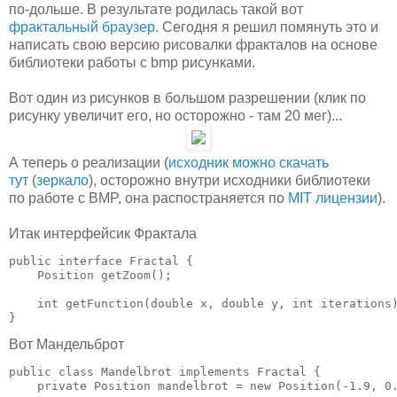
по-дольше. В результате родилась такой вот
фрактальный браузер
. Сегодня я решил помянуть это и
написать свою версию рисовалки фракталов на основе
библиотеки работы с bmp рисунками.
Вот один из рисунков в большом разрешении (клик по
рисунку увеличит его, но осторожно - там 20 мег)...
А теперь о реализации (
исходник можно скачать
тут
(
зеркало
), осторожно внутри исходники библиотеки
по работе с BMP, она распостраняется по
MIT лицензии
).
Итак интерфейсик Фрактала
public interface Fractal {

    Position getZoom();

    int getFunction(double x, double y, int iterations)
}
Вот Мандельброт
public class Mandelbrot implements Fractal {

    private Position mandelbrot = new Position(-1.9, 0.