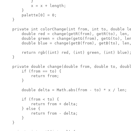
            }

            x = x + length;

        }

        palette[0] = 0;

    }

    private int colorChange(int from, int to, double le
        double red = change(getR(from), getR(to), len, 
        double green = change(getG(from), getG(to), len
        double blue = change(getB(from), getB(to), len,
        return rgb((int) red, (int) green, (int) blue);
    }

    private double change(double from, double to, doubl
        if (from == to) {

            return from;

        }

        double delta = Math.abs(from - to) * x / len;

        if (from < to) {

            return from + delta;

        } else {

            return from - delta;

        }

    }
