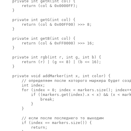
    private int getR(int col) {

        return (col & 0x0000FF);

    }

    private int getG(int col) {

        return (col & 0x00FF00) >>> 8;

    }

    private int getB(int col) {

        return (col & 0xFF0000) >>> 16;

    }

    private int rgb(int r, int g, int b) {

        return (r) | (g << 8) | (b << 16);

    }

    private void addMarker(int x, int color) {

        // определяем после которого маркера будет созд
        int index;

        for (index = 0; index < markers.size(); index++
            if ((markers.get(index).x < x) && (x < mark
                break;

            }

        }

        // если после последнего то выходим

        if (index == markers.size()) {

            return;
