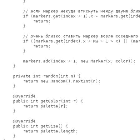
        }

        // если маркер некуда втиснуть между двумя ближ
        if (markers.get(index + 1).x - markers.get(inde
            return;

        }

        // очень близко ставить маркер возле соседнего 
        if ((markers.get(index).x + MW + 1 > x) || (mar
            return;

        }

        markers.add(index + 1, new Marker(x, color));

    }

    private int random(int n) {

        return new Random().nextInt(n);

    }

    @Override

    public int getColor(int r) {

        return palette[r];

    }

    @Override

    public int getSize() {

        return palette.length;

    }
