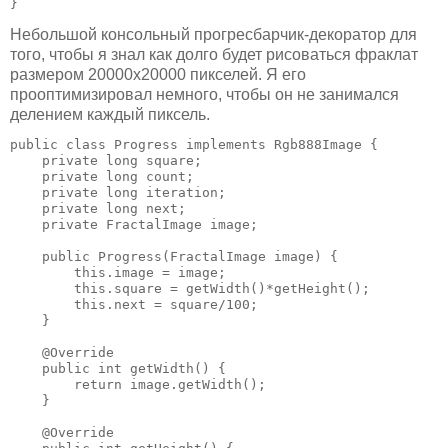
}
Небольшой консольный прогресбарчик-декоратор для
того, чтобы я знал как долго будет рисоваться фраклат
размером 20000x20000 пикселей. Я его
прооптимизировал немного, чтобы он не занимался
делением каждый пиксель.
public class Progress implements Rgb888Image {

    private long square;

    private long count;

    private long iteration;

    private long next;

    private FractalImage image;

    public Progress(FractalImage image) {

        this.image = image;

        this.square = getWidth()*getHeight();

        this.next = square/100;

    }

    @Override

    public int getWidth() {

        return image.getWidth();

    }

    @Override
