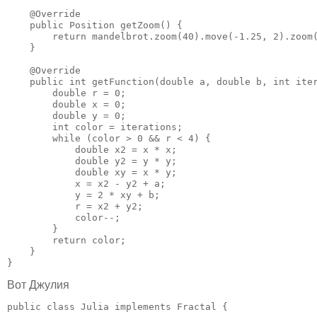
    @Override

    public Position getZoom() {

        return mandelbrot.zoom(40).move(-1.25, 2).zoom(
    }

    @Override

    public int getFunction(double a, double b, int iter
        double r = 0;

        double x = 0;

        double y = 0;

        int color = iterations;

        while (color > 0 && r < 4) {

            double x2 = x * x;

            double y2 = y * y;

            double xy = x * y;

            x = x2 - y2 + a;

            y = 2 * xy + b;

            r = x2 + y2;

            color--;

        }

        return color;

    }

}
Вот Джулия
public class Julia implements Fractal {
