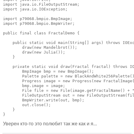
import java.io.FileOutputStream;

import java.io.IOException;

import p79068.bmpio.BmpImage;

import p79068.bmpio.BmpWriter;

public final class FractalDemo {

    public static void main(String[] args) throws IOExc
        draw(new Mandelbrot());

        draw(new Julia());

    }

    private static void draw(Fractal fractal) throws IO
        BmpImage bmp = new BmpImage();

        Palette palette = new BlackAndWhite256Palette()
        Progress image = new Progress(new FractalImage(
        bmp.image = image;

        File file = new File(image.getFractalName() + "
        FileOutputStream out = new FileOutputStream(fil
        BmpWriter.write(out, bmp);

        out.close();

    }

}
Уверен кто-то это полюбит так же как и я...