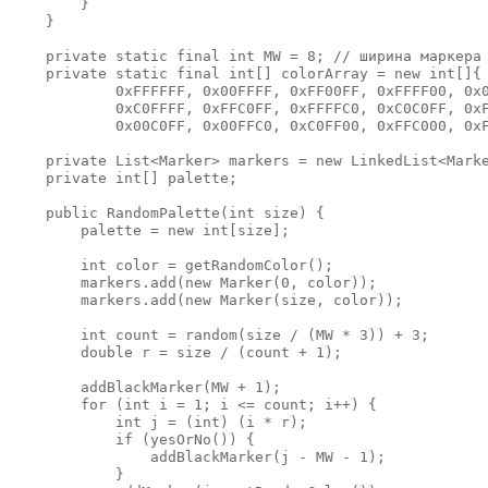
        }

    }

    private static final int MW = 8; // ширина маркера

    private static final int[] colorArray = new int[]{

            0xFFFFFF, 0x00FFFF, 0xFF00FF, 0xFFFF00, 0x0
            0xC0FFFF, 0xFFC0FF, 0xFFFFC0, 0xC0C0FF, 0xF
            0x00C0FF, 0x00FFC0, 0xC0FF00, 0xFFC000, 0xF
    private List<Marker> markers = new LinkedList<Marke
    private int[] palette;

    public RandomPalette(int size) {

        palette = new int[size];

        int color = getRandomColor();

        markers.add(new Marker(0, color));

        markers.add(new Marker(size, color));

        int count = random(size / (MW * 3)) + 3;

        double r = size / (count + 1);

        addBlackMarker(MW + 1);

        for (int i = 1; i <= count; i++) {

            int j = (int) (i * r);

            if (yesOrNo()) {

                addBlackMarker(j - MW - 1);

            }
