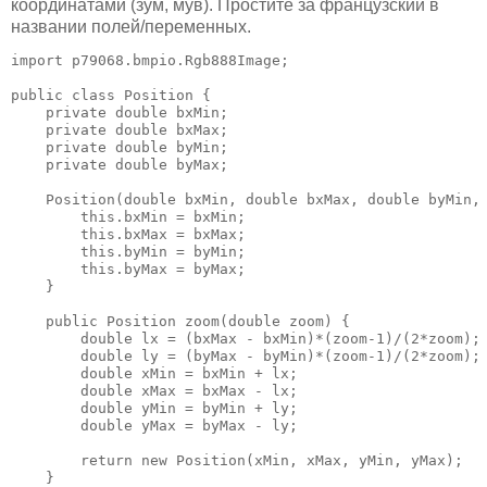
координатами (зум, мув). Простите за французский в
названии полей/переменных.
import p79068.bmpio.Rgb888Image;

public class Position {

    private double bxMin;

    private double bxMax;

    private double byMin;

    private double byMax;

    Position(double bxMin, double bxMax, double byMin, 
        this.bxMin = bxMin;

        this.bxMax = bxMax;

        this.byMin = byMin;

        this.byMax = byMax;

    }

    public Position zoom(double zoom) {

        double lx = (bxMax - bxMin)*(zoom-1)/(2*zoom);

        double ly = (byMax - byMin)*(zoom-1)/(2*zoom);

        double xMin = bxMin + lx;

        double xMax = bxMax - lx;

        double yMin = byMin + ly;

        double yMax = byMax - ly;

        return new Position(xMin, xMax, yMin, yMax);

    }
