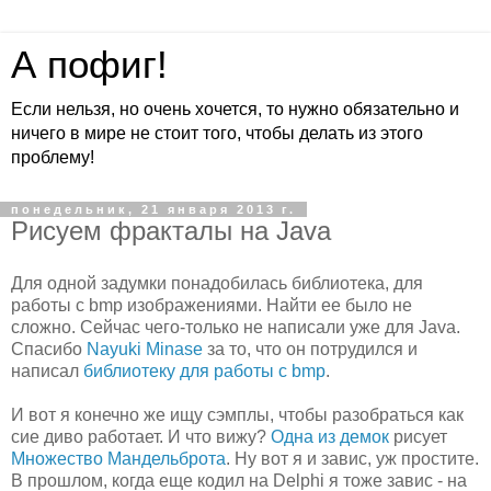
А пофиг!
Если нельзя, но очень хочется, то нужно обязательно и
ничего в мире не стоит того, чтобы делать из этого
проблему!
понедельник, 21 января 2013 г.
Рисуем фракталы на Java
Для одной задумки понадобилась библиотека, для
работы с bmp изображениями. Найти ее было не
сложно. Сейчас чего-только не написали уже для Java.
Спасибо
Nayuki Minase
за то, что он потрудился и
написал
библиотеку для работы с bmp
.
И вот я конечно же ищу сэмплы, чтобы разобраться как
сие диво работает. И что вижу?
Одна из демок
рисует
Множество Мандельброта
. Ну вот я и завис, уж простите.
В прошлом, когда еще кодил на Delphi я тоже завис - на