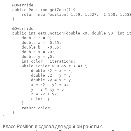
    @Override

    public Position getZoom() {

        return new Position(-1.59, 1.527, -1.558, 1.558
    }

    @Override

    public int getFunction(double x0, double y0, int it
        double r = 0;

        double a = -0.55;

        double b = -0.55;

        double x = x0;

        double y = y0;

        int color = iterations;

        while (color > 0 && r < 4) {

            double x2 = x * x;

            double y2 = y * y;

            double xy = x * y;

            x = x2 - y2 + a;

            y = 2 * xy + b;

            r = x2 + y2;

            color--;

        }

        return color;

    }

}
Класс Position я сделал для удобной работы с