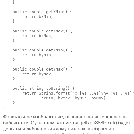
    }

    public double getXMin() {

        return bxMin;

    }

    public double getXMax() {

        return bxMax;

    }

    public double getYMin() {

        return byMin;

    }

    public double getYMax() {

        return byMax;

    }

    public String toString() {

        return String.format("x=[%s...%s]\ny=[%s...%s]"
                bxMin, bxMax, byMin, byMax);

    }

}
Фрактальное изображение, основано на интерфейсе из
библиотеки. Суть в том, что метод getRgb888Pixel() будет
дергаться либой по каждому пикселю изобраения