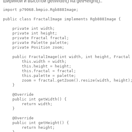
шириной и высотой getWidth() на getHeight()..
import p79068.bmpio.Rgb888Image;

public class FractalImage implements Rgb888Image {

    private int width;

    private int height;

    private Fractal fractal;

    private Palette palette;

    private Position zoom;

    public FractalImage(int width, int height, Fractal 
        this.width = width;

        this.height = height;

        this.fractal = fractal;        

        this.palette = palette;

        zoom = fractal.getZoom().resize(width, height);
    }

    @Override

    public int getWidth() {

        return width;

    }

    @Override

    public int getHeight() {

        return height;
