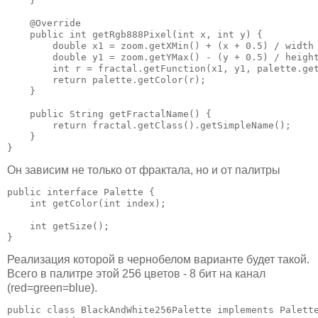
    }

    @Override

    public int getRgb888Pixel(int x, int y) {

        double x1 = zoom.getXMin() + (x + 0.5) / width 
        double y1 = zoom.getYMax() - (y + 0.5) / height
        int r = fractal.getFunction(x1, y1, palette.get
        return palette.getColor(r);

    }

    public String getFractalName() {

        return fractal.getClass().getSimpleName();

    }

}
Он зависим не только от фрактала, но и от палитры
public interface Palette {

    int getColor(int index);

    int getSize();

}
Реализация которой в чернобелом варианте будет такой.
Всего в палитре этой 256 цветов - 8 бит на канал
(red=green=blue).
public class BlackAndWhite256Palette implements Palette