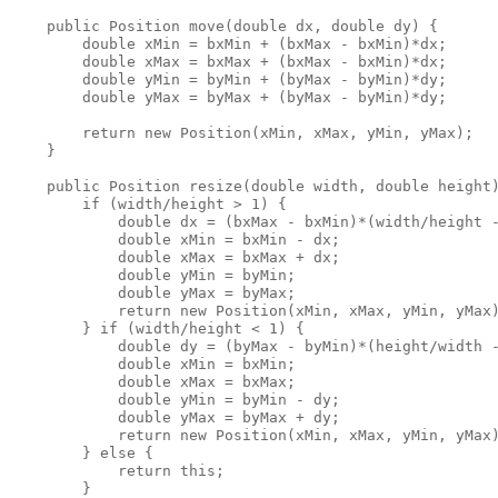
    public Position move(double dx, double dy) {

        double xMin = bxMin + (bxMax - bxMin)*dx;

        double xMax = bxMax + (bxMax - bxMin)*dx;

        double yMin = byMin + (byMax - byMin)*dy;

        double yMax = byMax + (byMax - byMin)*dy;

        return new Position(xMin, xMax, yMin, yMax);

    }

    public Position resize(double width, double height)
        if (width/height > 1) {

            double dx = (bxMax - bxMin)*(width/height -
            double xMin = bxMin - dx;

            double xMax = bxMax + dx;

            double yMin = byMin;

            double yMax = byMax;

            return new Position(xMin, xMax, yMin, yMax)
        } if (width/height < 1) {

            double dy = (byMax - byMin)*(height/width -
            double xMin = bxMin;

            double xMax = bxMax;

            double yMin = byMin - dy;

            double yMax = byMax + dy;

            return new Position(xMin, xMax, yMin, yMax)
        } else {

            return this;

        }
