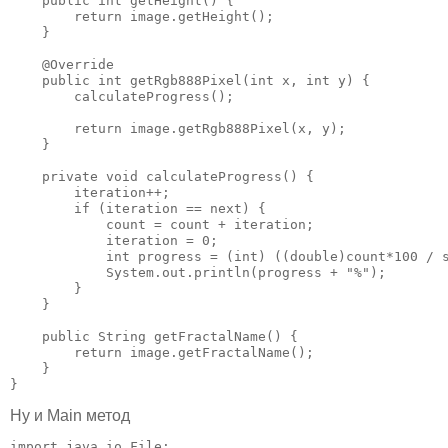
    public int getHeight() {

        return image.getHeight();

    }

    @Override

    public int getRgb888Pixel(int x, int y) {

        calculateProgress();

        return image.getRgb888Pixel(x, y);

    }

    private void calculateProgress() {

        iteration++;

        if (iteration == next) {

            count = count + iteration;

            iteration = 0;

            int progress = (int) ((double)count*100 / s
            System.out.println(progress + "%");

        }

    }

    public String getFractalName() {

        return image.getFractalName();

    }

}
Ну и Main метод
import java.io.File;
