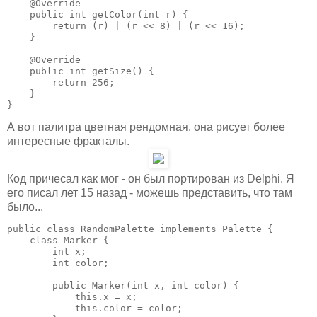
    @Override

    public int getColor(int r) {

        return (r) | (r << 8) | (r << 16);

    }

    @Override

    public int getSize() {

        return 256;

    }

}
А вот палитра цветная рендомная, она рисует более
интересные фракталы.
Код причесал как мог - он был портирован из Delphi. Я
его писал лет 15 назад - можешь представить, что там
было...
public class RandomPalette implements Palette {

    class Marker {

        int x;

        int color;

        public Marker(int x, int color) {

            this.x = x;

            this.color = color;
