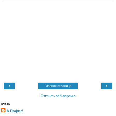
‹
›
Главная страница
Открыть веб-версию
Кто я?
А Пофиг!