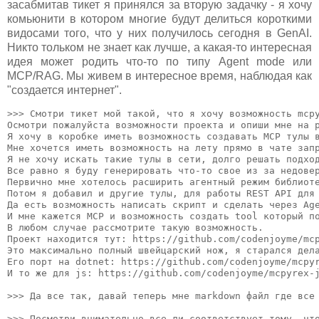
засабмитав тикет я принялся за вторую задачку - я хочу
комьюнити в котором многие будут делиться короткими
видосами того, что у них получилось сегодня в GenAI.
Никто тольком не знает как лучше, а какая-то интересная
идея может родить что-то по типу Agent mode или
MCP/RAG. Мы живем в интересное время, наблюдая как
"создается интернет".
>>> Смотри тикет мой такой, что я хочу возможность mcp
Осмотри пожалуйста возможности проекта и опиши мне на 
Я хочу в коробке иметь возможность создавать MCP тулы 
Мне хочется иметь возможность на лету прямо в чате зап
Я не хочу искать такие тулы в сети, долго решать подхо
Все равно я буду генерировать что-то свое из за недове
Первично мне хотелось расширить агентный режим библиот
Потом я добавил и другие тулы, для работы REST API для
Да есть возможность написать скрипт и сделать через Ag
И мне кажется MCP и возможность создать tool который п
В любом случае рассмотрите такую возможность. 
Проект находится тут: https://github.com/codenjoyme/mc
Это максимально полный швейцарский нож, я старался дела
Его порт на dotnet: https://github.com/codenjoyme/mcpyr
И то же для js: https://github.com/codenjoyme/mcpyrex-j
>>> Да все так, давай теперь мне markdown файл где все 
>>> Посмотри внимательно все ли соответствует тому, что