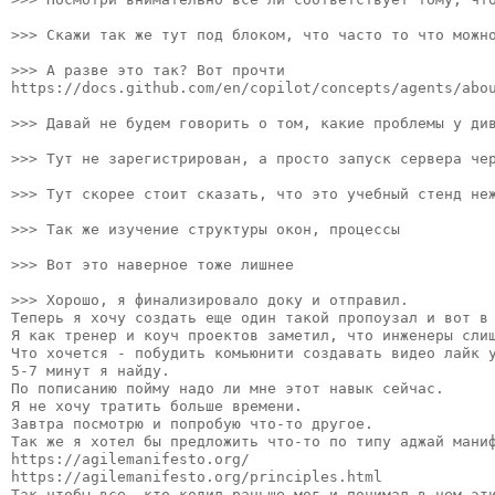
>>> Скажи так же тут под блоком, что часто то что можн
>>> А разве это так? Вот прочти 

https://docs.github.com/en/copilot/concepts/agents/abou
>>> Давай не будем говорить о том, какие проблемы у ди
>>> Тут не зарегистрирован, а просто запуск сервера чер
>>> Тут скорее стоит сказать, что это учебный стенд неж
>>> Так же изучение структуры окон, процессы

>>> Вот это наверное тоже лишнее

>>> Хорошо, я финализировало доку и отправил. 
Теперь я хочу создать еще один такой пропоузал и вот в 
Я как тренер и коуч проектов заметил, что инженеры сли
Что хочется - побудить комьюнити создавать видео лайк 
5-7 минут я найду. 
По пописанию пойму надо ли мне этот навык сейчас. 
Я не хочу тратить больше времени. 
Завтра посмотрю и попробую что-то другое. 

Так же я хотел бы предложить что-то по типу аджай маниф
https://agilemanifesto.org/

https://agilemanifesto.org/principles.html
Так чтобы все, кто кодил раньше мог и понимал в чем эт