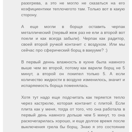
разогрева, а это не могло не сказаться на его
коэфициентики теплочегото там. Только вот в какую
сторону.
А еще могли в борще оставить черпак
металлический (первый жеж раз не ели а второй вот
поели и как всегда забыли). Черпак как радитор,
своей второй ручкой контачит с воздухом. Или мы
сейчас про сферический борщ в вакууме? :)
В первый деннь влажность в кухне была намного
выше чем во второй, потому как варили борщ не 5
минут, а второй он покипел только 5. А если
количество жидкости в воздухе изменилось, значит и
испаряемость борща поменялась.
Хотя тут надо еще подсчитать как теряется тепло
через кастрюлю, которая контачит с плитой. Если
плита как у меня, тогда от того, что она работала в
первый день намного дольше чем 5 минут, то она
раскочегарилась хорошо, и еще долгое время после
выключения грела бы борщ. Знаю я это состояние