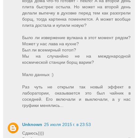
когда дома что-то готовят - пекло! А на второй день
плита быстрее остыла. Но может на второй день
делали выпечку в духовке перед тем как разогрели
борщ, тогда картинка поменяется. А может вообще
плита достала и купили новую?
Было ли извержение вулкана в этот момент рядом?
Может у нас лава на кухне?
Был ли всемирный потоп?
Мы на случанйно не на международной
космической станции борщ варим?
Мало данных :)
Раз чуть не открыли так новый эффект в
лаборатории, оказывается это был чайник в
соседней. Его включали и выключали, а у нас
груфики менялись...
Unknown
25 июля 2015 г. в 23:53
Сдаюсь))))