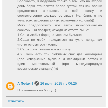
Вообще-то, я подумала только о том, что на второй
день борщ становится более густой, так как овощи
продолжают впитывать в себя влагу, и
соответственно дольше остывает. Но, блин, я не
учла всех вышеописанных возможных условий))
Могу предположить вот такой психологически-
событийный портрет, исходя из ответа выше:
1.Саша любит борщ на мясном бульоне.
2.Саша не любит находиться на кухне, когда там
что-то готовиться - жарко!
3.Саша хочет купить новую плиту.
4.У Саши есть три любимых сна: два кошмарика
(про извержение вулкана и всемирный потоп) и
один мечтательный (про международную
космическую станцию).)))
А Пофиг!
26 июля 2015 г. в 06:25
Психоанализ по блогу. :)
Ответить