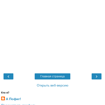
‹
›
Главная страница
Открыть веб-версию
Кто я?
А Пофиг!