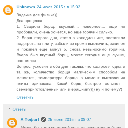
Unknown
24 июля 2015 г. в 15:02
Задачка для физика))
Два процесса:
1. Сварили борщ, вкусный.... наверное.... еще не
пробовали, очень хочется, но еще горячий сильно.
2. Борщ второго дня, стоял в холодильнике, поставили
подогреть на плиту, забыли во время выключить, закипел
и покипел еще минут 5, снова невыносимо горячий.
Вчера был вкусный борщ, может сегодня еще лучше,
настоялся.
Вопрос: условия в оба дня таковы, что кастрюля одна и
та же, количество борща магическим способом не
меняется, температура борща в момент выключения
плиты одинакова. Какой борщ быстрее остынет -
свежеприготовленный или вчерашний?))) ну и почему?)
Ответить
Ответы
А Пофиг!
25 июля 2015 г. в 09:07
Может быть что во второй день на поверхности было