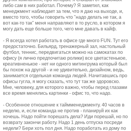
либо сам в них работал. Почему? Я заметил, как
менеджмент наблюдает за тем, что я даю на выходе, и,
вместо того, чтобы говорить что "надо делать не так, а
вот как-то так" меня направляют в то русло, в котором я
могу дать еще больше того, чего мне давать в кайф.
- Я всегда хотел работать в офисе где много FUN. Тут его
предостаточно. Бильярд, тренажерный зал, настольный
футбол, теннис, передвигаться можно на самокатах по
офису (я лично предпочитаю ролики) все цветастенькое,
креативненькое - нет ни одного митингрума который был
бы похож на другой - и не удивительно, дизайном, ведь,
занимается отдельная команда людей. Начитавшись про
офисы гугла, я могу сказать, что тут так же здоровско.
Мне, человеку, для которого важно, чтобы перед глазами
все время менялись картинки - офис то, что надо.
- Особенное отношение к таймменеджменту. 40 часов в
неделю, и, если команда не против - планируй их как
хочешь. Надо пойти порешать дела? Иди порешай, но по
возврату закончи работу. Надо 1 день отпуска посреди
недели? Бери хоть пол дня. Надо поработать из дому по