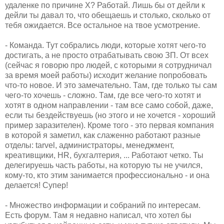
удаленке по причине Х? Работай. Лишь бы от дейли к
дейли ты давал то, что обещаешь и столько, сколько от
тебя ожидается. Все остальное на твое усмотрение.
- Команда. Тут собрались люди, которые хотят чего-то
достигать, а не просто отрабатывать свою ЗП. От всех
(сейчас я говорю про людей, с которыми я сотрудничал
за время моей работы) исходит желание попробовать
что-то новое. И это замечательно. Там, где только ты сам
чего-то хочешь - сложно. Там, где все чего-то хотят и
хотят в одном направлении - там все само собой, даже,
если ты бездействуешь (но этого и не хочется - хороший
пример заразителен). Кроме того - это первая компания
в которой я заметил, как слаженно работают разные
отделы: tarvel, администраторы, менеджмент,
креативщики, HR, бухгалтерия, ... Работают четко. Ты
делегируешь часть работы, на которую ты не учился,
кому-то, кто этим занимается профессионально - и она
делается! Супер!
- Множество информации и собраний по интересам.
Есть форум. Там я недавно написал, что хотел бы