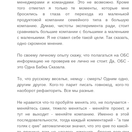
менеджерами и командами. Это не возможно. Кроме
того отметил я только те моменты, которые мне
бросились в глаза от перехода из маленькой
продуктовой компании семейного типа в большую
компанию. Думаю, чистоты эксперимента ради, стоит
сравнивать большие компании с большими а маленькие
с маленькими. Я не ставил себе такой цели. Так сказать,
одно скромное мнение.
По своему личному опыту скажу, что полагаться на ОБС
информацию не проверив ее лично не стоит. Да, ОБС -
это Одна Бабка Сказала.
То, что русскому веселье, немцу - смерть! Одним одно,
другим другое. Кого-то парит писать говнокод, кого-то
наоборот рефакторить. Все мы разные.
Не нравится что-то пробуйте менять это, не получается -
меняйтесь сами, тяжело меняться - меняйте проект, и
тут не выходит - меняйте компанию. Именно в этой
последовательности, тогда каждый комментарий - "а там
голяк с qwe" автоматически значил, что это qwe по какой-
то причине вам не удалось изменить, бросив попытки