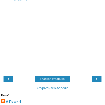
‹
›
Главная страница
Открыть веб-версию
Кто я?
А Пофиг!