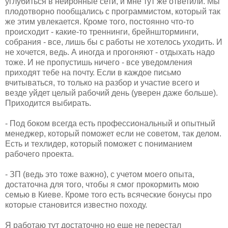
углубиться в нейронные сети, и мне тут же ответили. Мы
плодотворно пообщались с программистом, который так
же этим увлекается. Кроме того, постоянно что-то
происходит - какие-то треннинги, брейншторминги,
собрания - все, лишь бы с работы не хотелось уходить. И
не хочется, ведь. А иногда и прогоняют - отдыхать надо
тоже. И не пропустишь ничего - все уведомления
приходят тебе на почту. Если в каждое письмо
вчитываться, то только на разбор и участие всего и
везде уйдет целый рабочий день (уверен даже больше).
Приходится выбирать.
- Под боком всегда есть профессиональный и опытный
менеджер, который поможет если не советом, так делом.
Есть и техлидер, который поможет с пониманием
рабочего проекта.
- ЗП (ведь это тоже важно), с учетом моего опыта,
достаточна для того, чтобы я смог прокормить мою
семью в Киеве. Кроме того есть всяческие бонусы про
которые становится известно походу.
Я работаю тут достаточно но еще не перестал