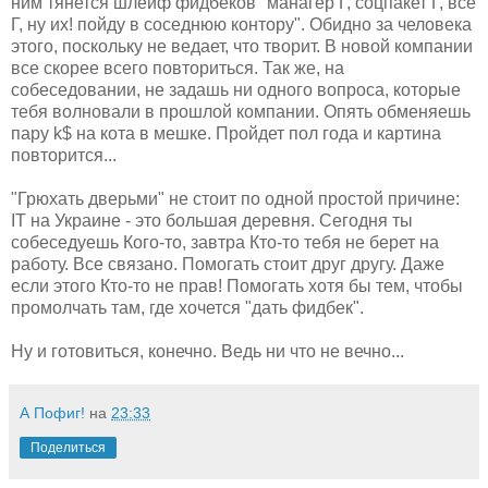
ним тянется шлейф фидбеков "манагер Г, соцпакет Г, все
Г, ну их! пойду в соседнюю контору". Обидно за человека
этого, поскольку не ведает, что творит. В новой компании
все скорее всего повториться. Так же, на
собеседовании, не задашь ни одного вопроса, которые
тебя волновали в прошлой компании. Опять обменяешь
пару k$ на кота в мешке. Пройдет пол года и картина
повторится...
"Грюхать дверьми" не стоит по одной простой причине:
IT на Украине - это большая деревня. Сегодня ты
собеседуешь Кого-то, завтра Кто-то тебя не берет на
работу. Все связано. Помогать стоит друг другу. Даже
если этого Кто-то не прав! Помогать хотя бы тем, чтобы
промолчать там, где хочется "дать фидбек".
Ну и готовиться, конечно. Ведь ни что не вечно...
А Пофиг!
на
23:33
Поделиться