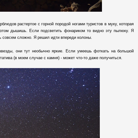
рблюдов растертое с горной породой ногами туристов в муку, которая
потом дышишь. Если подсветить фонариком то видно эту пылюку. Я
ть совсем сложно. Я решил идти впереди колоны.
 звезды, они тут необычно яркие. Если умеешь фоткать на большой
атива (в моем случае с камня) - может что-то даже получиться.