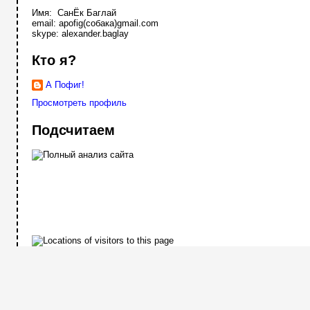
Имя: СанЁк Баглай
email: apofig(собака)gmail.com
skype: alexander.baglay
Кто я?
А Пофиг!
Просмотреть профиль
Подсчитаем