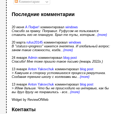
Комментарии
Последние комментарии
20 июня
А Пофиг!
комментировал
windows
Спасибо за правку. Поправил. Руфусом не пользовался
ставить его не планирую. Брал те тулы, которым...
(more)
20 марта
rufus20145
комментировал
windows
В "statuss=progress" кажется очепятка. И глобальный вопрос:
зачем такие сложности, когда...
(more)
24 января
Admin
комментировал
blog post
Спасибо! Мне тоже пришло такое письмо (январь 2022г.)
13 января
Anton Yakovchuk
комментировал
blog post
> Камушек в сторону устоявшегося процесса рекрутинга.
Создавая тренинг школу с коллегами мы...
(more)
13 января
Anton Yakovchuk
комментировал
blog post
> Идем дальше. Что бы не происходило на интервью, как бы
вы друг другу не понравились - все...
(more)
Widget by ReviewOfWeb
Контакты