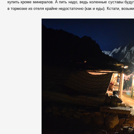
купить кроме минералов. А пить надо, ведь коленные суставы будут
в тормозке из отеля крайне недостаточно (как и еды). Кстати, возьм