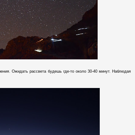
ения. Ожидать рассвета будешь где-то около 30-40 минут. Наблюдая