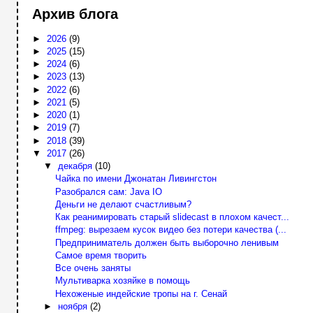
Архив блога
►
2026
(9)
►
2025
(15)
►
2024
(6)
►
2023
(13)
►
2022
(6)
►
2021
(5)
►
2020
(1)
►
2019
(7)
►
2018
(39)
▼
2017
(26)
▼
декабря
(10)
Чайка по имени Джонатан Ливингстон
Разобрался сам: Java IO
Деньги не делают счастливым?
Как реанимировать старый slidecast в плохом качест...
ffmpeg: вырезаем кусок видео без потери качества (...
Предприниматель должен быть выборочно ленивым
Самое время творить
Все очень заняты
Мультиварка хозяйке в помощь
Нехоженые индейские тропы на г. Сенай
►
ноября
(2)