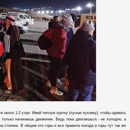
е около 1-2 утра. Имей теплую куртку (лучше пуховку), чтобы одевать
ак только начинаешь движение. Ведь пока двигаешься - не холодно, а
а стоянке. В общем это горы и все правила похода в горы тут так же