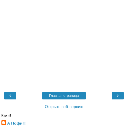
‹
›
Главная страница
Открыть веб-версию
Кто я?
А Пофиг!