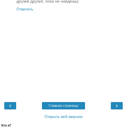
друзей друзей, пока не найдешь).
Ответить
‹
›
Главная страница
Открыть веб-версию
Кто я?