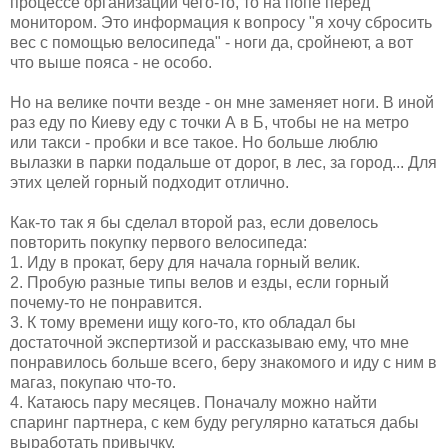
процессе организации чего-то, то на попе перед
монитором. Это информация к вопросу "я хочу сбросить
вес с помощью велосипеда" - ноги да, сройнеют, а вот
что выше пояса - не особо.
Но на велике почти везде - он мне заменяет ноги. В иной
раз еду по Киеву еду с точки А в Б, чтобы не на метро
или такси - пробки и все такое. Но больше люблю
вылазки в парки подальше от дорог, в лес, за город... Для
этих целей горный подходит отлично.
Как-то так я бы сделал второй раз, если довелось
повторить покупку первого велосипеда:
1. Иду в прокат, беру для начала горный велик.
2. Пробую разные типы велов и езды, если горный
почему-то не понравится.
3. К тому времени ищу кого-то, кто обладал бы
достаточной экспертизой и рассказываю ему, что мне
понравилось больше всего, беру знакомого и иду с ним в
магаз, покупаю что-то.
4. Катаюсь пару месяцев. Поначалу можно найти
спаринг партнера, с кем буду регулярно кататься дабы
выработать привычку.