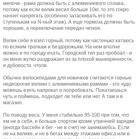
мелочи - рама должна быть с алюминиевого сплава,
потому как если велик весил больше 10кг, то это сокро
начнет напрягать (особенно затаскивать его по
ступенькам на N-ный этаж). А еще тормоза должны быть
хорошие, а переключение передач четкое.
Велик себе я взял горный, потому как частенько катаюсь
по всяким тропкам и бездорожьям. На нем вполне
можно и по городу ехать. Городской тип раз пробоал - и
он меня жутко раздражает из за плохой маневренности,
и дубовости, чтоли.
Обычно велосипедами для новичков считаются горные
недеорогие велики с алюминиевыми рамами - это чудо
можешь взять напрокат и попробовать. Покатаешься
чуть и поймешь, подходит ли тебе или нет. А там и в
магазин.
По поводу веса. У меня стабильно 95-100 при том, что
ем не в себя, и больше спортом кроме утренней зарядки
(иногда бассейн и бег - не в счет) не занимаюбсь. Если
не на велике, и не в бегах между этажами офиса или в