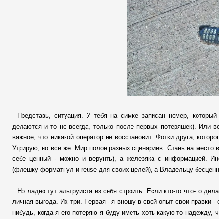
Представь, ситуация. У тебя на симке записан номер, который
делаются и то не всегда, только после первых потеряшек). Или в
важное, что никакой оператор не восстановит. Фотки друга, котор
Утрирую, но все же. Мир полон разных сценариев. Стань на место 
себе ценный - можно и верунть), а железяка с информацией. И
(флешку форматнул и reuse для своих целей), а Владельцу бесцен
Но ладно тут альтруиста из себя строить. Если кто-то что-то дел
личная выгода. Их три. Первая - я вношу в свой опыт свои правки 
нибудь, когда я его потеряю я буду иметь хоть какую-то надежду, ч