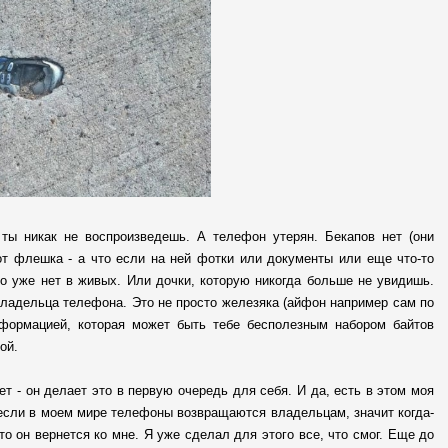
 ты никак не воспроизведешь. А телефон утерян. Бекапов нет (они
от флешка - а что если на ней фотки или документы или еще что-то
ого уже нет в живых. Или дочки, которую никогда больше не увидишь.
владельца телефона. Это не просто железяка (айфон например сам по
нформацией, которая может быть тебе бесполезным набором байтов
ной.
ает - он делает это в первую очередь для себя. И да, есть в этом моя
- если в моем мире телефоны возвращаются владельцам, значит когда-
то он вернется ко мне. Я уже сделал для этого все, что смог. Еще до