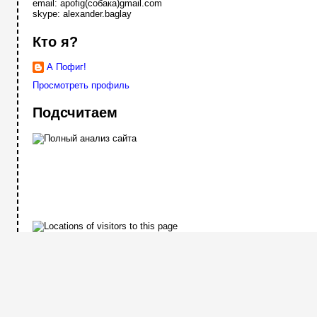
email: apofig(собака)gmail.com
skype: alexander.baglay
Кто я?
А Пофиг!
Просмотреть профиль
Подсчитаем