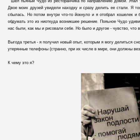
Шел пьяный Чудо из ресторанчика по направлению домой. Упал у
Двое моих друзей увидели находку и сразу делить ее стали. Я то
сбылась. Но потом внутри что-то йокнуло и я отобрал кошелек и 
обдумать это из ниоткуда возникшее решение. Пояьное Чудо удиви
нас были, как мы и рисовали себе. Но было и другое - чувство, что
Выгода третья - я получил новый опыт, которым я могу делиться сно
утерянные телефоны (странно, при их числе в мире, они должны везд
К чему это я?