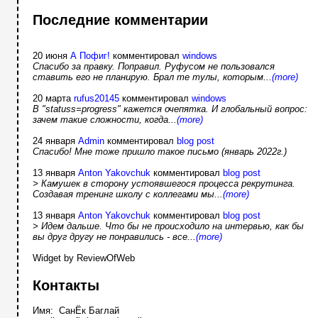
Последние комментарии
20 июня
А Пофиг!
комментировал
windows
Спасибо за правку. Поправил. Руфусом не пользовался
ставить его не планирую. Брал те тулы, которым...
(more)
20 марта
rufus20145
комментировал
windows
В "statuss=progress" кажется очепятка. И глобальный вопрос:
зачем такие сложности, когда...
(more)
24 января
Admin
комментировал
blog post
Спасибо! Мне тоже пришло такое письмо (январь 2022г.)
13 января
Anton Yakovchuk
комментировал
blog post
> Камушек в сторону устоявшегося процесса рекрутинга.
Создавая тренинг школу с коллегами мы...
(more)
13 января
Anton Yakovchuk
комментировал
blog post
> Идем дальше. Что бы не происходило на интервью, как бы
вы друг другу не понравились - все...
(more)
Widget by ReviewOfWeb
Контакты
Имя: СанЁк Баглай