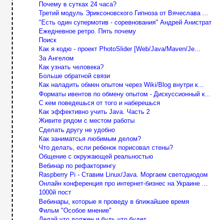
Почему в сутках 24 часа?
Третий модуль Эриксоновского Гипноза от Вячеслава ...
"Есть один супермотив - соревнования" Андрей Анистрат
Ежедневное ретро. Пять почему
Поиск
Как я кодю - проект PhotoSlider [Web/Java/Maven/Je...
За Ангелом
Как узнать человека?
Больше обратной связи
Как наладить обмен опытом через Wiki/Blog внутри к...
Форматы ивентов по обмену опытом - Дискуссионный к...
С кем поведешься от того и наберешься
Как эффективно учить Java. Часть 2
Живите рядом с местом работы
Сделать другу не удобно
Как заниматсья любимым делом?
Что делать, если ребенок порисовал стены?
Общение с окружающей реальностью
Вебинар по рефакторингу
Raspberry Pi - Ставим Linux/Java. Моргаем светодиодом
Онлайн конференция про интернет-бизнес на Украине ...
1000й пост
Вебинары, которые я проведу в ближайшее время
Фильм "Особое мнение"
Делай что должен и будь что будет