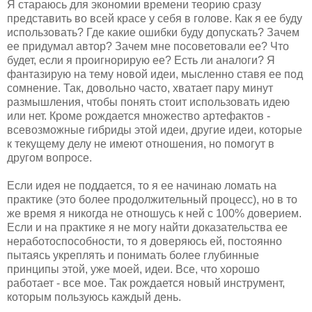
Я стараюсь для экономии времени теорию сразу
представить во всей красе у себя в голове. Как я ее буду
использовать? Где какие ошибки буду допускать? Зачем
ее придумал автор? Зачем мне посоветовали ее? Что
будет, если я проигнорирую ее? Есть ли аналоги? Я
фантазирую на тему новой идеи, мысленно ставя ее под
сомнение. Так, довольно часто, хватает пару минут
размышления, чтобы понять стоит использовать идею
или нет. Кроме рождается множество артефактов -
всевозможные гибриды этой идеи, другие идеи, которые
к текущему делу не имеют отношения, но помогут в
другом вопросе.
Если идея не поддается, то я ее начинаю ломать на
практике (это более продолжительный процесс), но в то
же время я никогда не отношусь к ней с 100% доверием.
Если и на практике я не могу найти доказательства ее
неработоспособности, то я доверяюсь ей, постоянно
пытаясь укреплять и понимать более глубинные
принципы этой, уже моей, идеи. Все, что хорошо
работает - все мое. Так рождается новый инструмент,
которым пользуюсь каждый день.