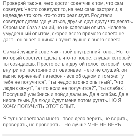
Проверяй так же, чего достиг советчик в том, что сам
советует. Часто советуют то, на чем сами застряли, в
надежде что хоть кто-то это реализует. Родители
советуют детям где учиться, друзья друг другу что делать.
Огромная база знаний, но ни капельки опыта. Человек,
умудренный опытом, скорее всего прямого совета не
даст - он знает, ошибка научит лучше любого совета.
Самый лучший советчик - твой внутренний голос. Но тот,
который советует сделать что-то новое, слушая который
ты созидаешь. Просто есть и другой голос, который тоже
внутри но постоянно отговаривает - его не слушай, он
как испорченный патефон - все об одном и том же: "у
тебя не получится", "ты недостаточно опытный", "что
люди скажут", "а что если не получится?", "ты слабак".
Послушай улыбнись и пойди дальше. Да я слабак. Да я
неопытный. Да люди будут меня потом ругать. НО Я
ХОЧУ ПОЛУЧИТЬ ЭТОТ ОПЫТ.
Я тут насоветовал много - твое дело верить, не верить,
проверять, не проверять... Но лучше МНЕ НЕ ВЕРЬ.