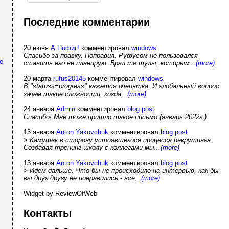
Последние комментарии
20 июня
А Пофиг!
комментировал
windows
Спасибо за правку. Поправил. Руфусом не пользовался
е
ставить его не планирую. Брал те тулы, которым...
(more)
20 марта
rufus20145
комментировал
windows
В "statuss=progress" кажется очепятка. И глобальный вопрос:
зачем такие сложности, когда...
(more)
24 января
Admin
комментировал
blog post
Спасибо! Мне тоже пришло такое письмо (январь 2022г.)
13 января
Anton Yakovchuk
комментировал
blog post
> Камушек в сторону устоявшегося процесса рекрутинга.
Создавая тренинг школу с коллегами мы...
(more)
13 января
Anton Yakovchuk
комментировал
blog post
> Идем дальше. Что бы не происходило на интервью, как бы
вы друг другу не понравились - все...
(more)
Widget by ReviewOfWeb
Контакты