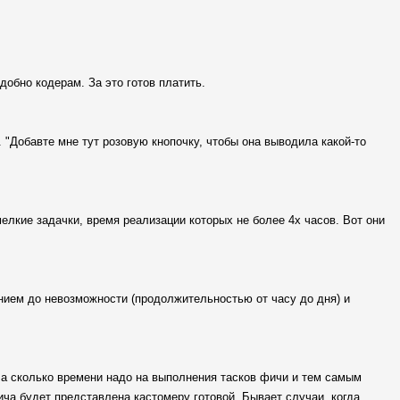
удобно кодерам. За это готов платить.
 "Добавте мне тут розовую кнопочку, чтобы она выводила какой-то
елкие задачки, время реализации которых не более 4х часов. Вот они
нием до невозможности (продолжительностью от часу до дня) и
а сколько времени надо на выполнения тасков фичи и тем самым
ча будет представлена кастомеру готовой. Бывает случаи, когда