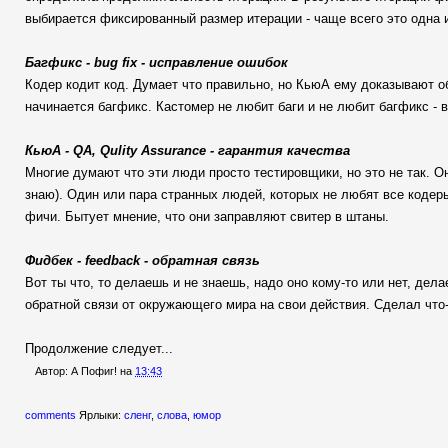
выбирается фиксированный размер итерации - чаще всего это одна 
Багфикс - bug fix - исправление ошибок
Кодер кодит код. Думает что правильно, но КьюА ему доказывают об
начинается багфикс. Кастомер не любит баги и не любит багфикс - 
КьюА - QA, Qulity Assurance - гарантия качества
Многие думают что эти люди просто тестировщики, но это не так. О
знаю). Один или пара странных людей, которых не любят все кодеры
фичи. Бытует мнение, что они заправляют свитер в штаны.
Фидбек - feedback - обратная связь
Вот ты что, то делаешь и не знаешь, надо оно кому-то или нет, дела
обратной связи от окружающего мира на свои действия. Сделал что-т
Продолжение следует...
Автор:
А Пофиг!
на
13:43
comments
Ярлыки:
сленг
,
слова
,
юмор