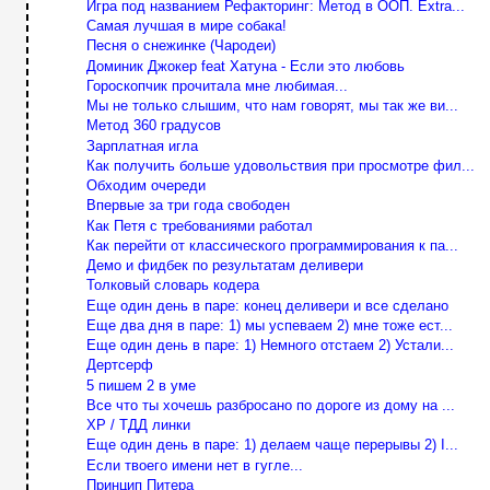
Игра под названием Рефакторинг: Метод в ООП. Extra...
Самая лучшая в мире собака!
Песня о снежинке (Чародеи)
Доминик Джокер feat Хатуна - Если это любовь
Гороскопчик прочитала мне любимая...
Мы не только слышим, что нам говорят, мы так же ви...
Метод 360 градусов
Зарплатная игла
Как получить больше удовольствия при просмотре фил...
Обходим очереди
Впервые за три года свободен
Как Петя с требованиями работал
Как перейти от классического программирования к па...
Демо и фидбек по результатам деливери
Толковый словарь кодера
Еще один день в паре: конец деливери и все сделано
Еще два дня в паре: 1) мы успеваем 2) мне тоже ест...
Еще один день в паре: 1) Немного отстаем 2) Устали...
Дертсерф
5 пишем 2 в уме
Все что ты хочешь разбросано по дороге из дому на ...
XP / ТДД линки
Еще один день в паре: 1) делаем чаще перерывы 2) I...
Если твоего имени нет в гугле...
Принцип Питера