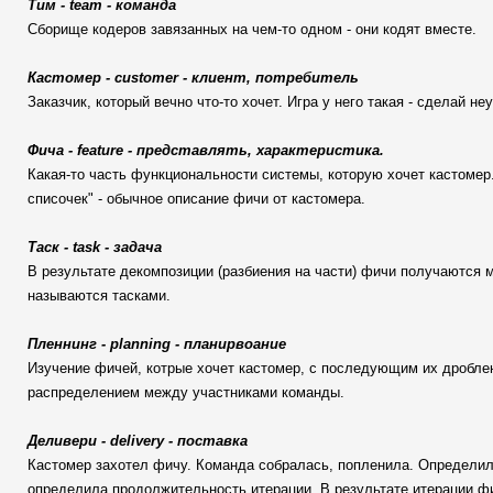
Тим - team - команда
Сборище кодеров завязанных на чем-то одном - они кодят вместе.
Кастомер - customer - клиент, потребитель
Заказчик, который вечно что-то хочет. Игра у него такая - сделай не
Фича - feature - представлять, характеристика.
Какая-то часть функциональности системы, которую хочет кастомер.
списочек" - обычное описание фичи от кастомера.
Таск - task - задача
В результате декомпозиции (разбиения на части) фичи получаются м
называются тасками.
Пленнинг - planning - планирвоание
Изучение фичей, котрые хочет кастомер, с последующим их дробле
распределением между участниками команды.
Деливери - delivery - поставка
Кастомер захотел фичу. Команда собралась, попленила. Определил
определила продолжительность итерации. В результате итерации фи