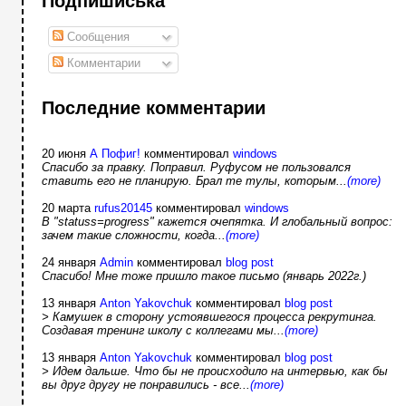
Подпишиська
Сообщения
Комментарии
Последние комментарии
20 июня
А Пофиг!
комментировал
windows
Спасибо за правку. Поправил. Руфусом не пользовался
ставить его не планирую. Брал те тулы, которым...
(more)
20 марта
rufus20145
комментировал
windows
В "statuss=progress" кажется очепятка. И глобальный вопрос:
зачем такие сложности, когда...
(more)
24 января
Admin
комментировал
blog post
Спасибо! Мне тоже пришло такое письмо (январь 2022г.)
13 января
Anton Yakovchuk
комментировал
blog post
> Камушек в сторону устоявшегося процесса рекрутинга.
Создавая тренинг школу с коллегами мы...
(more)
13 января
Anton Yakovchuk
комментировал
blog post
> Идем дальше. Что бы не происходило на интервью, как бы
вы друг другу не понравились - все...
(more)