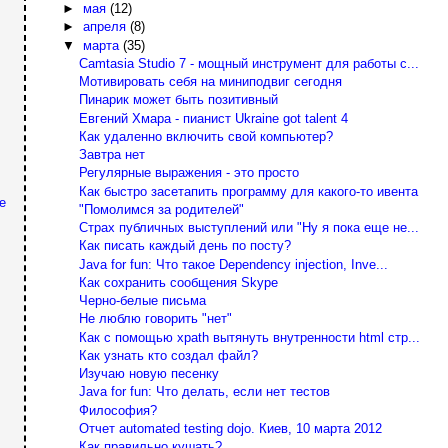
►
мая
(12)
►
апреля
(8)
▼
марта
(35)
Camtasia Studio 7 - мощный инструмент для работы с...
Мотивировать себя на миниподвиг сегодня
Пинарик может быть позитивный
Евгений Хмара - пианист Ukraine got talent 4
Как удаленно включить свой компьютер?
Завтра нет
Регулярные выражения - это просто
Как быстро засетапить программу для какого-то ивента
е
"Помолимся за родителей"
Страх публичных выступлений или "Ну я пока еще не...
Как писать каждый день по посту?
Java for fun: Что такое Dependency injection, Inve...
Как сохранить сообщения Skype
Черно-белые письма
Не люблю говорить "нет"
Как с помощью xpath вытянуть внутренности html стр...
Как узнать кто создал файл?
Изучаю новую песенку
Java for fun: Что делать, если нет тестов
Философия?
Отчет automated testing dojo. Киев, 10 марта 2012
Как правильно кушать?