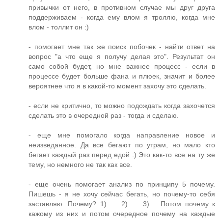
привычки от него, в противном случае мы друг друга
поддерживаем - когда ему влом я троллю, когда мне
влом - толлит он :)
- помогает мне так же поиск побочек - найти ответ на
вопрос "а что еще я получу делая это". Результат он
само собой будет, но мне важнее процесс - если в
процессе будет больше фана и плюек, значит и более
вероятнее что я в какой-то момент захочу это сделать.
- если не критично, то можно подождать когда захочется
сделать это в очередной раз - тогда и сделаю.
- еще мне помогало когда направление новое и
неизведанное. Да все бегают по утрам, но мало кто
бегает каждый раз перед едой :) Это как-то все на ту же
тему, но немного не так как все.
- еще очень помогает анализ по принципу 5 почему.
Пишешь - я не хочу сейчас бегать, но почему-то себя
заставляю. Почему? 1) .... 2) .... 3).... Потом почему к
кажому из них и потом очередное почему на каждые