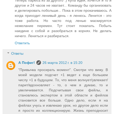
Теперь парюсь из за другого :) Купа идей, хочется и то и
другое и 24 часов не хватает... Команду бы организовать
и делегировать побольше... Пока в этом прокачиваюсь. А
когда приходит ленивый день - я ленюсь. Ленится - это
тоже работа. Но часто под ленью маскируется
нежелание перемен. Тут стоит покапать. Побыть
наедине с собой и разобраться в корнях. Не делать
ничего. Лениться и разбираться.
Ответить
Ответы
А Пофиг!
26 марта 2012 г. в 15:20
"Привычка просирать момент". Смотри что вижу. В
моей модели подсчет +1 ведет к еще большем
числу +1 в будущем. То, что меня волнует/увлекает/
парит/вдохновляет - то, о чем я думаю, то и
увеличивается. Подсчитывая свои фейлы, я
становлюсь экспертом в этой области и фейлов
становится все больше. Одно дело, если я на
фейлах учусь и извлекаю урок, но другое дело если
я просто их коллекционирую. Жизнь преподносит