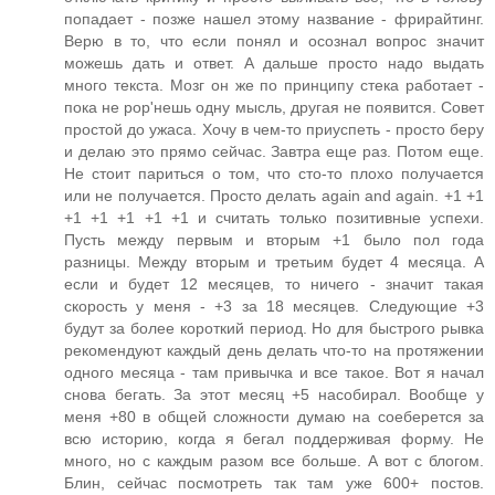
попадает - позже нашел этому название - фрирайтинг.
Верю в то, что если понял и осознал вопрос значит
можешь дать и ответ. А дальше просто надо выдать
много текста. Мозг он же по принципу стека работает -
пока не pop'нешь одну мысль, другая не появится. Совет
простой до ужаса. Хочу в чем-то приуспеть - просто беру
и делаю это прямо сейчас. Завтра еще раз. Потом еще.
Не стоит париться о том, что сто-то плохо получается
или не получается. Просто делать again and again. +1 +1
+1 +1 +1 +1 +1 и считать только позитивные успехи.
Пусть между первым и вторым +1 было пол года
разницы. Между вторым и третьим будет 4 месяца. А
если и будет 12 месяцев, то ничего - значит такая
скорость у меня - +3 за 18 месяцев. Следующие +3
будут за более короткий период. Но для быстрого рывка
рекомендуют каждый день делать что-то на протяжении
одного месяца - там привычка и все такое. Вот я начал
снова бегать. За этот месяц +5 насобирал. Вообще у
меня +80 в общей сложности думаю на соеберется за
всю историю, когда я бегал поддерживая форму. Не
много, но с каждым разом все больше. А вот с блогом.
Блин, сейчас посмотреть так там уже 600+ постов.