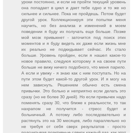
уроки постоянно, и если не пройти текущий уровень
она попадает в цикл и дает тебе одно и то же но
сильнее и сильнее. Пока не пройдешь. Потом будет
другой урок. Коллекционируя эти попытки меня
научить, но без анализа и изменений в моем
поведении я буду их получать еще больше. Позже
мой мозк привыкнет - заточится под поиск этих
моментов и я буду видеть их даже если жизнь мне
их реально не подкидывает сейчас. Их стало
больше. Уровень пройден, если я нашел какое-то
новое правило, следуюя которому я на своем пути
больше не вижу ничего подобного, что меня парило.
А если и увижу - я знаю как с ним поступать. Но на
пути этом будет какой-то другой урок. И я могу на
нем зависнуть. Решением обычно есть смена
привычки. Это больно и неприятно если делать это
сразу (но не более 30 дней). Но если привычек надо
поменять сразу 30, что ближе к реальности, то так
нахрапом не получится - стресс будет и
больничный. А потому либо последовательно и
растянуть это на 30 месяцев, либо параллельно но
не требуя от себя сверх результатов - просто
подсчитывая позитивные сдвиги каждый раз, как этот