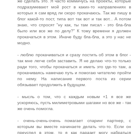
же сделать это. Я часто коммичусь на проекты, которые
подразумевают мой рост в каких-то направлениях в
которых я сам вряд ли скоро прокачаюсь. Так же пишу в
блог какой-то пост, типа вот так вот и так вот... А потом
знаю, что спросят "ну как, ты там писал - это бла-бла
было или все же по делу?" К тому времени я должен
прокачаться в этом. Иначе буду бла-бла, а это у нас не
модно.
- люблю прокачиваться и сразу постить об этом в блог -
так мне легче себя заставить. Я не делаю что-то только
ради того, чтобы прокачаться и иметь это где-то там, а
прокачиваясь намечаю путь и помогаю читателю пройти
по нему. На написание первого поста из серии
обязывает продолжить в будущем.
- мысль о том, что с каждым новым +1 я все же
ускоряюсь, пусть милиметровыми шагами но все же - так
же очень помогла.
- очень-очень-очень помагает спаринг партнер, с
которым вы вместе начинаете делать что-то. Если он
преуспел в этом, то я как паразит могу набраться