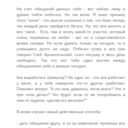
На счет обещаний данных себе - вот сейчас лежу и
думаю пойти побегать. Но так влом. Я знаю причину
этого "влом" - это мысли сознания о том, что блин теперь
так каждый день прийдется бегать. Ну, это все менять и
все такое... Есть там в мозгу какой-то участок, который
очень перемены не любит - вот он и сопротивляется
всеми силами. Но если думать только за сегодня, то и
уламывать долго не надо. Отбегал сутра и все (как
говорил Глеб Архангельский, съел лягушку и весь день
свободен). Так что вот тебе один мостик между
обещаниями себе и жизнью сегодня.
Как выработать привычку? Но одно но - это все работает
у меня, а у тебя наверное что-то другое сработает.
Поможет вопрос "А что мне давалось легче всего? Что я
при этом делал? Что будет если то же попробовать в
чем-то нудном, сделав его веселее?"
В моем случае самый действенные способа:
- дать обещание другу, и из за нежелания провтыка все