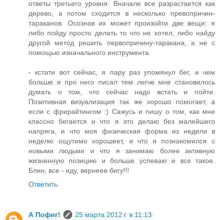
ответы третьего уровня. Вначале все разрастается как
дерево, а потом сходится в несколько превопричин-
тараканов. Осознав их может произойти две вещи: я
либо пойду просто делать то что не хотел, либо найду
другой метод решить первопричину-таракана, а не с
помощью изначального инструмента.
- кстати вот сейчас, я пару раз упомянул бег, и чем
больше я про него писал тем легче мне становилось
думать о том, что сейчас надо встать и пойти.
Позитивная визуализация так же хорошо помогает, а
если с фрирайтингом :) Сажусь и пишу о том, как мне
классно бегается и что я это делаю без малейшего
напряга, и что моя физическая форма из недели в
неделю ощутимо хорошеет, и что я познакомился с
новыми людьми и что я занимаю более активную
жизненную позицию и больше успеваю и все такое.
Блин, все - иду, вернеее бегу!!!
Ответить
А Пофиг!
25 марта 2012 г. в 11:13