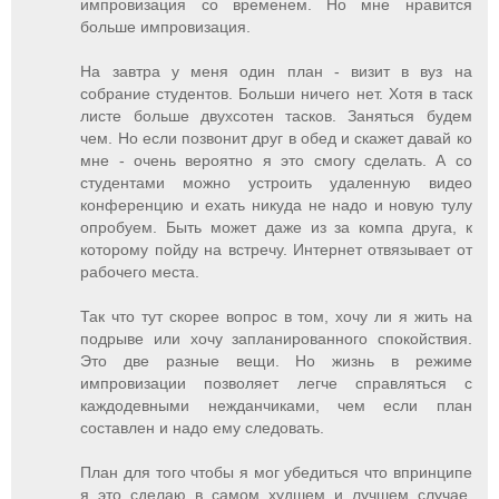
импровизация со временем. Но мне нравится
больше импровизация.
На завтра у меня один план - визит в вуз на
собрание студентов. Больши ничего нет. Хотя в таск
листе больше двухсотен тасков. Заняться будем
чем. Но если позвонит друг в обед и скажет давай ко
мне - очень вероятно я это смогу сделать. А со
студентами можно устроить удаленную видео
конференцию и ехать никуда не надо и новую тулу
опробуем. Быть может даже из за компа друга, к
которому пойду на встречу. Интернет отвязывает от
рабочего места.
Так что тут скорее вопрос в том, хочу ли я жить на
подрыве или хочу запланированного спокойствия.
Это две разные вещи. Но жизнь в режиме
импровизации позволяет легче справляться с
каждодевными нежданчиками, чем если план
составлен и надо ему следовать.
План для того чтобы я мог убедиться что впринципе
я это сделаю в самом худшем и лучшем случае.