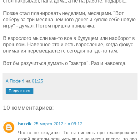
стол накрывает, папа дома, а не на работе, подарок...
Позже стал планировать неделями, месяцами. "Вот
соберу за три месяца немного денег и куплю себе новую
игру" - думал. Потом пришла привычка.
В взрослого мысли как-то все в будущем или наоборот в
прошлом. Наверное это и есть взросление, когда фокус
внимания перемещается с сегодня на где-то там.
Вот бы разучиться думать о "завтра". Раз и навсегда.
А Пофиг!
на
01:25
Поделиться
10 комментариев:
hazzik
25 марта 2012 г. в 09:12
Что-то не сходится. То ты пишешь про планирование
своей деятельности чуть-ли не на месяц вперед, то про