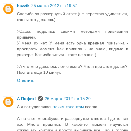
hazzik
25 марта 2012 г. в 19:57
Спасибо за развернутый ответ (не перестаю удивляться,
как ты это делаешь).
>Саша, поделись своими методами прививания
привычек.
У меня их нет. У меня есть одна вредная привычка -
просирать момент. Как привила - не знаю, видимо в
универе. Как избавиться - тоже не знаю:(
>А что мне давалось легче всего? Что я при этом делал?
Поспать еще 10 минут.
Ответить
А Пофиг!
26 марта 2012 г. в 15:20
А я вот удивляюсь
таким талантам
всегда.
А на счет многабуков и развернутых ответов. Где-то так
же. Много практики. В какой-то момент научился
отключать критику и просто выливать все, что в голову