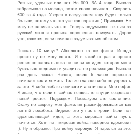
Разных, удачных или нет. Но 600. ЗА 4 года. Бывало
забрасывал на месяца, потом снова начинал... Скорость
600 за 4 года. Уверен в следующем году будет только
больше, потому что это уже как наркотик :) Привычка. Не
могу не написать что-то. Теперь подумываю взяться за
русский язык и правила хорошенько поизучать. Дорос
уже, кажется, если начинаю задумываться об этом.
Поспать 10 минут? Абсолютно та же фигня. Иногда
просто ну не могу встать. И в какой-то раз я просто
решил не вставать пока не появится идея, которая меня
буквально поднимет и усадит за ее реализацию. Бывало
раз день лежал. Ничего, после 5 часов пересыпа
начинает кости ломить. Только главное себя не упрекать
за это. Я себя люблю ленивого и апатичного. Мне пофиг.
Я знаю, что если я сейчас ленюсь то внутри созревает
новый росток. Подождем. Посмакуем это состояние.
Скажу по секрету моя фамилия расшифровывается как
лентяй лежебока. Видимо это у нас в крови. Если нет
вдохновляющей идеи, а хоть мировая война пусть
начнется. Хотя нет, мировая война наверное вдохновит
:). Ну я образно. Про войну мировую. Я парился за это.