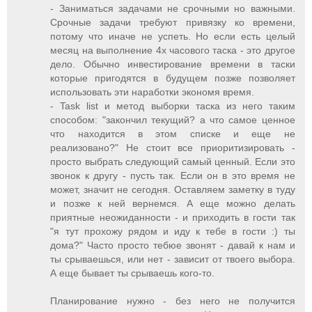
- Заниматься задачами не срочными но важными.
Срочные задачи требуют привязку ко времени,
потому что иначе не успеть. Но если есть целый
месяц на выполнение 4х часового таска - это другое
дело. Обычно инвестирование времени в таски
которые пригодятся в будущем позже позволяет
использовать эти наработки экономя время.
- Task list и метод выборки таска из него таким
способом: "закончил текущий? а что самое ценное
что находится в этом списке и еще не
реализовано?" Не стоит все приоритизировать -
просто выбрать следующий самый ценный. Если это
звонок к другу - пусть так. Если он в это время не
может, значит не сегодня. Оставляем заметку в туду
и позже к ней вернемся. А еще можно делать
приятные неожиданности - и приходить в гости так
"я тут прохожу рядом и иду к тебе в гости :) ты
дома?" Часто просто тебюе звонят - давай к нам и
ты срываешься, или нет - зависит от твоего выбора.
А еще бывает ты срываешь кого-то.
Планирование нужно - без него не получится