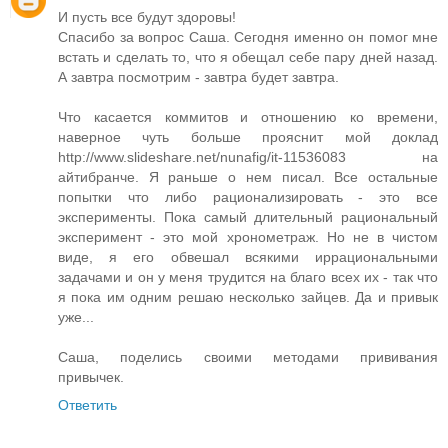
И пусть все будут здоровы!
Спасибо за вопрос Саша. Сегодня именно он помог мне
встать и сделать то, что я обещал себе пару дней назад.
А завтра посмотрим - завтра будет завтра.
Что касается коммитов и отношению ко времени,
наверное чуть больше прояснит мой доклад
http://www.slideshare.net/nunafig/it-11536083 на
айтибранче. Я раньше о нем писал. Все остальные
попытки что либо рационализировать - это все
эксперименты. Пока самый длительный рациональный
эксперимент - это мой хронометраж. Но не в чистом
виде, я его обвешал всякими иррациональными
задачами и он у меня трудится на благо всех их - так что
я пока им одним решаю несколько зайцев. Да и привык
уже...
Саша, поделись своими методами прививания
привычек.
Ответить