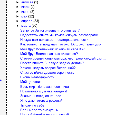
►
августа
(1)
►
июля
(4)
►
июня
(2)
►
мая
(12)
►
апреля
(33)
▼
марта
(30)
Senior от Junior знаешь что отличает?
Недостаток опыта мы компенсируем разговорами
Иногда нам нехватает последовательности
Как только ты подумал что оно ТАК, оно таким для т...
Мой Друг Вселенная: исключай свое КАК
Мой Друг Вселенная: как общаться?
С точки зрения калькулятора: что такое каждый раз ...
Просто пишите 3: Какую задачу делать?
Хочешь задать вопрос Вселенной?
Счастье и/или удовлетворенность
Снова Благодарность
е
Мой цитатник
Весь мир - большая песочница
Позитивная музычка найдена!
Знание - ничто, опыт - все
Я не даю готовых решений!
Ты сам по себе
Если мало то смакуешь
Ценный фидбек всегда первый