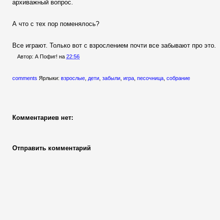
архиважный вопрос.
А что с тех пор поменялось?
Все играют. Только вот с взрослением почти все забывают про это.
Автор:
А Пофиг!
на
22:56
comments
Ярлыки:
взрослые
,
дети
,
забыли
,
игра
,
песочница
,
собрание
Комментариев нет:
Отправить комментарий