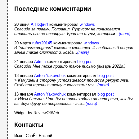
Последние комментарии
20 июня
А Пофиг!
комментировал
windows
Спасибо за правку. Поправил. Руфусом не пользовался
ставить его не планирую. Брал те тулы, которым...
(more)
20 марта
rufus20145
комментировал
windows
В "statuss=progress" кажется очепятка. И глобальный вопрос:
зачем такие сложности, когда...
(more)
24 января
Admin
комментировал
blog post
Спасибо! Мне тоже пришло такое письмо (январь 2022г.)
13 января
Anton Yakovchuk
комментировал
blog post
> Камушек в сторону устоявшегося процесса рекрутинга.
Создавая тренинг школу с коллегами мы...
(more)
13 января
Anton Yakovchuk
комментировал
blog post
> Идем дальше. Что бы не происходило на интервью, как бы
вы друг другу не понравились - все...
(more)
Widget by ReviewOfWeb
Контакты
Имя: СанЁк Баглай