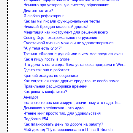
Немного про устаревшую систему образования
Диктант хотите?
Я люблю рефакторинг
Как бы мы писали функциональные тесты
Николай Дроздов классный дядька!
Медитация как инструмент для решения всего
Coding Dojo - экстремальное погружение
Счастливой жизнью можно и не удовлетвориться
"А у тебя есть блог?"
Тренинг «Диалог с душой или в чем мое предназначен...
Как я пишу посты в блоге
Что делать если задолбала установка программ в Win...
Где-то так оно и работает
Краткий экскурс по соционике
Как согреться когда другие средства не особо помог...
Правильная расшифровка времени
Как решать конфликты?
Анекдот
Если кто-то вас мотивирует, значит ему это нада. Е...
Домашняя хлебопечка - это чудо!
Чтение книг просто так, для удовольствия
Подборка #54
Как планировать день по дороге на работу?
Мой доклад "Путь иррационала в IT" на It Brunch