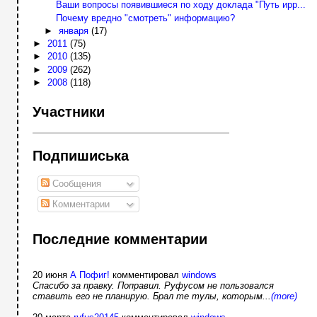
Ваши вопросы появившиеся по ходу доклада "Путь ирр...
Почему вредно "смотреть" информацию?
►
января
(17)
►
2011
(75)
►
2010
(135)
►
2009
(262)
►
2008
(118)
Участники
Подпишиська
Сообщения
Комментарии
Последние комментарии
20 июня
А Пофиг!
комментировал
windows
Спасибо за правку. Поправил. Руфусом не пользовался
ставить его не планирую. Брал те тулы, которым...
(more)