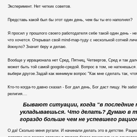
Эксперимент. Нет четких советов.
Представь какой был бы этот один день, чем бы ты его наполнял?
Я просил у прошлого своего работодателя себе такой один день - не
что хочется. Открывал свой mind-map-туду с несколькой сотней личн
йокнуло? Значит беру и делаю.
Вообще у иррационала нет Сред, Пятниц, Четвергов, Сред и так дал
может быть той самой goоgole-средой. Вопрос в том, не наткнешься 
выбери другое.Задай как минимум вопрос "Как мне сделать так, чтобы .......
Кто-то когда-то давно сказал - Бог дал день, Бог даст пищу. Не заб
религия....
Бывают ситуации, когда "в последние 
укладываешься. Что делать? Думаю в 
гораздо больше чем не успевшего рацио
О да! Сколько меня ругали. И начинали делать это в детстве. Раци