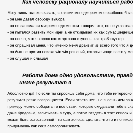
Как человеку рационалу научиться ра
Могу лишь только сказать, с какими менеджером мне особенно было
- он мне давал свободу выбора
- он не занимался микроменеджментом: говорил что, но не указывал
- он пытался развить мои идеи а не откидывал их как сумасшедниш
- он понял, что я хорош как стартовая ступень -как траблшуттер
- он спрашивал меня, что именно меня драйвит из всего того что я 
- он был не против поиска win win решений, которые чаще всего у м
- он слушал и слышал
Работа дома одно удовольствие, правд
иначе результат 0
Абсолютно да! Но если ты спросишь себя дома, что тебе интересно
результат резко возвращается. Если ответа нет - не знаешь чем зан
примеру можно собирать те все стати, которые скидывали тебе в ска
даже бредовые, записывать в туду, а потом глядеть в этот список 
может быть естественной - ты сам хочешь сделать что-то и понимае
придумаешь как себя самоорганизовать.