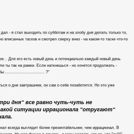
 дал - я стал выходить по субботам и на злобу дня делать только то,
о вписанных тасков и смотрел сверху вниз - на каком-то таске что-то
ее... Для его есть новый день и потенциально каждый новый день
ли ты так на рамки. Если наткнешься - но хочется продолжать -
.......................... ?"
оться о дне завтрашнем, он сам о себе позаботится. Но это уже
три дня" все равно чуть-чуть не
такой ситуации иррационала "отругают"
нала.
онал всегда выглядит более презентабельнее, чем иррационал. В