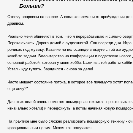
Больше?
Отвечу вопросом на вопрос. А сколько времени от пробуждения до
драйвом.
Реально меня обвиняют в том, что я перерабатываю и сильно оверта
Переключаясь. Дорога домой с аудиокнигой. Сон посреди дня. Игра 
роликах под музыку. Катание на велосипеде в округе с той же аудио
какой-то задачи. Волонтерство на конференции и подготовка нового
основной работой, которая у меня хобби. Если из этой работы-хобби 
Устал - иду гулять. Зарядился - снова за дело!
Часто мешает состояние потока, в которое все почему-то хотят попа
еще хочу?"
Для этих целей очень помогает помидорная техника - просто выключа
изначально хотели) и передохнуть, а потом начиная новую помидорк
На практике мне было сложно реализовать помидорную технкиу - с
иррациональным целям. Может так получится.