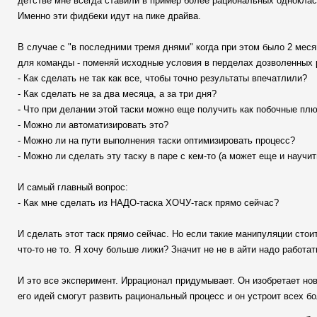
детстве мне всегда ставили в пример более рациональных одноклассн
Именно эти фидбеки идут на пике драйва.
В случае с "в последними тремя днями" когда при этом было 2 меся
для команды - поменяй исходные условия в перделах дозволенных 
- Как сделать не так как все, чтобы точно результаты впечатлили?
- Как сделать не за два месяца, а за три дня?
- Что при делании этой таски можно еще получить как побочные пл
- Можно ли автоматизировать это?
- Можно ли на пути выполнения таски оптимизировать процесс?
- Можно ли сделать эту таску в паре с кем-то (а может еще и научить
И самый главный вопрос:
- Как мне сделать из НАДО-таска ХОЧУ-таск прямо сейчас?
И сделать этот таск прямо сейчас. Но если такие манипуляции стои
что-то не то. Я хочу больше лижи? Значит не не в айти надо работат
И это все эксперимент. Иррационал придумывает. Он изобретает нов
его идей смогут развить рациональный процесс и он устроит всех б