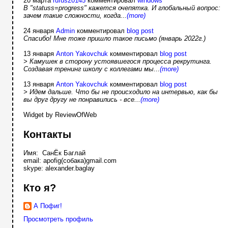
20 марта
rufus20145
комментировал
windows
В "statuss=progress" кажется очепятка. И глобальный вопрос:
зачем такие сложности, когда...
(more)
24 января
Admin
комментировал
blog post
Спасибо! Мне тоже пришло такое письмо (январь 2022г.)
13 января
Anton Yakovchuk
комментировал
blog post
> Камушек в сторону устоявшегося процесса рекрутинга.
Создавая тренинг школу с коллегами мы...
(more)
13 января
Anton Yakovchuk
комментировал
blog post
> Идем дальше. Что бы не происходило на интервью, как бы
вы друг другу не понравились - все...
(more)
Widget by ReviewOfWeb
Контакты
Имя: СанЁк Баглай
email: apofig(собака)gmail.com
skype: alexander.baglay
Кто я?
А Пофиг!
Просмотреть профиль