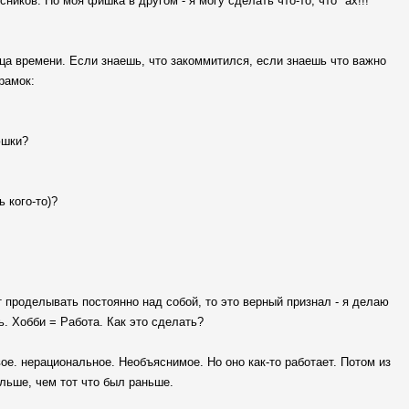
иков. Но моя фишка в другом - я могу сделать что-то, что "ах!!!"
ца времени. Если знаешь, что закоммитился, если знаешь что важно
рамок:
юшки?
 кого-то)?
т проделывать постоянно над собой, то это верный признал - я делаю
ь. Хобби = Работа. Как это сделать?
ое. нерациональное. Необъяснимое. Но оно как-то работает. Потом из
ольше, чем тот что был раньше.