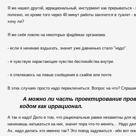
Я же нашел другой, иррациональный, инстурмент как прерываться - я
полезно, но кроме того через 40 минут работы захочется в туалет -
хочу ли?
Я же себя ловлю на некоторых фидбеках организма:
- если я начинаю вздыхать, значит уже давненько стало "надо".
- я чувствую нарастающее чувство беспокойства внутри.
- я отвлекаюсь на левые сообщения в скайпе или почте.
В этих случаях просто надо переключиться. Вопрос на что? Спрашив
А можно ли часть проектирование пров
кодом как иррационал.
А так и надо! Дело в том, что рациональные рамки незаметны для ир
начинаешь натыкаться на них, значит пора что-то менять... Надо д
Ах, надо делать это именно так? Это повод задуматься - ибо вот он