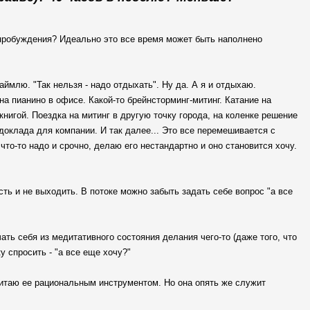
 пробуждения? Идеально это все время может быть наполнено
ймлю. "Так нельзя - надо отдыхать". Ну да. А я и отдыхаю.
на пианино в офисе. Какой-то брейнсторминг-митинг. Катание на
книгой. Поездка на митинг в другую точку города, на коленке решение
 доклада для компании. И так далее... Это все перемешивается с
что-то надо и срочно, делаю его нестандартно и оно становится хочу.
сть и не выходить. В потоке можно забыть задать себе вопрос "а все
ть себя из медитативного состояния делания чего-то (даже того, что
у спросить - "а все еще хочу?"
читаю ее рациональным инструментом. Но она опять же служит