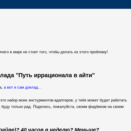
чего в мире не стоит того, чтобы делать из этого проблему!
лада "Путь иррационала в айти"
а,
а вот и сам доклад
...
- это набор моих инстурментов-адаптеров, у тебя может будет работать
я - буду только рад. Поделись, пожалуйста, своим фидбеком на своем
райве)? 40 часов в неделю? Меньше?