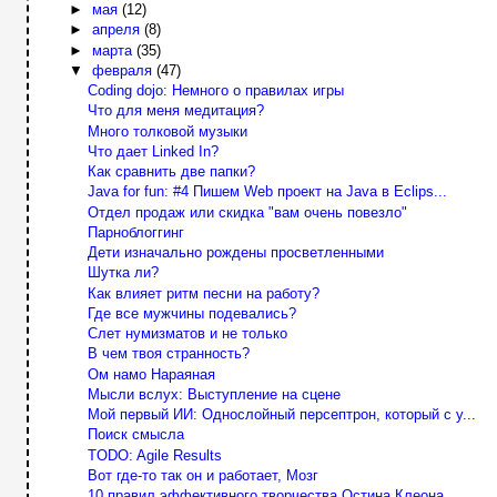
►
мая
(12)
►
апреля
(8)
►
марта
(35)
▼
февраля
(47)
Сoding dojo: Немного о правилах игры
Что для меня медитация?
Много толковой музыки
Что дает Linked In?
Как сравнить две папки?
Java for fun: #4 Пишем Web проект на Java в Eclips...
Отдел продаж или скидка "вам очень повезло"
Парноблоггинг
Дети изначально рождены просветленными
Шутка ли?
Как влияет ритм песни на работу?
Где все мужчины подевались?
Слет нумизматов и не только
В чем твоя странность?
Ом намо Нараяная
Мысли вслух: Выступление на сцене
Мой первый ИИ: Однослойный персептрон, который с у...
Поиск смысла
TODO: Agile Results
Вот где-то так он и работает, Мозг
10 правил эффективного творчества Остина Клеона