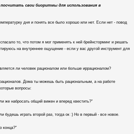
ы посчитать свои биоритмы для использования в
мпературку дня и понять все было хорошо или нет. Если нет - повод
спасало то, что потом я мог применять к ней брейнсторминг и решать
ентируюсь на внутреннее ощущение - если у вас другой инструмент для
 является ли человек рационалом или больше иррационалом?
ррационалов. Дома ты можешь быть рациональным, а на работе
которые вопросы:
или же набросать общий вижен и вперед квестить?"
ли будешь играть второй раз, тогда ок :) Но в первый - все новое.
о конца?"