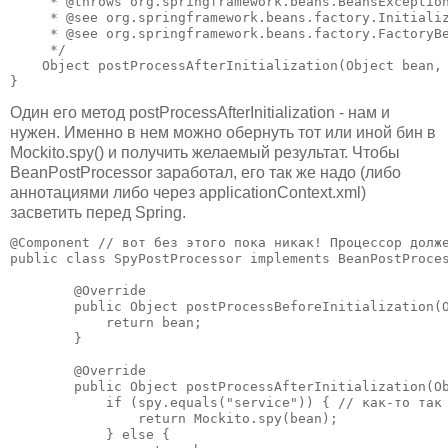
     * @throws org.springframework.beans.BeansException
     * @see org.springframework.beans.factory.Initializ
     * @see org.springframework.beans.factory.FactoryBe
     */

    Object postProcessAfterInitialization(Object bean, 
}
Один его метод postProcessAfterInitialization - нам и
нужен. Именно в нем можно обернуть тот или иной бин в
Mockito.spy() и получить желаемый результат. Чтобы
BeanPostProcessor заработал, его так же надо (либо
аннотациями либо через applicationContext.xml)
засветить перед Spring.
@Component // вот без этого пока никак! Процессор долже
public class SpyPostProcessor implements BeanPostProces
        @Override

        public Object postProcessBeforeInitialization(O
            return bean;

        }

        @Override

        public Object postProcessAfterInitialization(Ob
            if (spy.equals("service")) { // как-то так

                return Mockito.spy(bean);

            } else {
