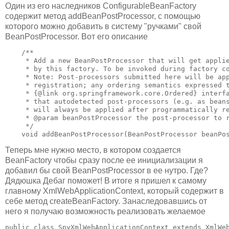
Один из его наследников ConfigurableBeanFactory
содержит метод addBeanPostProcessor, с помощью
которого можно добавить в систему "ручками" свой
BeanPostProcessor. Вот его описание
    /**

     * Add a new BeanPostProcessor that will get applie
     * by this factory. To be invoked during factory co
     * Note: Post-processors submitted here will be app
     * registration; any ordering semantics expressed t
     * {@link org.springframework.core.Ordered} interfa
     * that autodetected post-processors (e.g. as beans
     * will always be applied after programmatically re
     * @param beanPostProcessor the post-processor to r
     */

    void addBeanPostProcessor(BeanPostProcessor beanPo
Теперь мне нужно место, в котором создается
BeanFactory чтобы сразу после ее инициализации я
добавил бы свой BeanPostProcessor в ее нутро. Где?
Дядюшка Дебаг поможет! В итоге я пришел к самому
главному XmlWebApplicationContext, который содержит в
себе метод createBeanFactory. Занаследовавшись от
него я получаю возможность реализовать желаемое
public class SpyXmlWebApplicationContext extends XmlWeb