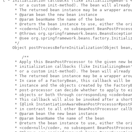
с * initialization callbacks (like InitializingBean's <
     * or a custom init-method). The bean will already 
     * The returned bean instance may be a wrapper arou
     * @param bean the new bean instance

     * @param beanName the name of the bean

     * @return the bean instance to use, either the ori
     * <code>null</code>, no subsequent BeanPostProcess
     * @throws org.springframework.beans.BeansException
     * @see org.springframework.beans.factory.Initializ
     */

    Object postProcessBeforeInitialization(Object bean,
        /**

     * Apply this BeanPostProcessor to the given new be
     * initialization callbacks (like InitializingBean'
     * or a custom init-method). The bean will already 
     * The returned bean instance may be a wrapper arou
     * In case of a FactoryBean, this callback will be 
     * instance and the objects created by the FactoryB
     * post-processor can decide whether to apply to ei
     * objects or both through corresponding <code>bean
     * This callback will also be invoked after a short
     * {@link InstantiationAwareBeanPostProcessor#postP
     * in contrast to all other BeanPostProcessor callb
     * @param bean the new bean instance

     * @param beanName the name of the bean

     * @return the bean instance to use, either the ori
     * <code>null</code>, no subsequent BeanPostProcess