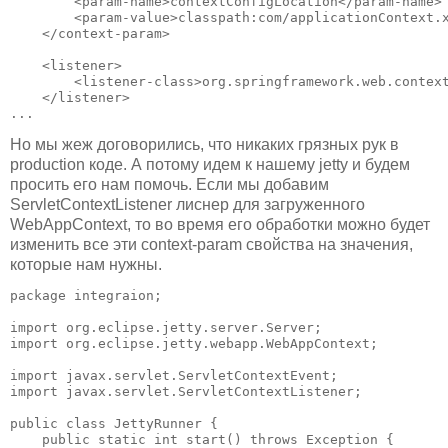
        <param-name>contextConfigLocation</param-name>

        <param-value>classpath:com/applicationContext.x
    </context-param>

    <listener>

        <listener-class>org.springframework.web.context
    </listener>

Но мы жеж договорились, что никаких грязных рук в
production коде. А потому идем к нашему jetty и будем
просить его нам помочь. Если мы добавим
ServletContextListener лиснер для загруженного
WebAppContext, то во время его обработки можно будет
изменить все эти context-param свойства на значения,
которые нам нужны.
package integraion;

import org.eclipse.jetty.server.Server;

import org.eclipse.jetty.webapp.WebAppContext;

import javax.servlet.ServletContextEvent;

import javax.servlet.ServletContextListener;

public class JettyRunner {

    public static int start() throws Exception {
