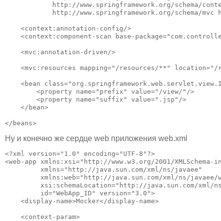
            http://www.springframework.org/schema/conte
            http://www.springframework.org/schema/mvc h
    <context:annotation-config/>

    <context:component-scan base-package="com.controlle
    <mvc:annotation-driven/>

    <mvc:resources mapping="/resources/**" location="/r
    <bean class="org.springframework.web.servlet.view.I
        <property name="prefix" value="/view/"/>

        <property name="suffix" value=".jsp"/>

    </bean>

</beans>
Ну и конечно же сердце web приложения web.xml
<?xml version="1.0" encoding="UTF-8"?>

<web-app xmlns:xsi="http://www.w3.org/2001/XMLSchema-in
         xmlns="http://java.sun.com/xml/ns/javaee"

         xmlns:web="http://java.sun.com/xml/ns/javaee/w
         xsi:schemaLocation="http://java.sun.com/xml/ns
         id="WebApp_ID" version="3.0">

    <display-name>Mocker</display-name>

    <context-param>
