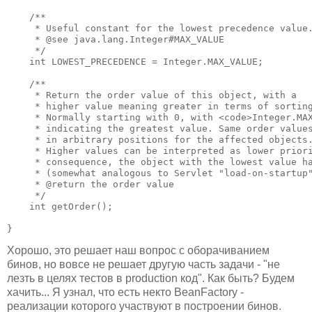
    /**

     * Useful constant for the lowest precedence value.
     * @see java.lang.Integer#MAX_VALUE

     */

    int LOWEST_PRECEDENCE = Integer.MAX_VALUE;

    /**

     * Return the order value of this object, with a

     * higher value meaning greater in terms of sorting
     * Normally starting with 0, with <code>Integer.MAX
     * indicating the greatest value. Same order values
     * in arbitrary positions for the affected objects.
     * Higher values can be interpreted as lower priori
     * consequence, the object with the lowest value ha
     * (somewhat analogous to Servlet "load-on-startup"
     * @return the order value

     */

    int getOrder();

}
Хорошо, это решает наш вопрос с оборачиванием
бинов, но вовсе не решает другую часть задачи - "не
лезть в целях тестов в production код". Как быть? Будем
хачить... Я узнал, что есть некто BeanFactory -
реализации которого участвуют в построении бинов.