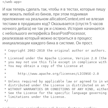
</web-app>
И как теперь сделать так, чтобы я в тестах, которые пишу
мог мокать любой из бинов, при этом поднимая
приложение на реальном allicationContext.xml не влезая
тестами в продакшен код? Оказывается (спустя 5 часов
ночного дебага) не так уж и сложно. История начинается
с небольшого интерфейса BeanPostProcessor,
реализовав который можно встроиться в процесс
инициализации каждого бина в системе. Он прост.
 * Copyright 2002-2010 the original author or authors.

 *

 * Licensed under the Apache License, Version 2.0 (the 
 * you may not use this file except in compliance with 
 * You may obtain a copy of the License at

 *

 *      http://www.apache.org/licenses/LICENSE-2.0

 *

 * Unless required by applicable law or agreed to in wr
 * distributed under the License is distributed on an "
 * WITHOUT WARRANTIES OR CONDITIONS OF ANY KIND, either
 * See the License for the specific language governing 
 * limitations under the License.

 */
