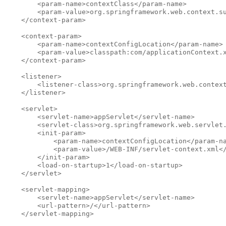
        <param-name>contextClass</param-name>

        <param-value>org.springframework.web.context.su
    </context-param>

    <context-param>

        <param-name>contextConfigLocation</param-name>

        <param-value>classpath:com/applicationContext.x
    </context-param>

    <listener>

        <listener-class>org.springframework.web.context
    </listener>

    <servlet>

        <servlet-name>appServlet</servlet-name>

        <servlet-class>org.springframework.web.servlet.
        <init-param>

            <param-name>contextConfigLocation</param-na
            <param-value>/WEB-INF/servlet-context.xml</
        </init-param>

        <load-on-startup>1</load-on-startup>

    </servlet>

    <servlet-mapping>

        <servlet-name>appServlet</servlet-name>

        <url-pattern>/</url-pattern>

    </servlet-mapping>
