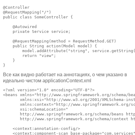
@Controller

@RequestMapping("/")

public class SomeController {

    @Autowired

    private Service service;

    @RequestMapping(method = RequestMethod.GET)

    public String action(Model model) {

        model.addAttribute("string", service.getString(
        return "view";

    }

}
Все как видно работает на аннотациях, о чем указано в
идеально чистом applicationContext.xml
<?xml version="1.0" encoding="UTF-8"?>

<beans xmlns="http://www.springframework.org/schema/bea
       xmlns:xsi="http://www.w3.org/2001/XMLSchema-inst
       xmlns:context="http://www.springframework.org/sc
       xsi:schemaLocation="

       http://www.springframework.org/schema/beans http
       http://www.springframework.org/schema/context ht
    <context:annotation-config/>

    <context:component-scan base-package="com.services"