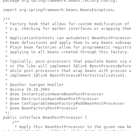
package org.springframework.beans.factory.config;

import org.springframework.beans.BeansException;

/**

 * Factory hook that allows for custom modification of 
 * e.g. checking for marker interfaces or wrapping them
 *

 * ApplicationContexts can autodetect BeanPostProcessor
 * bean definitions and apply them to any beans subsequ
 * Plain bean factories allow for programmatic registra
 * applying to all beans created through this factory.

 *

 * Typically, post-processors that populate beans via m
 * or the like will implement {@link #postProcessBefore
 * while post-processors that wrap beans with proxies w
 * implement {@link #postProcessAfterInitialization}.

 *

 * @author Juergen Hoeller

 * @since 10.10.2003

 * @see InstantiationAwareBeanPostProcessor

 * @see DestructionAwareBeanPostProcessor

 * @see ConfigurableBeanFactory#addBeanPostProcessor

 * @see BeanFactoryPostProcessor

 */

public interface BeanPostProcessor {

    /**

     * Apply this BeanPostProcessor to the given new be