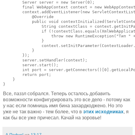
        Server server = new Server(0);

        final WebAppContext context = new WebAppContext
        context.addEventListener(new ServletContextList
            @Override

            public void contextInitialized(ServletConte
                String contextClass = context.getInitPa
                if (!contextClass.equals(XmlWebApplicat
                    throw new RuntimeException("Тип " +
                }

                context.setInitParameter(ContextLoader.
            }

        });

        server.setHandler(context);

        server.start();

        int port = server.getConnectors()[0].getLocalPo
        return port;

    }

}
Все, паззл собрался. Теперь осталось добавить
возможности конфигурировать это все дело - потому как
у нас если помнишь имя бина захардкоджено. Но это
уже не так важно - тем более, что в
этих исходниках
, я
как бы все уже причесал. Качай на зоровье!
А Пофиг!
на
13:17