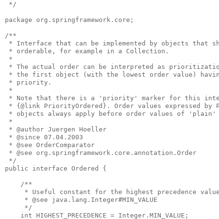
 */

package org.springframework.core;

/**

 * Interface that can be implemented by objects that sh
 * orderable, for example in a Collection.

 *

 * The actual order can be interpreted as prioritizatio
 * the first object (with the lowest order value) havin
 * priority.

 *

 * Note that there is a 'priority' marker for this inte
 * {@link PriorityOrdered}. Order values expressed by P
 * objects always apply before order values of 'plain' 
 *

 * @author Juergen Hoeller

 * @since 07.04.2003

 * @see OrderComparator

 * @see org.springframework.core.annotation.Order

 */

public interface Ordered {

    /**

     * Useful constant for the highest precedence value
     * @see java.lang.Integer#MIN_VALUE

     */

    int HIGHEST_PRECEDENCE = Integer.MIN_VALUE;
