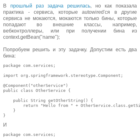
В
прошлый раз задача решилась
, но как показала
практика - сервиса, которые autowired'ся в другие
сервиса не мокаются, мокаются только бины, которые
попадают во внешние классы, например,
вебконтроллеры, или при получении бина из
context.getBean("name");
Попробуем решить и эту задачку. Допустим есть два
бина:
package com.services;

import org.springframework.stereotype.Component;

@Component("otherService")

public class OtherService {

    public String getOtherString() {

        return "Hello from " + OtherService.class.getSi
    }

}
И
package com.services;
