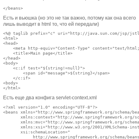
</beans>
Есть и вьюшка (но это не так важно, потому как она всего
лишь выводит в html то, что ей передали)
<%@ taglib prefix="c" uri="http://java.sun.com/jsp/jstl
<html>

<head>

    <meta http-equiv="Content-Type" content="text/html;
    <title>Main page</title>

</head>

<body>

    <c:if test="${string!=null}">

        <span id="message">${string}</span>

    </c:if>

<body>

</html>
Есть еще два конфига servlet-context.xml
<?xml version="1.0" encoding="UTF-8"?>

<beans xmlns="http://www.springframework.org/schema/bea
       xmlns:context="http://www.springframework.org/sc
       xmlns:mvc="http://www.springframework.org/schema
       xmlns:xsi="http://www.w3.org/2001/XMLSchema-inst
       xsi:schemaLocation="

            http://www.springframework.org/schema/beans