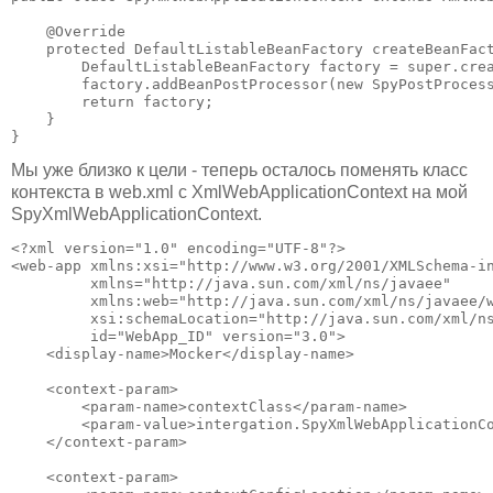
    @Override

    protected DefaultListableBeanFactory createBeanFact
        DefaultListableBeanFactory factory = super.crea
        factory.addBeanPostProcessor(new SpyPostProcess
        return factory;

    }

}
Мы уже близко к цели - теперь осталось поменять класс
контекста в web.xml с XmlWebApplicationContext на мой
SpyXmlWebApplicationContext.
<?xml version="1.0" encoding="UTF-8"?>

<web-app xmlns:xsi="http://www.w3.org/2001/XMLSchema-in
         xmlns="http://java.sun.com/xml/ns/javaee"

         xmlns:web="http://java.sun.com/xml/ns/javaee/w
         xsi:schemaLocation="http://java.sun.com/xml/ns
         id="WebApp_ID" version="3.0">

    <display-name>Mocker</display-name>

    <context-param>

        <param-name>contextClass</param-name>

        <param-value>intergation.SpyXmlWebApplicationC
    </context-param>

    <context-param>
