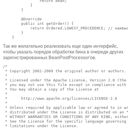
                return bean;

            }

        }

        @Override

        public int getOrder() {

            return Ordered.LOWEST_PRECEDENCE; // наивыс
        }

    }
Так же желательно реализовать еще один интерфейс,
чтобы указать порядок обработки бина в очереди других
зарегистрированных BeanPostProcessor'ов.
/*

 * Copyright 2002-2009 the original author or authors.

 *

 * Licensed under the Apache License, Version 2.0 (the 
 * you may not use this file except in compliance with 
 * You may obtain a copy of the License at

 *

 *      http://www.apache.org/licenses/LICENSE-2.0

 *

 * Unless required by applicable law or agreed to in wr
 * distributed under the License is distributed on an "
 * WITHOUT WARRANTIES OR CONDITIONS OF ANY KIND, either
 * See the License for the specific language governing 
 * limitations under the License.
