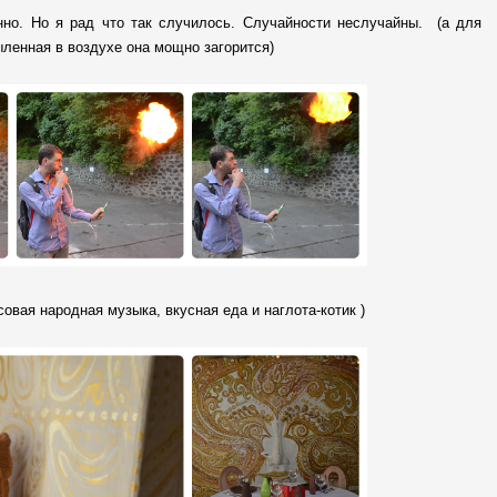
нно. Но я рад что так случилось. Случайности неслучайны. (а для
ыленная в воздухе она мощно загорится)
овая народная музыка, вкусная еда и наглота-котик )