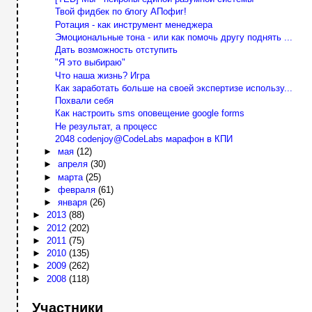
Твой фидбек по блогу АПофиг!
Ротация - как инструмент менеджера
Эмоциональные тона - или как помочь другу поднять ...
Дать возможность отступить
"Я это выбираю"
Что наша жизнь? Игра
Как заработать больше на своей экспертизе использу...
Похвали себя
Как настроить sms оповещение google forms
Не результат, а процесс
2048 codenjoy@CodeLabs марафон в КПИ
►
мая
(12)
►
апреля
(30)
►
марта
(25)
►
февраля
(61)
►
января
(26)
►
2013
(88)
►
2012
(202)
►
2011
(75)
►
2010
(135)
►
2009
(262)
►
2008
(118)
Участники