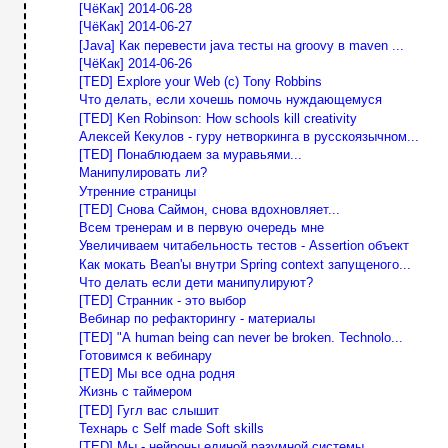
[ЧёКак] 2014-06-28
[ЧёКак] 2014-06-27
[Java] Как перевести java тесты на groovy в maven ...
[ЧёКак] 2014-06-26
[TED] Explore your Web (c) Tony Robbins
Что делать, если хочешь помочь нуждающемуся
[TED] Ken Robinson: How schools kill creativity
Алексей Кекулов - гуру нетворкинга в русскоязычном...
[TED] Понаблюдаем за муравьями...
Манипулировать ли?
Утренние страницы
[TED] Снова Саймон, снова вдохновляет...
Всем тренерам и в первую очередь мне
Увеличиваем читабельность тестов - Assertion объект
Как мокать Bean'ы внутри Spring context запущеного...
Что делать если дети манипулируют?
[TED] Странник - это выбор
Вебинар по рефакторингу - материалы
[TED] "А human being can never be broken. Technolo...
Готовимся к вебинару
[TED] Мы все одна родня
Жизнь с таймером
[TED] Гугл вас слышит
Технарь с Self made Soft skills
[TED] Мы - нейроны единой разумной системы