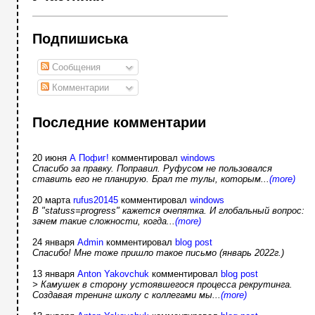
Подпишиська
Сообщения
Комментарии
Последние комментарии
20 июня
А Пофиг!
комментировал
windows
Спасибо за правку. Поправил. Руфусом не пользовался
ставить его не планирую. Брал те тулы, которым...
(more)
20 марта
rufus20145
комментировал
windows
В "statuss=progress" кажется очепятка. И глобальный вопрос:
зачем такие сложности, когда...
(more)
24 января
Admin
комментировал
blog post
Спасибо! Мне тоже пришло такое письмо (январь 2022г.)
13 января
Anton Yakovchuk
комментировал
blog post
> Камушек в сторону устоявшегося процесса рекрутинга.
Создавая тренинг школу с коллегами мы...
(more)