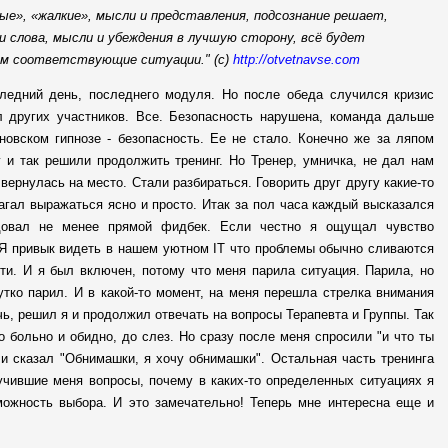
ые», «жалкие», мысли и представления, подсознание решает,
и слова, мысли и убеждения в лучшую сторону, всё будет
ам соответствующие ситуации." (с)
http://otvetnavse.com
следний день, последнего модуля. Но после обеда случился кризис
л других участников. Все. Безопасность нарушена, команда дальше
новском гипнозе - безопасность. Ее не стало. Конечно же за ляпом
 и так решили продолжить тренинг. Но Тренер, умничка, не дал нам
вернулась на место. Стали разбираться. Говорить друг другу какие-то
лагал выражаться ясно и просто. Итак за пол часа каждый высказался
едовал не менее прямой фидбек. Если честно я ощущал чувство
. Я привык видеть в нашем уютном IT что проблемы обычно сливаются
ти. И я был включен, потому что меня парила ситуация. Парила, но
утко парил. И в какой-то момент, на меня перешла стрелка внимания
чь, решил я и продолжил отвечать на вопросы Терапевта и Группы. Так
 больно и обидно, до слез. Но сразу после меня спросили "и что ты
и сказал "Обнимашки, я хочу обнимашки". Остальная часть тренинга
учившие меня вопросы, почему в каких-то определенных ситуациях я
зможность выбора. И это замечательно! Теперь мне интересна еще и