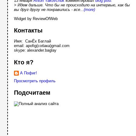
13 января
Anton Yakovchuk
комментировал
blog post
> Идем дальше. Что бы не происходило на интервью, как бы
вы друг другу не понравились - все...
(more)
Widget by ReviewOfWeb
Контакты
Имя: СанЁк Баглай
email: apofig(собака)gmail.com
skype: alexander.baglay
Кто я?
А Пофиг!
Просмотреть профиль
Подсчитаем