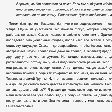
Впрочем, выбор остается за нами. Если мы выбираем «бедн
что именно этого нам и хочется. И пока мы не изменим наш
оставаться по-прежнему. Подсознание будет предлагать н
Потом был тренинг. Казалось бы ничего непредсказуемого - по
жанра. Одним из участников был показан фокус, который напуга
работать не может. Самое главное в работе с клиентом в Эриксо
последовал эмоциональный фидбек, после чего все встали в позу
слить эту ситуацию. Сказал - договаривайтесь, чтобы безопасность 
абстрактные штуки. Тренер (уже даже не тренер, а Терапевт) пред
друг другу, все что он думает. На каждое высказывание сл
растерянности, потому как у меня подобного опыта ранее не было
или решаются очень поверхностно. А тут докопались до мамой су
непонятно почему. Вроде как конфликт не про меня, но он меня ж
Терапевта и самой Группы. Ну что, назвался горшком - полезай в пе
мы дошли до самого моего детства и ковырнули там немного. Было
хочешь сделать сейчас?" Я решил дописать свою версию истории 
меня интересовала уже слабо, ведь я получил ответы на давно м
поступаю так, а не иначе. Знание сила - теперь у меня есть во
Гештальт-терапия.