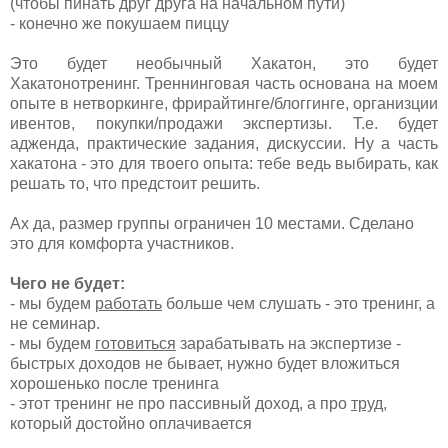
(чтобы пинать друг друга на начальном пути)
- конечно же покушаем пиццу
Это будет необычный Хакатон, это будет
Хакатонотренинг. Треннинговая часть основана на моем
опыте в нетворкинге, фрирайтинге/блоггинге, организции
ивентов, покупки/продажи экспертизы. Т.е. будет
адженда, практические задания, дискуссии. Ну а часть
хакатона - это для твоего опыта: тебе ведь выбирать, как
решать то, что предстоит решить.
Ах да, размер группы ограничен 10 местами. Сделано
это для комфорта участников.
Чего не будет:
- мы будем
работать
больше чем слушать - это тренинг, а
не семинар.
- мы будем
готовиться
зарабатывать на экспертизе -
быстрых доходов не бывает, нужно будет вложиться
хорошенько после тренинга
- этот тренинг не про пассивный доход, а про
труд
,
который достойно оплачивается