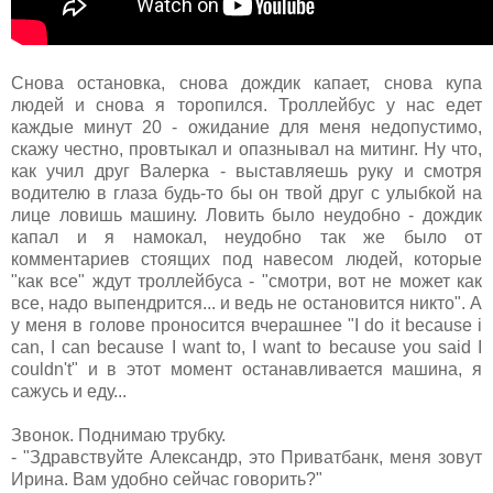
Снова остановка, снова дождик капает, снова купа
людей и снова я торопился. Троллейбус у нас едет
каждые минут 20 - ожидание для меня недопустимо,
скажу честно, провтыкал и опазнывал на митинг. Ну что,
как учил друг Валерка - выставляешь руку и смотря
водителю в глаза будь-то бы он твой друг с улыбкой на
лице ловишь машину. Ловить было неудобно - дождик
капал и я намокал, неудобно так же было от
комментариев стоящих под навесом людей, которые
"как все" ждут троллейбуса - "смотри, вот не может как
все, надо выпендрится... и ведь не остановится никто". А
у меня в голове проносится вчерашнее "I do it because i
can, I can because I want to, I want to because you said I
couldn't" и в этот момент останавливается машина, я
сажусь и еду...
Звонок. Поднимаю трубку.
- "Здравствуйте Александр, это Приватбанк, меня зовут
Ирина. Вам удобно сейчас говорить?"