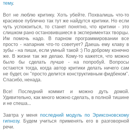
тему
.
Вот не люблю критику. Хоть убейте. Похвалишь что-то
красивое публично так тут же найдутся критики. Но если
чуть успокоиться, то станет понятно, что критики - это
слишком рано остановившиеся в экспериментах творцы.
Им помочь надо. В парном программировании все
просто - напарник что-то советует? Даешь ему клаву в
зубы - на пиши, если умный такой :) По доброму конечно
же. В жизни так же делаю. Кому-то кажется, что можно
было бы сделать лучше - на попробуй. Вопросы
остаются тогда, когда автор критики делать ничего сам
не будет, он "просто делится конструктивным фидбеком".
Спасибо, ненада.
Все! Последний коммит и можно дуть домой.
Удивительно, как много можно сделать, в полной тишине
и не спеша...
Завтра у меня
последний модуль по Эриксоновскому
гипнозу
. Будем учиться применять его в разговорной
речи.