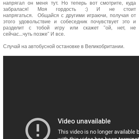
напрягал он меня тут. Но теперь вот смотрите, куда
забралася! Моя гордость :) И не стоит
напрягаться. Общайся с другими играючи, получая от
этого удовольствие и собеседник почувствует это и
разделит с тобой игру или скажет "ой, нет, не
сейчас...чуть позже" И все.
Случай на автобусной остановке в Великобритании.