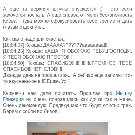
А еще та верхняя штучка опускается :) - это если
захочется поспать. А еще справа от меня бесконечность
Киева - туда можно сфокусировать свое зрение и дать
глазам отдохнуть...
Как мало надо для счастья...
[18:04:07] Ксюша: ДААААА???????аааааааа!!!!!
[18:04:23] Ксюша: сАША, Я ОБОЖАЮ ТЕБЯ,ГОСПОДИ,
Я ТЕБЯ ОБОЖАЮ ПРОСТО!!!!
[18:04:50] Ксюша: СПАСИБО!!!!!!!!!!!!!!оГРОМНОЕ ТЕБЕ
СПАСИБО!!!НЕТ СЛОВ!!!!
Дважды день не прошел зря... А сейчас еще запилю что-
то вкусненькое в IDEшке. Ух!!
Книжечки нам дали почитать. Прошлая про
Мышку
Гликерия
ну очень понравилась как дочке так и жене.
Очень рекомендую. Предвкушаю что будет от этих трех.
Берем с собой во Львов.