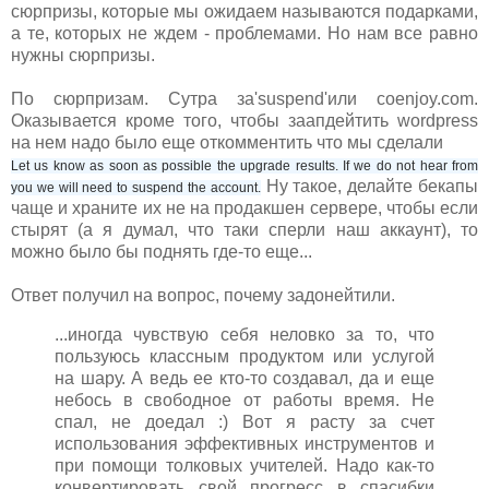
сюрпризы, которые мы ожидаем называются подарками,
а те, которых не ждем - проблемами. Но нам все равно
нужны сюрпризы.
По сюрпризам. Сутра за'suspend'или coenjoy.com.
Оказывается кроме того, чтобы заапдейтить wordpress
на нем надо было еще откомментить что мы сделали
Let us know as soon as possible the upgrade results. If we do not hear from
Ну такое, делайте бекапы
you we will need to suspend the account.
чаще и храните их не на продакшен сервере, чтобы если
стырят (а я думал, что таки сперли наш аккаунт), то
можно было бы поднять где-то еще...
Ответ получил на вопрос, почему задонейтили.
...иногда чувствую себя неловко за то, что
пользуюсь классным продуктом или услугой
на шару. А ведь ее кто-то создавал, да и еще
небось в свободное от работы время. Не
спал, не доедал :) Вот я расту за счет
использования эффективных инструментов и
при помощи толковых учителей. Надо как-то
конвертировать свой прогресс в спасибки