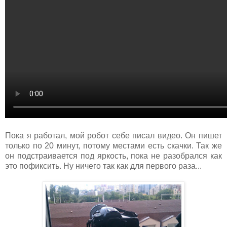
Пока я работал, мой робот себе писал видео. Он пишет
только по 20 минут, потому местами есть скачки. Так же
он подстраивается под яркость, пока не разобрался как
это пофиксить. Ну ничего так как для первого раза...