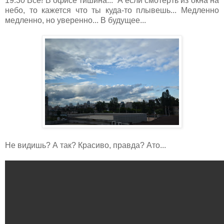
19:30 Все! В офисе тишина... А если смотерть из окна на
небо, то кажется что ты куда-то плывешь... Медленно
медленно, но уверенно... В будущее...
Не видишь? А так? Красиво, правда? Ато...