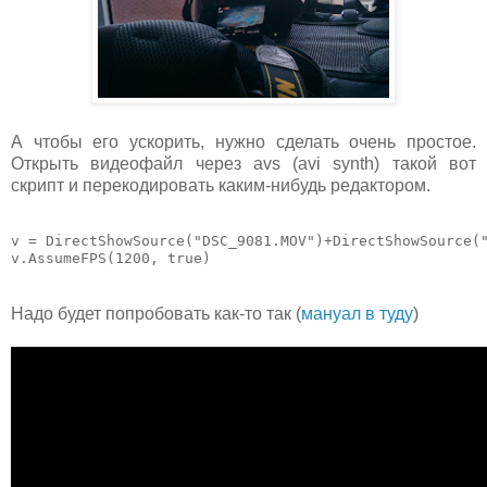
А чтобы его ускорить, нужно сделать очень простое.
Открыть видеофайл через avs (avi synth) такой вот
скрипт и перекодировать каким-нибудь редактором.
v = DirectShowSource("DSC_9081.MOV")+DirectShowSource("
v.AssumeFPS(1200, true)
Надо будет попробовать как-то так (
мануал в туду
)