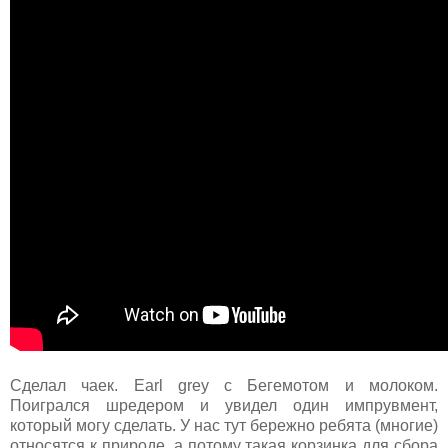
Сделал чаек. Earl grey c Бегемотом и молоком.
Поигрался шредером и увидел один импрувмент,
который могу сделать. У нас тут бережно ребята (многие)
относятся к природе, а потому такая корзинка для сбора