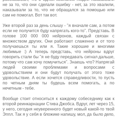
не за то, что они сделали ошибку - нет, за это хвалили,
наказывали за то, что не обращался за помощью или
сам не помогал. Вот так вот.
Уже второй раз за день слышу - "я вначале сам, а потом
если не получится буду напрягать кого-то". Представь. В
голове 100 000 000 нейронов, каждый связан с
множеством других. Они работают слаженно и от того
получаешься ты или я. Такие хорошие и многими
любимые :) А теперь представь, что нейроны вдруг
говорить стали бы "я не буду передавать сигнал дальше,
потому что сам хочу помучиться". Знаешь что? Напрягай
людей своими проблемами и вопросами с
удовольствием и они будут получать от этого тоже
удовольствие. А если хочется справедливости, то пусть
по четным дням ты будешь всем помогать, а по
нечетным - тебе.
Вообще стоит относиться к каждому собеседнику как к
второй реинкарнации Стива Джобса. Вдруг, лет через 15,
у него, сегодня неуверенного будет новый какой-то твой
Эппл. Так я у себя в бложике напишу, мол, да было дело,