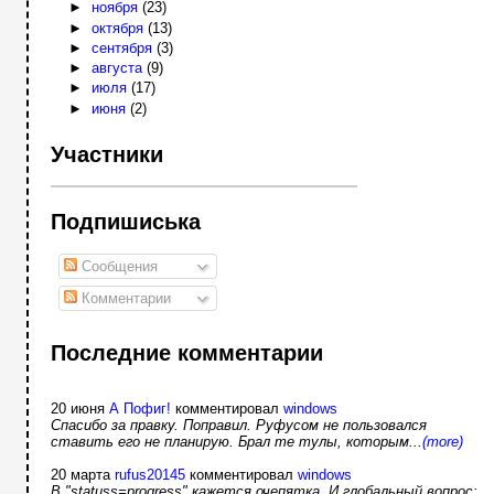
►
ноября
(23)
►
октября
(13)
►
сентября
(3)
►
августа
(9)
►
июля
(17)
►
июня
(2)
Участники
Подпишиська
Сообщения
Комментарии
Последние комментарии
20 июня
А Пофиг!
комментировал
windows
Спасибо за правку. Поправил. Руфусом не пользовался
ставить его не планирую. Брал те тулы, которым...
(more)
20 марта
rufus20145
комментировал
windows
В "statuss=progress" кажется очепятка. И глобальный вопрос: