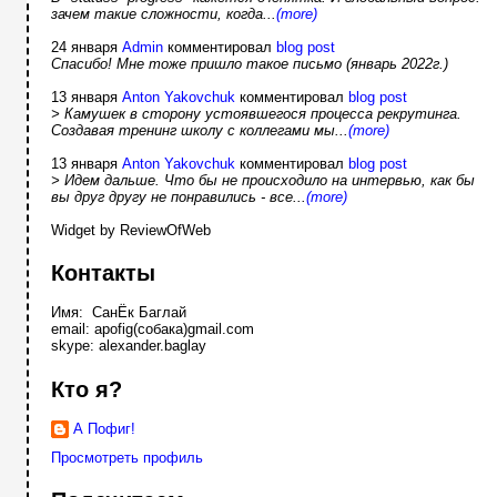
зачем такие сложности, когда...
(more)
24 января
Admin
комментировал
blog post
Спасибо! Мне тоже пришло такое письмо (январь 2022г.)
13 января
Anton Yakovchuk
комментировал
blog post
> Камушек в сторону устоявшегося процесса рекрутинга.
Создавая тренинг школу с коллегами мы...
(more)
13 января
Anton Yakovchuk
комментировал
blog post
> Идем дальше. Что бы не происходило на интервью, как бы
вы друг другу не понравились - все...
(more)
Widget by ReviewOfWeb
Контакты
Имя: СанЁк Баглай
email: apofig(собака)gmail.com
skype: alexander.baglay
Кто я?
А Пофиг!
Просмотреть профиль