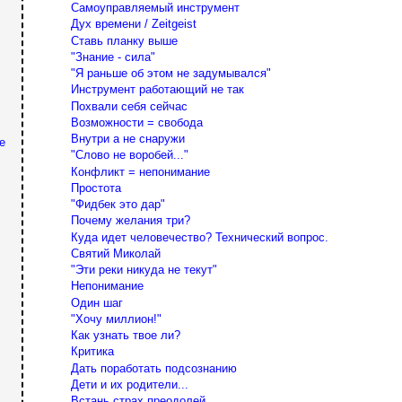
Самоуправляемый инструмент
Дух времени / Zeitgeist
Ставь планку выше
"Знание - сила"
"Я раньше об этом не задумывался"
Инструмент работающий не так
Похвали себя сейчас
Возможности = свобода
Внутри а не снаружи
е
"Слово не воробей..."
Конфликт = непонимание
Простота
"Фидбек это дар"
Почему желания три?
Куда идет человечество? Технический вопрос.
Святий Миколай
"Эти реки никуда не текут"
Непонимание
Один шаг
"Хочу миллион!"
Как узнать твое ли?
Критика
Дать поработать подсознанию
Дети и их родители...
Встань страх преодолей...