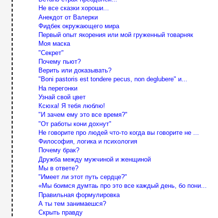
Не все сказки хороши...
Анекдот от Валерки
Фидбек окружающего мира
Первый опыт якорения или мой груженный товарняк
Моя маска
"Секрет"
Почему пьют?
Верить или доказывать?
"Boni pastoris est tondere pecus, non deglubere" и...
На перегонки
Узнай свой цвет
Ксюха! Я тебя люблю!
"И зачем ему это все время?"
"От работы кони дохнут"
Не говорите про людей что-то когда вы говорите не ...
Философия, логика и психология
Почему брак?
Дружба между мужчиной и женщиной
Мы в ответе?
"Имеет ли этот путь сердце?"
«Мы боимся думтаь про это все каждый день, бо пони...
Правильная формулировка
А ты тем занимаешся?
Скрыть правду