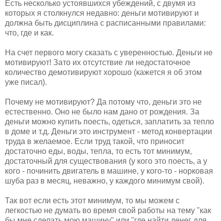
Есть несколько устоявшихся убеждений, с двумя из
которых я столкнулся недавно: деньги мотивируют и
должна быть дисциплина с расписанными правилами:
что, где и как.
На счет первого могу сказать с уверенностью. Деньги не
мотивируют! Зато их отсутствие ли недостаточное
количество демотивируют хорошо (кажется я об этом
уже писал).
Почему не мотивируют? Да потому что, деньги это не
естественно. Оно не было нам дано от рождения. За
деньги можно купить поесть, одеться, заплатить за тепло
в доме и т.д. Деньги это инструмент - метод конвертации
труда в желаемое. Если труд такой, что приносит
достаточно еды, воды, тепла, то есть тот минимум,
достаточный для существования (у кого это поесть, а у
кого - починить двигатель в машине, у кого-то - норковая
шуба раз в месяц, неважно, у каждого минимум свой).
Так вот если есть этот минимум, то мы можем с
легкостью не думать во время свой работы на тему "как
бы мне сделать мою машину" или "где найти денег для