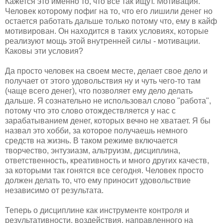
Кажется это именно то, что все так ищут. Мотивация.
Человек которому пофиг на то, что его лишили денег но
остается работать дальше только потому что, ему в кайф
мотивирован. Он находится в таких условиях, которые
реализуют мощь этой внутренней силы - мотивации.
Каковы эти условия?
Да просто человек на своем месте, делает свое дело и
получает от этого удовольствия ну и чуть чего-то там
(чаще всего денег), что позволяет ему дело делать
дальше. Я сознательно не использовал слово "работа",
потому что это слово отождествляется у нас с
зарабатыванием денег, которых вечно не хватает. Я бы
назвал это хобби, за которое получаешь немного
средств на жизнь. В таком режиме включается
творчество, энтузиазм, альтруизм, дисциплина,
ответственность, креативность и много других качеств,
за которыми так гонятся все сегодня. Человек просто
должен делать то, что ему приносит удовольствие
независимо от результата.
Теперь о дисциплине как инструменте контроля и
результативности, воздействия, направленного на