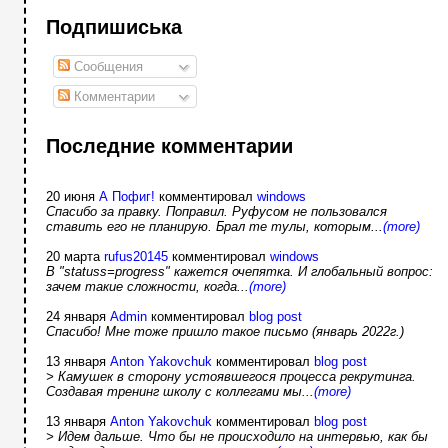
Подпишиська
Сообщения
Комментарии
Последние комментарии
20 июня
А Пофиг!
комментировал
windows
Спасибо за правку. Поправил. Руфусом не пользовался
ставить его не планирую. Брал те тулы, которым...
(more)
20 марта
rufus20145
комментировал
windows
В "statuss=progress" кажется очепятка. И глобальный вопрос:
зачем такие сложности, когда...
(more)
24 января
Admin
комментировал
blog post
Спасибо! Мне тоже пришло такое письмо (январь 2022г.)
13 января
Anton Yakovchuk
комментировал
blog post
> Камушек в сторону устоявшегося процесса рекрутинга.
Создавая тренинг школу с коллегами мы...
(more)
13 января
Anton Yakovchuk
комментировал
blog post
> Идем дальше. Что бы не происходило на интервью, как бы