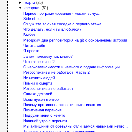
►
марта
(25)
▼
февраля
(61)
Парное программирование - мысли вслух...
Side effect
Ох уж эта злючая соседка с первого этажа...
Что делать, если ты влюбился?
Выбор
Мерджим два реппозитория на git c сохранением истории
Читать себя
Я просто...
Зачем человеку так много?
Что такое жизнь?
О наркозависимости и немного о подаче информации
Ретроспективы не работают! Часть 2
Не менять людей
Помни о смерти
Ретроспективы не работают!
Свалка деталей
Всем нужен ментор
Почему противоположности притягиваются
Позитивная паранойя
Подружи меня с кем-то
Начинай утро с перемен
Мы айтишники от обезьяны отличаемся навыками нетво...
Туду лист как средство для успокоения