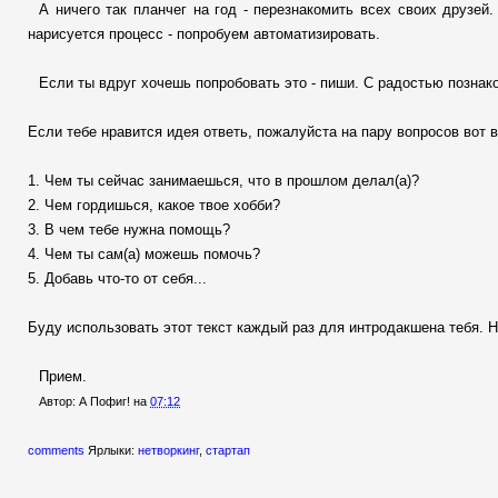
А ничего так планчег на год - перезнакомить всех своих друзей
нарисуется процесс - попробуем автоматизировать.
Если ты вдруг хочешь попробовать это - пиши. С радостью познако
Если тебе нравится идея ответь, пожалуйста на пару вопросов вот 
1. Чем ты сейчас занимаешься, что в прошлом делал(а)?
2. Чем гордишься, какое твое хобби?
3. В чем тебе нужна помощь?
4. Чем ты сам(а) можешь помочь?
5. Добавь что-то от себя...
Буду использовать этот текст каждый раз для интродакшена тебя. 
Прием.
Автор:
А Пофиг!
на
07:12
comments
Ярлыки:
нетворкинг
,
стартап