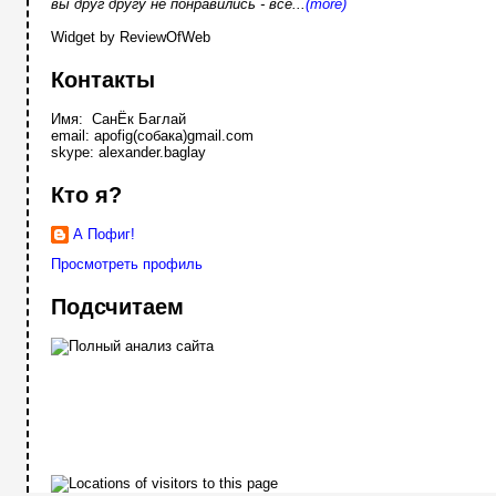
вы друг другу не понравились - все...
(more)
Widget by ReviewOfWeb
Контакты
Имя: СанЁк Баглай
email: apofig(собака)gmail.com
skype: alexander.baglay
Кто я?
А Пофиг!
Просмотреть профиль
Подсчитаем