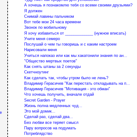
А хочешь я познакомлю тебя со всеми своими друзьями?
Я должен
Снимай лавины пальчиком
Вот тебе мои 24 часа времени
Звонок по мобильному
Я хочу избавиться от _____________ (нужное вписать)
Учите меня семеро
Послушай о чем ты говоришь и с каким настроем
Нарисовали меня
Учиться напоказ или как мы хакатонили знания по ан...
"Общество мертвых поетов"
Как снять штаны за 2 секунды
Скетчноутинг
Как сделать так, чтобы утром было не лень?
Владимир Герасичев "Как перестать откладывать на п...
Владимир Герасичев "Мотивация - это обман"
Что хочешь получить, вначале отдай
Secret Garden - Prayer
Жизнь полна медленных чуд...
Это мой домик...
е
Сделай раз, сделай два...
Без любви все теряет смысл
Пару вопросов на подумать
Потреблядство