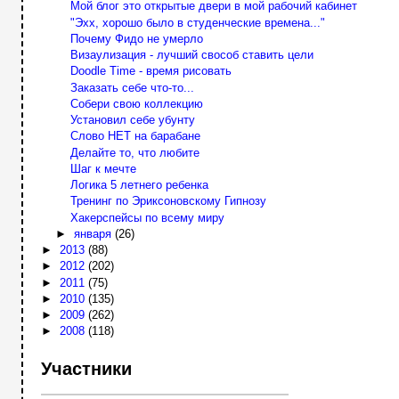
Мой блог это открытые двери в мой рабочий кабинет
"Эхх, хорошо было в студенческие времена..."
Почему Фидо не умерло
Визаулизация - лучший свособ ставить цели
Doodle Time - время рисовать
Заказать себе что-то...
Собери свою коллекцию
Установил себе убунту
Слово НЕТ на барабане
Делайте то, что любите
Шаг к мечте
Логика 5 летнего ребенка
Тренинг по Эриксоновскому Гипнозу
Хакерспейсы по всему миру
►
января
(26)
►
2013
(88)
►
2012
(202)
►
2011
(75)
►
2010
(135)
►
2009
(262)
►
2008
(118)
Участники