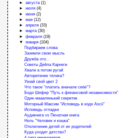
►
августа
(1)
►
июля
(4)
►
июня
(2)
►
мая
(12)
►
апреля
(33)
►
марта
(30)
►
февраля
(19)
▼
января
(104)
Подбираем слова
Заземли свою мысль
Дружба это...
Советы Дейла Карнеги
Хвали а потом ругай
Авторитенее телика?
Узнай свой цвет 2
Что такое "платить вначале себе"?
Бодо Шефер "Путь к финансовой независимости"
Один маааленький секретик
Моторный Максим "Исповедь в коде Ascii"
Исповедь отладки
Аудикнига vs Печатная книга
Ноль "Человек и кошка"
Отключение детей от их родителей
Куда уходит детство?
4 типа менеджеров