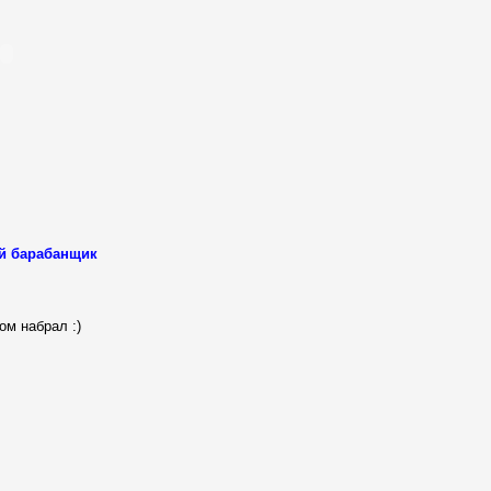
й барабанщик
ом набрал :)