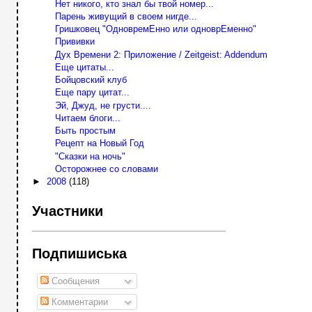
Нет никого, кто знал бы твой номер...
Парень живущий в своем нигде...
Гришковец "ОдновремЕнно или одноврЕменно"
Прививки
Дух Времени 2: Приложение / Zeitgeist: Addendum
Еще цитаты...
Бойцовский клуб
Еще пару цитат...
Эй, Джуд, не грусти....
Читаем блоги...
Быть простым
Рецепт на Новый Год
"Сказки на ночь"
Осторожнее со словами
►
2008
(118)
Участники
Подпишиська
Сообщения
Комментарии