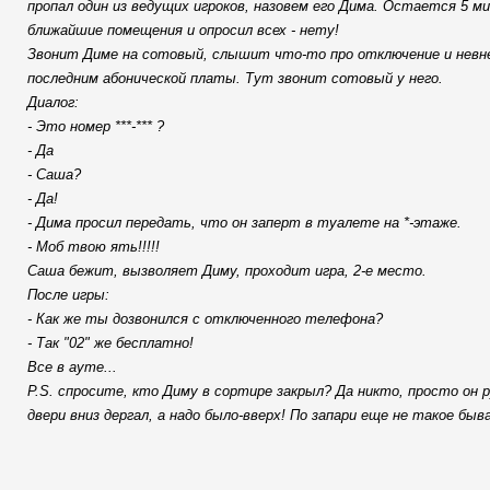
пропал один из ведущих игроков, назовем его Дима. Остается 5 м
ближайшие помещения и опросил всех - нету!
Звонит Диме на сотовый, слышит что-то про отключение и невн
последним абонической платы. Тут звонит сотовый у него.
Диалог:
- Это номер ***-*** ?
- Да
- Саша?
- Да!
- Дима просил передать, что он заперт в туалете на *-этаже.
- Моб твою ять!!!!!
Саша бежит, вызволяет Диму, проходит игра, 2-е место.
После игры:
- Как же ты дозвонился с отключенного телефона?
- Так "02" же бесплатно!
Все в ауте...
P.S. спросите, кто Диму в сортире закрыл? Да никто, просто он 
двери вниз дергал, а надо было-вверх! По запари еще не такое быв