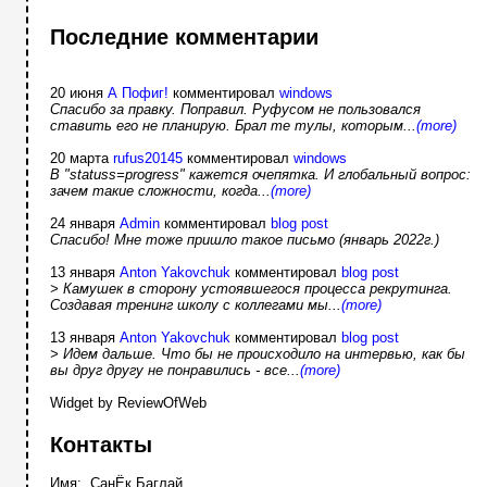
Последние комментарии
20 июня
А Пофиг!
комментировал
windows
Спасибо за правку. Поправил. Руфусом не пользовался
ставить его не планирую. Брал те тулы, которым...
(more)
20 марта
rufus20145
комментировал
windows
В "statuss=progress" кажется очепятка. И глобальный вопрос:
зачем такие сложности, когда...
(more)
24 января
Admin
комментировал
blog post
Спасибо! Мне тоже пришло такое письмо (январь 2022г.)
13 января
Anton Yakovchuk
комментировал
blog post
> Камушек в сторону устоявшегося процесса рекрутинга.
Создавая тренинг школу с коллегами мы...
(more)
13 января
Anton Yakovchuk
комментировал
blog post
> Идем дальше. Что бы не происходило на интервью, как бы
вы друг другу не понравились - все...
(more)
Widget by ReviewOfWeb
Контакты
Имя: СанЁк Баглай