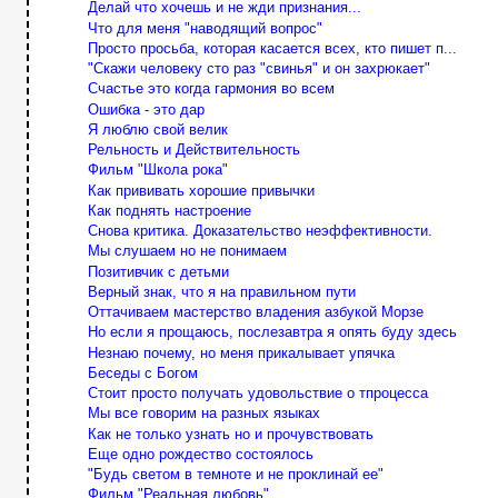
Делай что хочешь и не жди признания...
Что для меня "наводящий вопрос"
Просто просьба, которая касается всех, кто пишет п...
"Скажи человеку сто раз "свинья" и он захрюкает"
Счастье это когда гармония во всем
Ошибка - это дар
Я люблю свой велик
Рельность и Действительность
Фильм "Школа рока"
Как прививать хорошие привычки
Как поднять настроение
Снова критика. Доказательство неэффективности.
Мы слушаем но не понимаем
Позитивчик с детьми
Верный знак, что я на правильном пути
Оттачиваем мастерство владения азбукой Морзе
Но если я прощаюсь, послезавтра я опять буду здесь
Незнаю почему, но меня прикалывает упячка
Беседы с Богом
Стоит просто получать удовольствие о тпроцесса
Мы все говорим на разных языках
Как не только узнать но и прочувствовать
Еще одно рождество состоялось
"Будь светом в темноте и не проклинай ее"
Фильм "Реальная любовь"