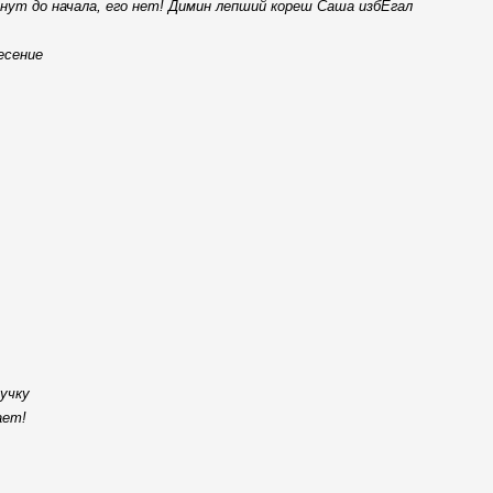
инут до начала, его нет! Димин лепший кореш Саша избЕгал
есение
ручку
ает!