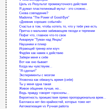
Цель vs Результат промежуточного действия
Я думал пластелиновый мульт - это сложно...
Снова совпадение?
Madonna "The Power of Good-Bye"
«Дневник хороших событий»
Счастье в том, чтобы хотеть то, что у тебя уже есть
Притча о мальчике забивающем гвозди и терпении
Пофиг что, главное что-то свое
Аквариум "Туман над Янцзы"
Наушники и плеер
Играющий тренер или коуч
Фидбек как намек к действию
Забери меня к себе
Вот как оно бывает
Когда мы чувствуем...
"Я сделал!"
Эксперименты с мозгом
Уловочка как обмануть время (себя)
Ты у меня одна такая
Живое общение лучше, но...
Ведь правду говорят гороскопы...
Вероятность проишествия прямо пропорциональна врем...
Балланса нет без крайностей, которых тоже нет
Автоматизация vs Ручная работа