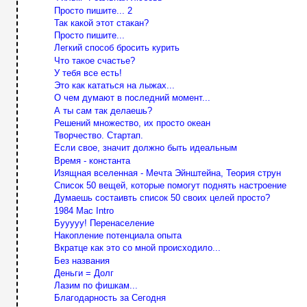
Просто пишите... 2
Так какой этот стакан?
Просто пишите...
Легкий способ бросить курить
Что такое счастье?
У тебя все есть!
Это как кататься на лыжах...
О чем думают в последний момент...
А ты сам так делаешь?
Решений множество, их просто океан
Творчество. Стартап.
Если свое, значит должно быть идеальным
Время - константа
Изящная вселенная - Мечта Эйнштейна, Теория струн
Список 50 вещей, которые помогут поднять настроение
Думаешь состаивть список 50 своих целей просто?
1984 Mac Intro
Бууууу! Перенаселение
Накопление потенциала опыта
Вкратце как это со мной происходило...
Без названия
Деньги = Долг
Лазим по фишкам...
Благодарность за Сегодня