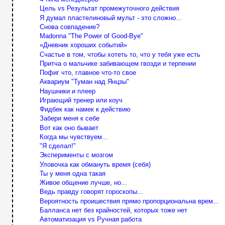
Цель vs Результат промежуточного действия
Я думал пластелиновый мульт - это сложно...
Снова совпадение?
Madonna "The Power of Good-Bye"
«Дневник хороших событий»
Счастье в том, чтобы хотеть то, что у тебя уже есть
Притча о мальчике забивающем гвозди и терпении
Пофиг что, главное что-то свое
Аквариум "Туман над Янцзы"
Наушники и плеер
Играющий тренер или коуч
Фидбек как намек к действию
Забери меня к себе
Вот как оно бывает
Когда мы чувствуем...
"Я сделал!"
Эксперименты с мозгом
Уловочка как обмануть время (себя)
Ты у меня одна такая
Живое общение лучше, но...
Ведь правду говорят гороскопы...
Вероятность проишествия прямо пропорциональна врем...
Балланса нет без крайностей, которых тоже нет
Автоматизация vs Ручная работа