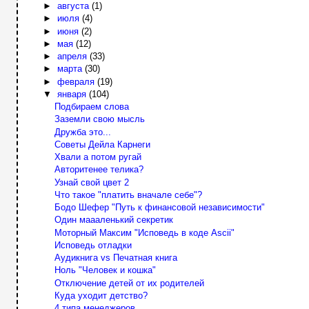
►
августа
(1)
►
июля
(4)
►
июня
(2)
►
мая
(12)
►
апреля
(33)
►
марта
(30)
►
февраля
(19)
▼
января
(104)
Подбираем слова
Заземли свою мысль
Дружба это...
Советы Дейла Карнеги
Хвали а потом ругай
Авторитенее телика?
Узнай свой цвет 2
Что такое "платить вначале себе"?
Бодо Шефер "Путь к финансовой независимости"
Один маааленький секретик
Моторный Максим "Исповедь в коде Ascii"
Исповедь отладки
Аудикнига vs Печатная книга
Ноль "Человек и кошка"
Отключение детей от их родителей
Куда уходит детство?
4 типа менеджеров