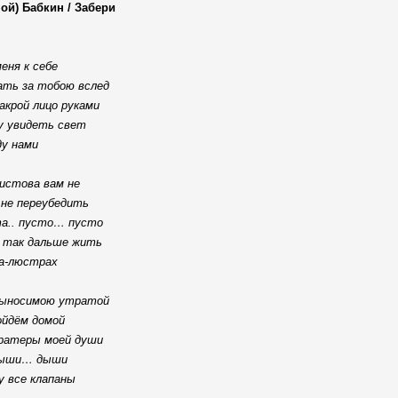
ой) Бабкин / Забери
еня к себе
ать за тобою вслед
акрой лицо руками
у увидеть свет
у нами
истова вам не
 не переубедить
а.. пусто… пусто
 так дальше жить
а-люстрах
ыносимою утратой
йдём домой
кратеры моей души
ыши… дыши
у все клапаны