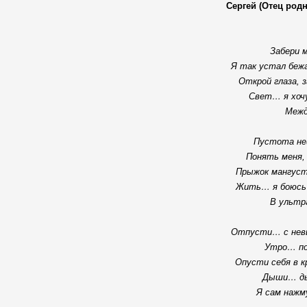
Сергей (Отец родн
Забери м
Я так устал беж
Открой глаза, з
Свет… я хоч
Межд
Пустота не
Понять меня,
Прыжок мангуст
Жить… я боюсь
В ультр
Отпусти… с нев
Утро… по
Опусти себя в 
Дыши… д
Я сам нажм