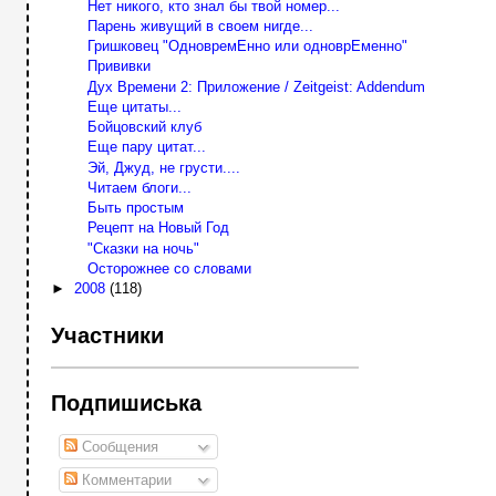
Нет никого, кто знал бы твой номер...
Парень живущий в своем нигде...
Гришковец "ОдновремЕнно или одноврЕменно"
Прививки
Дух Времени 2: Приложение / Zeitgeist: Addendum
Еще цитаты...
Бойцовский клуб
Еще пару цитат...
Эй, Джуд, не грусти....
Читаем блоги...
Быть простым
Рецепт на Новый Год
"Сказки на ночь"
Осторожнее со словами
►
2008
(118)
Участники
Подпишиська
Сообщения
Комментарии