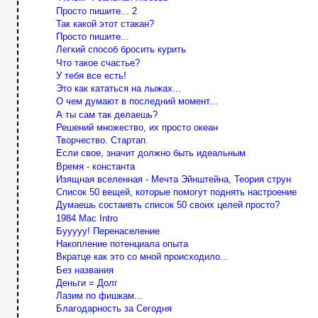
Просто пишите... 2
Так какой этот стакан?
Просто пишите...
Легкий способ бросить курить
Что такое счастье?
У тебя все есть!
Это как кататься на лыжах...
О чем думают в последний момент...
А ты сам так делаешь?
Решений множество, их просто океан
Творчество. Стартап.
Если свое, значит должно быть идеальным
Время - константа
Изящная вселенная - Мечта Эйнштейна, Теория струн
Список 50 вещей, которые помогут поднять настроение
Думаешь состаивть список 50 своих целей просто?
1984 Mac Intro
Бууууу! Перенаселение
Накопление потенциала опыта
Вкратце как это со мной происходило...
Без названия
Деньги = Долг
Лазим по фишкам...
Благодарность за Сегодня