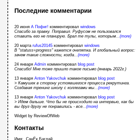
Последние комментарии
20 июня
А Пофиг!
комментировал
windows
Спасибо за правку. Поправил. Руфусом не пользовался
ставить его не планирую. Брал те тулы, которым...
(more)
20 марта
rufus20145
комментировал
windows
В "statuss=progress" кажется очепятка. И глобальный вопрос:
зачем такие сложности, когда...
(more)
24 января
Admin
комментировал
blog post
Спасибо! Мне тоже пришло такое письмо (январь 2022г.)
13 января
Anton Yakovchuk
комментировал
blog post
> Камушек в сторону устоявшегося процесса рекрутинга.
Создавая тренинг школу с коллегами мы...
(more)
13 января
Anton Yakovchuk
комментировал
blog post
> Идем дальше. Что бы не происходило на интервью, как бы
вы друг другу не понравились - все...
(more)
Widget by ReviewOfWeb
Контакты
Имя: СанЁк Баглай