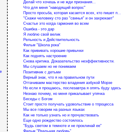
Делай что хочешь и не жди признания...
Что для меня "наводящий вопрос"
Просто просьба, которая касается всех, кто пишет п...
"Скажи человеку сто раз "свинья" и он захрюкает"
Счастье это когда гармония во всем
Ошибка - это дар
Я люблю свой велик
Рельность и Действительность
Фильм "Школа рока"
Как прививать хорошие привычки
Как поднять настроение
Снова критика. Доказательство неэффективности.
Мы слушаем но не понимаем
е
Позитивчик с детьми
Верный знак, что я на правильном пути
Оттачиваем мастерство владения азбукой Морзе
Но если я прощаюсь, послезавтра я опять буду здесь
Незнаю почему, но меня прикалывает упячка
Беседы с Богом
Стоит просто получать удовольствие о тпроцесса
Мы все говорим на разных языках
Как не только узнать но и прочувствовать
Еще одно рождество состоялось
"Будь светом в темноте и не проклинай ее"
Фильм "Реальная любовь"