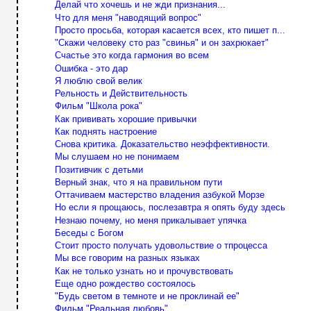
Делай что хочешь и не жди признания...
Что для меня "наводящий вопрос"
Просто просьба, которая касается всех, кто пишет п...
"Скажи человеку сто раз "свинья" и он захрюкает"
Счастье это когда гармония во всем
Ошибка - это дар
Я люблю свой велик
Рельность и Действительность
Фильм "Школа рока"
Как прививать хорошие привычки
Как поднять настроение
Снова критика. Доказательство неэффективности.
Мы слушаем но не понимаем
Позитивчик с детьми
Верный знак, что я на правильном пути
Оттачиваем мастерство владения азбукой Морзе
Но если я прощаюсь, послезавтра я опять буду здесь
Незнаю почему, но меня прикалывает упячка
Беседы с Богом
Стоит просто получать удовольствие о тпроцесса
Мы все говорим на разных языках
Как не только узнать но и прочувствовать
Еще одно рождество состоялось
"Будь светом в темноте и не проклинай ее"
Фильм "Реальная любовь"