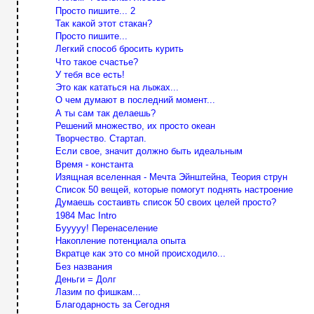
Просто пишите... 2
Так какой этот стакан?
Просто пишите...
Легкий способ бросить курить
Что такое счастье?
У тебя все есть!
Это как кататься на лыжах...
О чем думают в последний момент...
А ты сам так делаешь?
Решений множество, их просто океан
Творчество. Стартап.
Если свое, значит должно быть идеальным
Время - константа
Изящная вселенная - Мечта Эйнштейна, Теория струн
Список 50 вещей, которые помогут поднять настроение
Думаешь состаивть список 50 своих целей просто?
1984 Mac Intro
Бууууу! Перенаселение
Накопление потенциала опыта
Вкратце как это со мной происходило...
Без названия
Деньги = Долг
Лазим по фишкам...
Благодарность за Сегодня