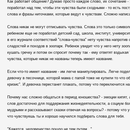
Как работает общение? Думаю просто каждое слово, их сочетание -
поработал над тем, чтобы эти чувства были сходными - то есть пост
слова и фразы ниточками, которые ведут к чувствам. Сложно напи
Слова никак не могут отписывать чувства. Слова это только символи
ребенком еще не поработал детский сад, школа, институт, университет
в его журнале соответствий "слова-чувства" нету чувства напротив 
сладостей и походов в зоопарк. Ребенок увидит что у него нету зоо
кушать гречку и потом он спросит почему так - ему ответят вздыхая 
чувства, которые никак не названы теперь имеют название.
Если что-то имеет название - им легче манипулировать. Легче поде
девочку в песочнице, которой мама с папой тоже не купили то что об
кризис". И девочка перестанет плакать, потому что переключится на
Почему нас сложно общаться в период юношества? - эмоции кипят, а
слов достаточно для поддержания жизнедеятельности, а социум бол
мудрыми и рассказывают сказки отвечая на вопросы? - потому что у 
что чувствуешь ты и хорошо научился подбирать слова для тебя.
"Кажется, человечество пошло не тем путем..."