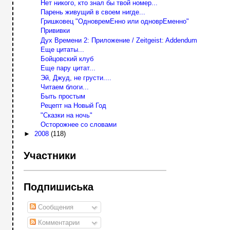
Нет никого, кто знал бы твой номер...
Парень живущий в своем нигде...
Гришковец "ОдновремЕнно или одноврЕменно"
Прививки
Дух Времени 2: Приложение / Zeitgeist: Addendum
Еще цитаты...
Бойцовский клуб
Еще пару цитат...
Эй, Джуд, не грусти....
Читаем блоги...
Быть простым
Рецепт на Новый Год
"Сказки на ночь"
Осторожнее со словами
►
2008
(118)
Участники
Подпишиська
Сообщения
Комментарии