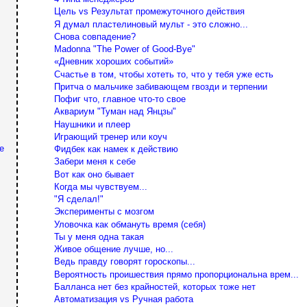
Цель vs Результат промежуточного действия
Я думал пластелиновый мульт - это сложно...
Снова совпадение?
Madonna "The Power of Good-Bye"
«Дневник хороших событий»
Счастье в том, чтобы хотеть то, что у тебя уже есть
Притча о мальчике забивающем гвозди и терпении
Пофиг что, главное что-то свое
Аквариум "Туман над Янцзы"
Наушники и плеер
Играющий тренер или коуч
е
Фидбек как намек к действию
Забери меня к себе
Вот как оно бывает
Когда мы чувствуем...
"Я сделал!"
Эксперименты с мозгом
Уловочка как обмануть время (себя)
Ты у меня одна такая
Живое общение лучше, но...
Ведь правду говорят гороскопы...
Вероятность проишествия прямо пропорциональна врем...
Балланса нет без крайностей, которых тоже нет
Автоматизация vs Ручная работа