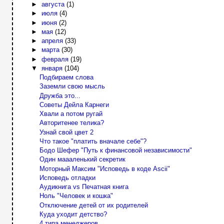
►
августа
(1)
►
июля
(4)
►
июня
(2)
►
мая
(12)
►
апреля
(33)
►
марта
(30)
►
февраля
(19)
▼
января
(104)
Подбираем слова
Заземли свою мысль
Дружба это...
Советы Дейла Карнеги
Хвали а потом ругай
Авторитенее телика?
Узнай свой цвет 2
Что такое "платить вначале себе"?
Бодо Шефер "Путь к финансовой независимости"
Один маааленький секретик
Моторный Максим "Исповедь в коде Ascii"
Исповедь отладки
Аудикнига vs Печатная книга
Ноль "Человек и кошка"
Отключение детей от их родителей
Куда уходит детство?
4 типа менеджеров