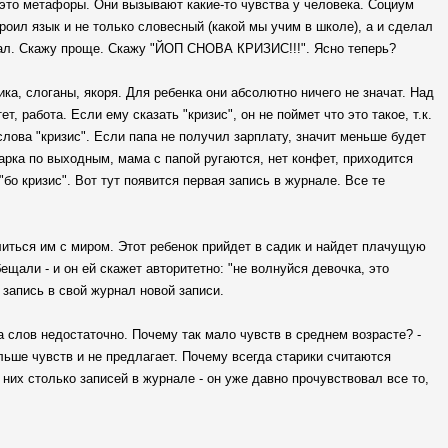
 это метафоры. Они вызывают какие-то чувства у человека. Социум
роил язык и не только словесный (какой мы учим в школе), а и сделал
сал. Скажу проще. Скажу "ЙОП СНОВА КРИЗИС!!!". Ясно теперь?
ка, слоганы, якоря. Для ребенка они абсолютно ничего не значат. Над
, работа. Если ему сказать "кризис", он не поймет что это такое, т.к.
слова "кризис". Если папа не получил зарплату, значит меньше будет
парка по выходным, мама с папой ругаются, нет конфет, приходится
"бо кризис". Вот тут появится первая запись в журнале. Все те
литься им с миром. Этот ребенок прийдет в садик и найдет плачущую
ещали - и он ей скажет авторитетно: "не волнуйся девочка, это
 запись в свой журнал новой записи.
 слов недостаточно. Почему так мало чувств в среднем возрасте? -
ьше чувств и не предлагает. Почему всегда старики считаются
них столько записей в журнале - он уже давно прочувствовал все то,