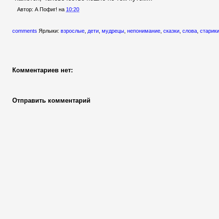
Автор:
А Пофиг!
на
10:20
comments
Ярлыки:
взрослые
,
дети
,
мудрецы
,
непонимание
,
сказки
,
слова
,
старик
Комментариев нет:
Отправить комментарий