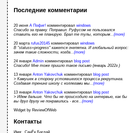
Последние комментарии
20 июня
А Пофиг!
комментировал
windows
Спасибо за правку. Поправил. Руфусом не пользовался
ставить его не планирую. Брал те тулы, которым...
(more)
20 марта
rufus20145
комментировал
windows
В "statuss=progress" кажется очепятка. И глобальный вопрос:
зачем такие сложности, когда...
(more)
24 января
Admin
комментировал
blog post
Спасибо! Мне тоже пришло такое письмо (январь 2022г.)
13 января
Anton Yakovchuk
комментировал
blog post
> Камушек в сторону устоявшегося процесса рекрутинга.
Создавая тренинг школу с коллегами мы...
(more)
13 января
Anton Yakovchuk
комментировал
blog post
> Идем дальше. Что бы не происходило на интервью, как бы
вы друг другу не понравились - все...
(more)
Widget by ReviewOfWeb
Контакты
Имя: СанЁк Баглай