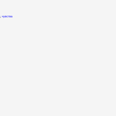
и
,
чувства