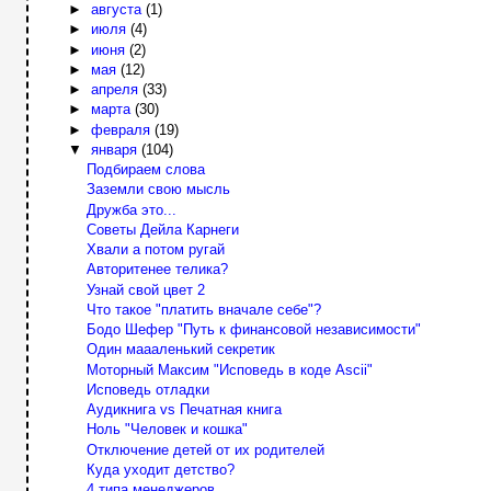
►
августа
(1)
►
июля
(4)
►
июня
(2)
►
мая
(12)
►
апреля
(33)
►
марта
(30)
►
февраля
(19)
▼
января
(104)
Подбираем слова
Заземли свою мысль
Дружба это...
Советы Дейла Карнеги
Хвали а потом ругай
Авторитенее телика?
Узнай свой цвет 2
Что такое "платить вначале себе"?
Бодо Шефер "Путь к финансовой независимости"
Один маааленький секретик
Моторный Максим "Исповедь в коде Ascii"
Исповедь отладки
Аудикнига vs Печатная книга
Ноль "Человек и кошка"
Отключение детей от их родителей
Куда уходит детство?
4 типа менеджеров