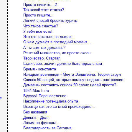
Просто пишите... 2
Так какой этот стакан?
Просто пишите...
Легкий способ бросить курить
Что такое счастье?
У тебя все есть!
Это как кататься на лыжах...
О чем думают в последний момент...
А ты сам так делаешь?
Решений множество, их просто океан
Творчество. Стартап.
Если свое, значит должно быть идеальным
Время - константа
Изящная вселенная - Мечта Эйнштейна, Теория струн
Список 50 вещей, которые помогут поднять настроение
Думаешь состаивть список 50 своих целей просто?
1984 Mac Intro
Бууууу! Перенаселение
е
Накопление потенциала опыта
Вкратце как это со мной происходило...
Без названия
Деньги = Долг
Лазим по фишкам...
Благодарность за Сегодня