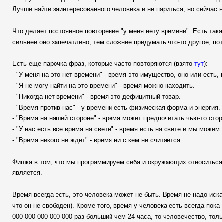
Лучше найти заинтересованного человека и не париться, но сейчас н
Что делает постоянное повторение "у меня нету времени". Есть така
сильнее оно запечатлено, тем сложнее придумать что-то другое, пот
Есть еще парочка фраз, которые часто повторяются (взято
тут
):
- "У меня на это нет времени" - время-это имущество, оно или есть, 
- "Я не могу найти на это времени" - время можно находить.
- "Никогда нет времени" - время-это дефицитный товар.
- "Время против нас" - у времени есть физическая форма и энергия.
- "Время на нашей стороне" - время может предпочитать чью-то стор
- "У нас есть все время на свете" - время есть на свете и мы можем
- "Время никого не ждет" - время ни с кем не считается.
Фишка в том, что мы программируем себя и окружающих относиться к
является.
Время всегда есть, это человека может не быть. Время не надо искат
что он не свободен). Кроме того, время у человека есть всегда пока
000 000 000 000 000 раз больший чем 24 часа, то человечество, толь