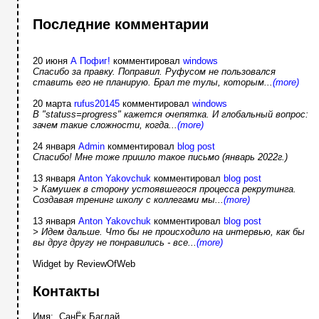
Последние комментарии
20 июня
А Пофиг!
комментировал
windows
Спасибо за правку. Поправил. Руфусом не пользовался
ставить его не планирую. Брал те тулы, которым...
(more)
20 марта
rufus20145
комментировал
windows
В "statuss=progress" кажется очепятка. И глобальный вопрос:
зачем такие сложности, когда...
(more)
24 января
Admin
комментировал
blog post
Спасибо! Мне тоже пришло такое письмо (январь 2022г.)
13 января
Anton Yakovchuk
комментировал
blog post
> Камушек в сторону устоявшегося процесса рекрутинга.
Создавая тренинг школу с коллегами мы...
(more)
13 января
Anton Yakovchuk
комментировал
blog post
> Идем дальше. Что бы не происходило на интервью, как бы
вы друг другу не понравились - все...
(more)
Widget by ReviewOfWeb
Контакты
Имя: СанЁк Баглай