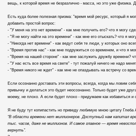
вещь, к которой время не безразлично - масса, но это уже физика. 
Есть куда более полезная призма: "время мой ресурс, который я м
добавить простой вопрос:
- "У меня на это нет времени" - как мне получить его? что я могу с
- "Я не могу найти на это времени" - как мне его отыскать? что я м
- "Никогда нет времени" - как ведут себя те люди, у которых оно все
- "Время против нас" - как мне подружиться со временем, и что я м
- "Время на нашей стороне" - как мне заслужить дружбу времени? ч
- "У нас есть все время на свете" - тут пожалуй ничего не надо менят
- "Время никого не ждет" - как мне не опаздывать на встречу со вр
Если осознанно доставать эти вопросы, всегда, когда мы ловим себя
привычку и делаться это будет неосознанно. Только будет уже друга
моему, не плохо. А если будет плохо - придумаем как избавиться и о
Я не буду тут копипастить но приведу любимую мною цитату Глеба А
“В области времени нет миллионеров. Доступный нам капитал вре
тыс. часов, даже не миллионов. И самое главное — время невоспо
вернуть”.