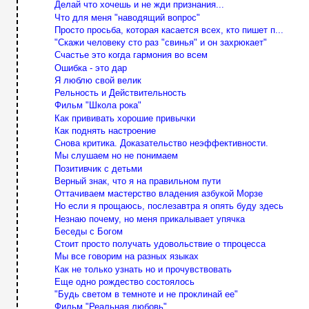
Делай что хочешь и не жди признания...
Что для меня "наводящий вопрос"
Просто просьба, которая касается всех, кто пишет п...
"Скажи человеку сто раз "свинья" и он захрюкает"
Счастье это когда гармония во всем
Ошибка - это дар
Я люблю свой велик
Рельность и Действительность
Фильм "Школа рока"
Как прививать хорошие привычки
Как поднять настроение
Снова критика. Доказательство неэффективности.
Мы слушаем но не понимаем
Позитивчик с детьми
Верный знак, что я на правильном пути
Оттачиваем мастерство владения азбукой Морзе
Но если я прощаюсь, послезавтра я опять буду здесь
Незнаю почему, но меня прикалывает упячка
Беседы с Богом
Стоит просто получать удовольствие о тпроцесса
Мы все говорим на разных языках
Как не только узнать но и прочувствовать
Еще одно рождество состоялось
"Будь светом в темноте и не проклинай ее"
Фильм "Реальная любовь"