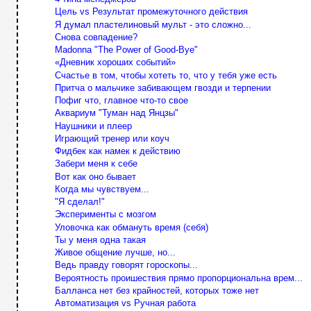
Цель vs Результат промежуточного действия
Я думал пластелиновый мульт - это сложно...
Снова совпадение?
Madonna "The Power of Good-Bye"
«Дневник хороших событий»
Счастье в том, чтобы хотеть то, что у тебя уже есть
Притча о мальчике забивающем гвозди и терпении
Пофиг что, главное что-то свое
Аквариум "Туман над Янцзы"
Наушники и плеер
Играющий тренер или коуч
Фидбек как намек к действию
Забери меня к себе
Вот как оно бывает
Когда мы чувствуем...
"Я сделал!"
Эксперименты с мозгом
Уловочка как обмануть время (себя)
Ты у меня одна такая
Живое общение лучше, но...
Ведь правду говорят гороскопы...
Вероятность проишествия прямо пропорциональна врем...
Балланса нет без крайностей, которых тоже нет
Автоматизация vs Ручная работа