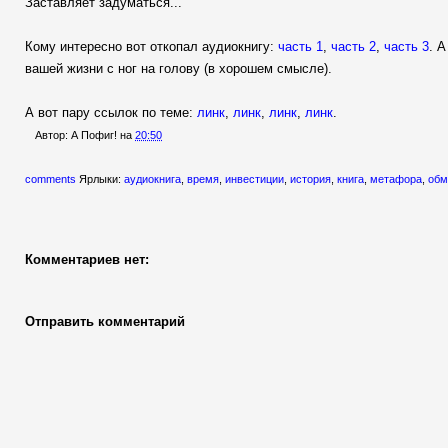
Заставляет задуматься...
Кому интересно вот откопал аудиокнигу:
часть 1
,
часть 2
,
часть 3
. 
вашей жизни с ног на голову (в хорошем смысле).
А вот пару ссылок по теме:
линк
,
линк
,
линк
,
линк
.
Автор:
А Пофиг!
на
20:50
comments
Ярлыки:
аудиокнига
,
время
,
инвестиции
,
история
,
книга
,
метафора
,
обм
Комментариев нет:
Отправить комментарий