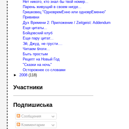
Нет никого, кто знал бы твой номер...
Парень живущий в своем нигде...
Гришковец "ОдновремЕнно или одноврЕменно"
Прививки
Дух Времени 2: Приложение / Zeitgeist: Addendum
Еще цитаты...
Бойцовский клуб
Еще пару цитат...
Эй, Джуд, не грусти....
Читаем блоги...
Быть простым
Рецепт на Новый Год
"Сказки на ночь"
Осторожнее со словами
►
2008
(118)
Участники
Подпишиська
Сообщения
Комментарии