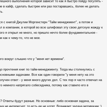
пешного выполнения которой зависит то как я быстро пойду погулять -
не в кайф, сделать быстрее или раз постаравшись, более не делать
ть.
ся с книгой Джулии Моргенстерн "Тайм менеджмент", а потом и
тал в компании, в которой во всю шлифовал эту свою детскую жажду к
ого я открыл не много, но пришло нечто более фундаментальное -
 как к чему-то, что не мое.
го вокруг слышно что у "меня нет времени".
о прочтения книг по тайм-менеджменту. Тогда мы столкнулись с
новными задачами. Все как один говорили "у меня нету на это
лучен ответ - у меня много других дел. С тех пор я часто отвечал на
то немного напрягало собеседника, потому как ставило его в
ы? Ответы будут разные. Но основные: либо основная задача, за
а не интересует, то есть ее не хотят. Возникает задача мотивации :).