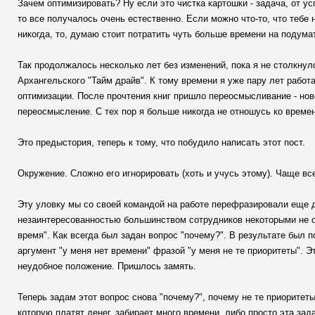
Зачем оптимизировать? Ну если это чистка картошки - задача, от ус
то все получалось очень естественно. Если можно что-то, что тебе 
никогда, то, думаю стоит потратить чуть больше времени на подума
Так продолжалось несколько лет без изменений, пока я не столкнул
Архангельского "Тайм драйв". К тому времени я уже пару лет рабо
оптимизации. После прочтения книг пришло переосмысливание - нов
переосмысление. С тех пор я больше никогда не отношусь ко времени
Это предыстория, теперь к тому, что побудило написать этот пост.
Окружение. Сложно его игнорировать (хоть и учусь этому). Чаще все
Эту уловку мы со своей командой на работе перефразировали еще д
незаинтересованностью большинством сотрудников некоторыми не ос
время". Как всегда был задан вопрос "почему?". В результате был по
аргумент "у меня нет времени" фразой "у меня не те приоритеты". Э
неудобное положение. Пришлось замять.
Теперь задам этот вопрос снова "почему?", почему не те приоритет
которую платят денег, забирает много времени, либо просто эта задач