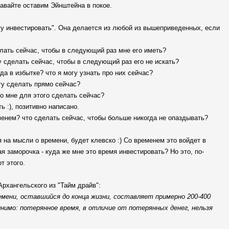
Давайте оставим Эйнштейна в покое.
огу инвестировать". Она делается из любой из вышеприведенных, если
делать сейчас, чтобы в следующий раз мне его иметь?
огу сделать сейчас, чтобы в следующий раз его не искать?
гда в избытке? что я могу узнать про них сейчас?
огу сделать прямо сейчас?
то мне для этого сделать сейчас?
ь :), позитивно написано.
еменем? что сделать сейчас, чтобы больше никогда не опаздывать?
 на мысли о времени, будет клевско :) Со временем это войдет в
я заморочка - куда же мне это время инвестировать? Но это, по-
т этого.
рхангельского из "Тайм драйв":
мени, оставшийся до конца жизни, составляет примерно 200-400
лнимо: потерянное время, в отличие от потерянных денег, нельзя